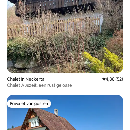
Chalet in Neckertal
Gemiddelde be
4,88 (52)
Chalet Auszeit, een rustige oase
Favoriet van gasten
Favoriet van gasten