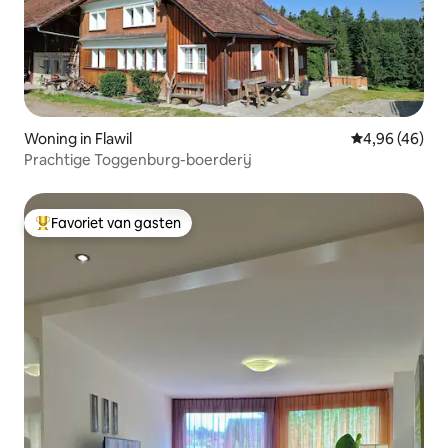
Woning in Flawil
Gemiddelde be
4,96 (46)
Prachtige Toggenburg-boerderij
Favoriet van gasten
Topfavoriet van gasten