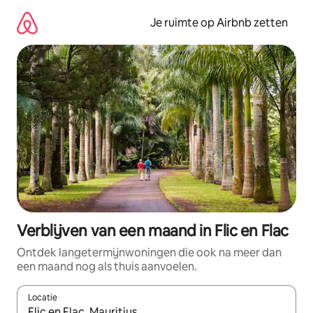
Ga
direct
Je ruimte op Airbnb zetten
naar
inhoud
Verblijven van een maand in Flic en Flac
Ontdek langetermijnwoningen die ook na meer dan
een maand nog als thuis aanvoelen.
Locatie
Wanneer er suggesties beschikbaar zijn, maak je een keuze met