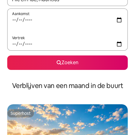
Aankomst
Vertrek
Zoeken
Verblijven van een maand in de buurt
Superhost
Superhost