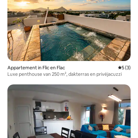
Appartement in Flic en Flac
Gemiddeld
5 (3)
Luxe penthouse van 250 m², dakterras en privéjacuzzi