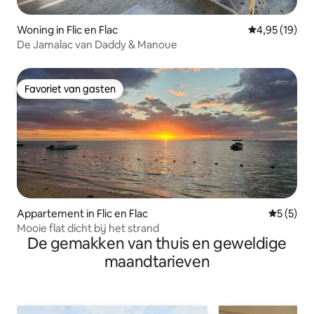
Woning in Flic en Flac
Gemiddelde be
4,95 (19)
De Jamalac van Daddy & Manoue
Favoriet van gasten
Favoriet van gasten
Appartement in Flic en Flac
Gemiddeld
5 (5)
Mooie flat dicht bij het strand
De gemakken van thuis en geweldige
maandtarieven