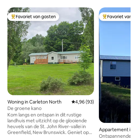
Favoriet van gasten
Favoriet van g
Topfavoriet van gasten
Topfavoriet van 
Woning in Carleton North
Gemiddelde beoordeling van 4,9
4,96 (93)
De groene kano
Kom langs en ontspan in dit rustige
landhuis met uitzicht op de glooiende
heuvels van de St. John River-vallei in
Appartement in C
Greenfield, New Brunswick. Geniet op
ounty
Ontspannende, pr