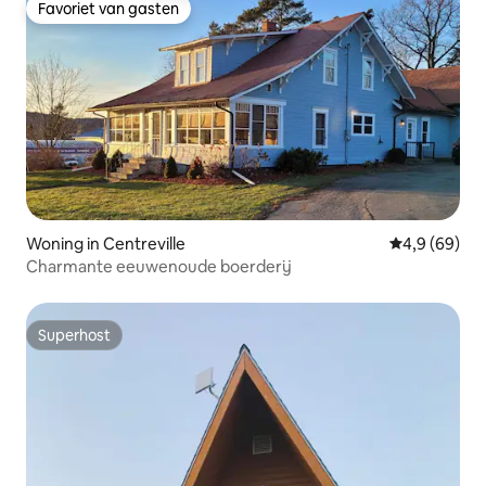
Favoriet van gasten
Favoriet van gasten
Woning in Centreville
Gemiddelde b
4,9 (69)
Charmante eeuwenoude boerderij
Superhost
Superhost