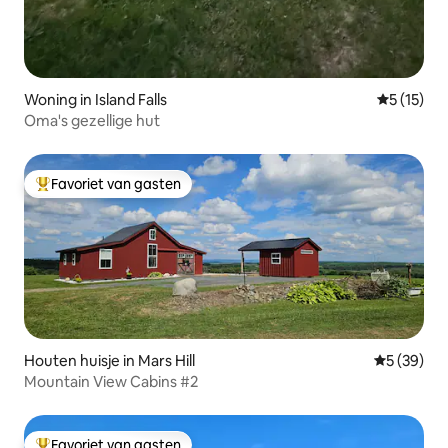
Woning in Island Falls
Gemiddelde
5 (15)
Oma's gezellige hut
Favoriet van gasten
Topfavoriet van gasten
Houten huisje in Mars Hill
Gemiddelde
5 (39)
Mountain View Cabins #2
Favoriet van gasten