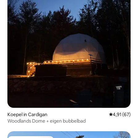
Koepel in Cardigan
Gemiddelde be
4,91 (67)
Woodlands Dome + eigen bubbelbad