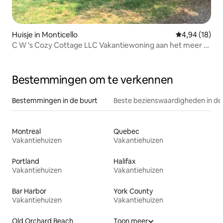
Huisje in Monticello
Gemiddelde be
4,94 (18)
C W 's Cozy Cottage LLC Vakantiewoning aan het meer N.
Maine
Bestemmingen om te verkennen
Bestemmingen in de buurt
Beste bezienswaardigheden in de
Montreal
Quebec
Vakantiehuizen
Vakantiehuizen
Portland
Halifax
Vakantiehuizen
Vakantiehuizen
Bar Harbor
York County
Vakantiehuizen
Vakantiehuizen
Old Orchard Beach
Toon meer