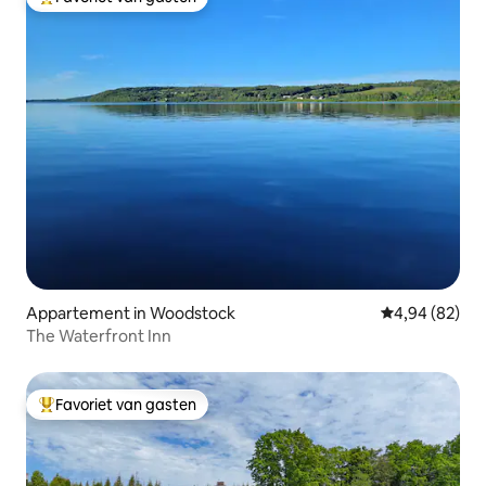
Topfavoriet van gasten
Appartement in Woodstock
Gemiddelde be
4,94 (82)
The Waterfront Inn
Favoriet van gasten
Topfavoriet van gasten