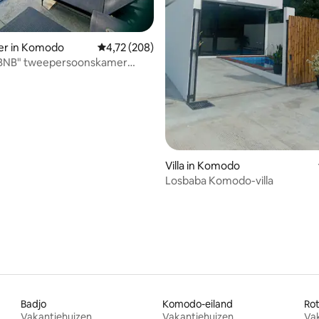
eling van 5 uit 5, 3 recensies
er in Komodo
Gemiddelde beoordeling van 4,72 uit 5, 208 r
4,72 (208)
BNB" tweepersoonskamer
Villa in Komodo
Losbaba Komodo-villa
Badjo
Komodo-eiland
Ro
Vakantiehuizen
Vakantiehuizen
Va