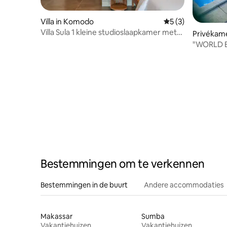
Villa in Komodo
Gemiddelde beoord
5 (3)
Villa Sula 1 kleine studioslaapkamer met
Privékam
uitzicht op de oceaan
"WORLD 
Standard
Bestemmingen om te verkennen
Bestemmingen in de buurt
Andere accommodaties
Makassar
Sumba
Vakantiehuizen
Vakantiehuizen