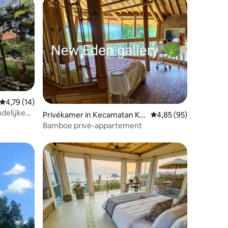
Gemiddelde beoordeling van 4,79 uit 5, 14 recensies
4,79 (14)
ecensies
ndelijke
Privékamer in Kecamatan Ko
Gemiddelde beoordelin
4,85 (95)
modo
Bamboe privé-appartement