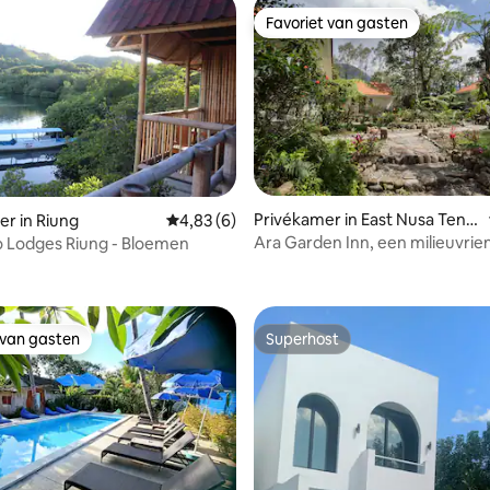
Favoriet van gasten
Favoriet van gasten
Privékamer in East Nusa Teng
r in Riung
Gemiddelde beoordeling van 4,83 uit 5, 6 r
4,83 (6)
gara
Ara Garden Inn, een milieuvrie
 Lodges Riung - Bloemen
ng van 4,75 uit 5, 4 recensies
accommodatie
 van gasten
Superhost
 van gasten
Superhost