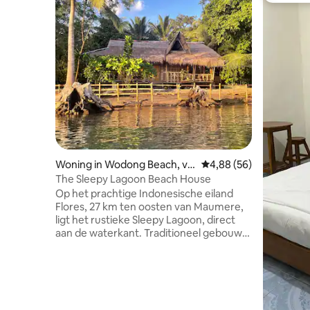
Woning in Wodong Beach, via
Gemiddelde beoordeling
4,88 (56)
Maumere
The Sleepy Lagoon Beach House
Op het prachtige Indonesische eiland
Flores, 27 km ten oosten van Maumere,
ligt het rustieke Sleepy Lagoon, direct
aan de waterkant. Traditioneel gebouwd
van kokosnoot en bamboe met een
grasdak, is het de perfecte
kunstenaarsretraite of vakantie voor
stellen of kleine gezinnen - geschikt voor
4 personen. Deze accommodatie is niet