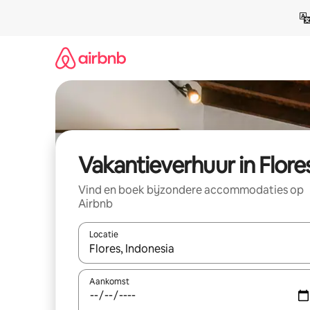
Ga
direct
naar
inhoud
Vakantieverhuur in Flore
Vind en boek bijzondere accommodaties op
Airbnb
Locatie
Wanneer er suggesties beschikbaar zijn, maak je 
Aankomst