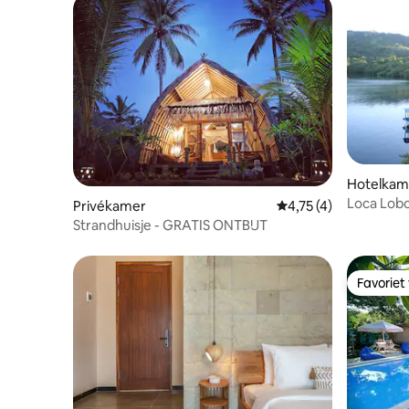
Hotelkame
Loca Lobo
Privékamer
Gemiddelde beoordeli
4,75 (4)
Strandhuisje - GRATIS ONTBIJT
Favoriet
Favoriet