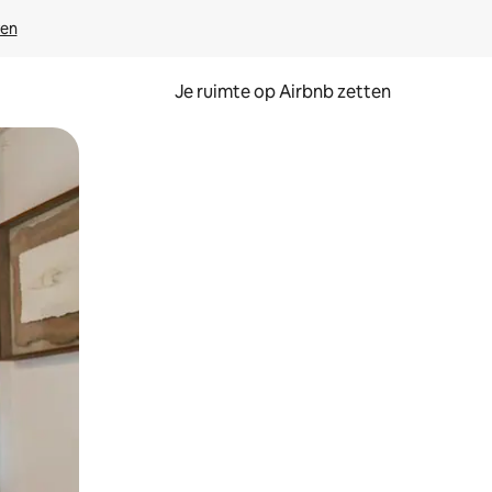
ven
Je ruimte op Airbnb zetten
ken of swipen.