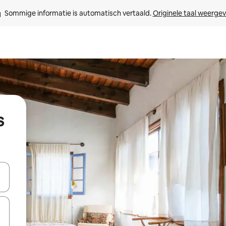
Sommige informatie is automatisch vertaald. 
Originele taal weerge
s
een keuze met je de pijltjestoetsen omhoog en omlaag, óf door te tik