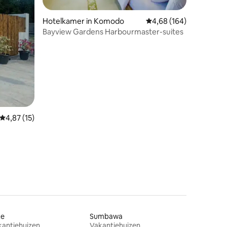
Hotelkamer in Komodo
Gemiddelde beoordeling
4,68 (164)
Bayview Gardens Harbourmaster-suites
ecensies
Gemiddelde beoordeling van 4,87 uit 5, 15 recensies
4,87 (15)
te
Sumbawa
kantiehuizen
Vakantiehuizen