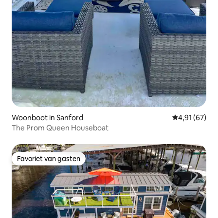
Woonboot in Sanford
Gemiddelde be
4,91 (67)
The Prom Queen Houseboat
Favoriet van gasten
Favoriet van gasten