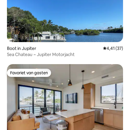
Boot in Jupiter
Gemiddelde be
4,41 (37)
Sea Chateau ~ Jupiter Motorjacht
Favoriet van gasten
Favoriet van gasten