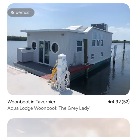
Superhost
Superhost
Woonboot in Tavernier
Gemiddelde be
4,92 (52)
Aqua Lodge Woonboot 'The Grey Lady'