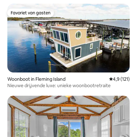
Favoriet van gasten
Favoriet van gasten
Woonboot in Fleming Island
Gemiddelde be
4,9 (121)
Nieuwe drijvende luxe: unieke woonbootretraite