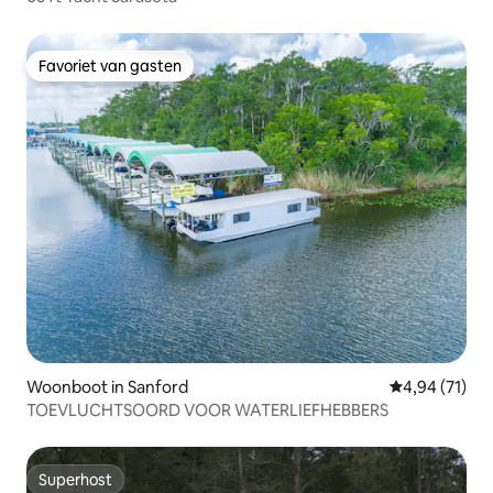
Favoriet van gasten
Favoriet van gasten
Woonboot in Sanford
Gemiddelde be
4,94 (71)
TOEVLUCHTSOORD VOOR WATERLIEFHEBBERS
Superhost
Superhost