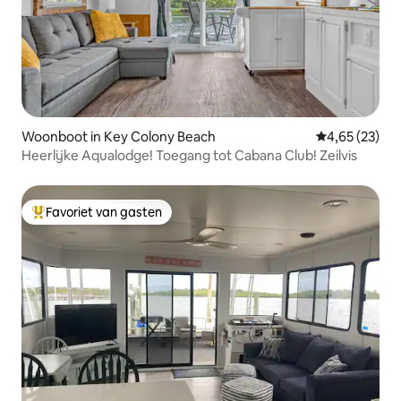
Woonboot in Key Colony Beach
Gemiddelde be
4,65 (23)
Heerlijke Aqualodge! Toegang tot Cabana Club! Zeilvis
Favoriet van gasten
Topfavoriet van gasten