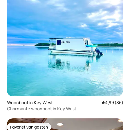
Woonboot in Key West
Gemiddelde be
4,99 (86)
Charmante woonboot in Key West
Favoriet van gasten
Favoriet van gasten