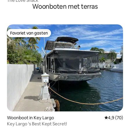
The Love Shack
Woonboten met terras
Favoriet van gasten
Favoriet van gasten
Woonboot in Key Largo
Gemiddelde b
4,9 (70)
Key Largo 's Best Kept Secret!