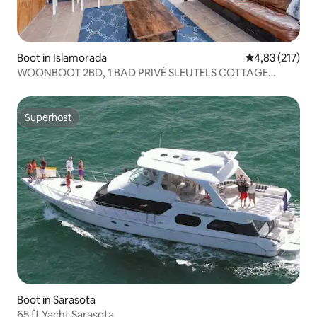
Boot in Islamorada
Gemiddelde beo
4,83 (217)
WOONBOOT 2BD, 1 BAD PRIVÉ SLEUTELS COTTAGE
MULLET
Superhost
Superhost
Boot in Sarasota
65 ft Yacht Sarasota