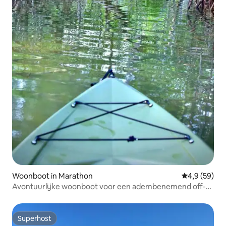
Woonboot in Marathon
Gemiddelde b
4,9 (59)
Avontuurlijke woonboot voor een adembenemend off-
the-grid uitje
Superhost
Superhost