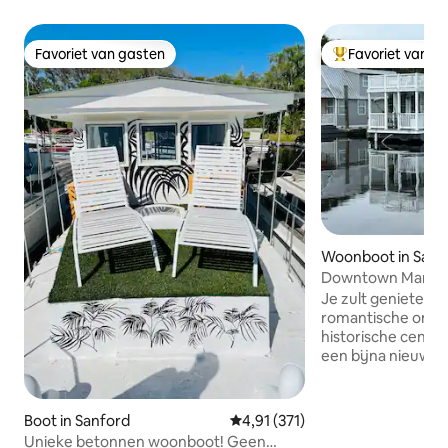
Favoriet van gasten
Favoriet van g
Favoriet van gasten
Topfavoriet van 
Woonboot in Sanf
Downtown Marina
Historic Sanford
Je zult genieten 
romantische ontsn
historische centrum v
een bijna nieuw 
woonboot en je zul
alle voorzieningen
drijvende kleine huis
Boot in Sanford
Gemiddelde beoordeling van 4,91
4,91 (371)
geschikt voor een 
Unieke betonnen woonboot! Geen