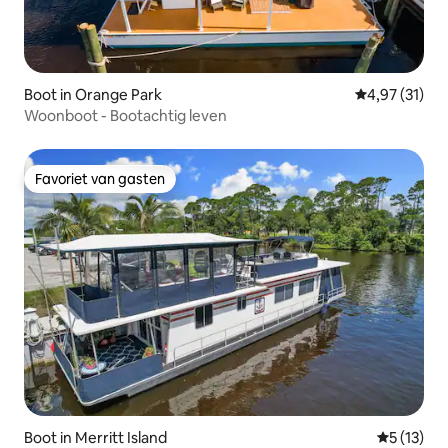
Boot in Orange Park
Gemiddelde be
4,97 (31)
Woonboot - Bootachtig leven
Favoriet van gasten
Favoriet van gasten
Boot in Merritt Island
Gemiddelde
5 (13)