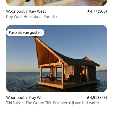
Woonboot in Key West
Gemiddelde beo
4,77 (366)
Key West Houseboat Paradise
Favoriet van gasten
Favoriet van gasten
Woonboot in Key West
Gemiddelde beo
4,92 (358)
Tiki Suites~The Grand Tiki~Privéverblijf aan het water