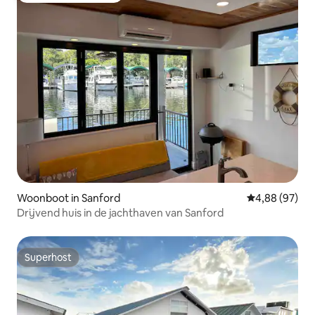
Woonboot in Sanford
Gemiddelde be
4,88 (97)
Drijvend huis in de jachthaven van Sanford
Superhost
Superhost