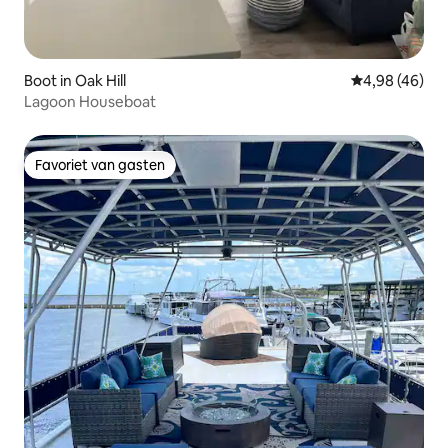
Boot in Oak Hill
Gemiddelde be
4,98 (46)
Lagoon Houseboat
Favoriet van gasten
Favoriet van gasten