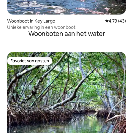
Woonboot in Key Largo
Gemiddelde be
4,79 (43)
Unieke ervaring in een woonboot!
Woonboten aan het water
Favoriet van gasten
Favoriet van gasten