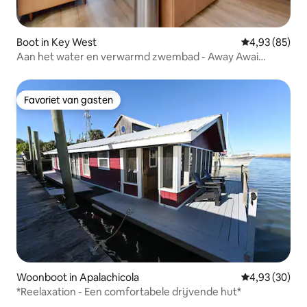
Boot in Key West
Gemiddelde be
4,93 (85)
Aan het water en verwarmd zwembad - Away Awai
Floating Vill
Favoriet van gasten
Favoriet van gasten
Woonboot in Apalachicola
Gemiddelde be
4,93 (30)
*Reelaxation - Een comfortabele drijvende hut*