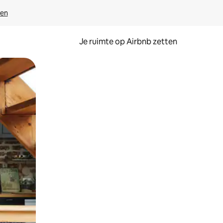
ven
Je ruimte op Airbnb zetten
ken of swipen.