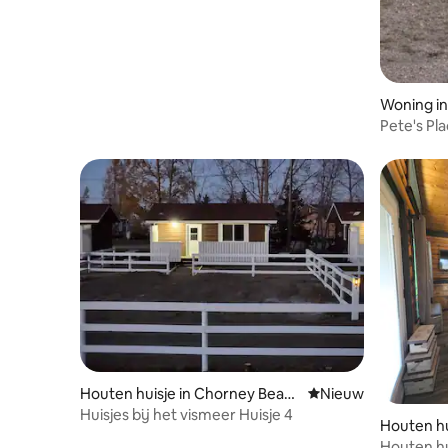
Woning in
Pete's Pl
Houten huisje in Chorney Beac
Nieuwe accommoda
Nieuw
h
Huisjes bij het vismeer Huisje 4
Houten hu
Houten hui