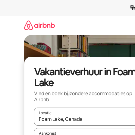
Ga
direct
naar
inhoud
Vakantieverhuur in Foa
Lake
Vind en boek bijzondere accommodaties op
Airbnb
Locatie
Wanneer er suggesties beschikbaar zijn, maak je 
Aankomst