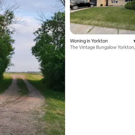
Woning in Yorkton
The Vintage Bungalow Yorkton
gezinsvriendelijk
 van 4,85 uit 5, 33 recensies