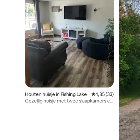
Houten huisje in Fishing Lake
Gemiddelde beoordeling
4,85 (33)
Gezellig huisje met twee slaapkamers en
geweldige buitenruimtes