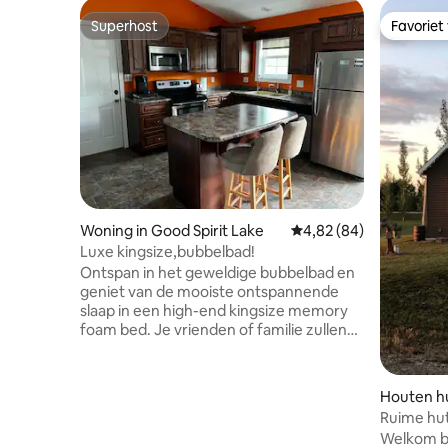
Superhost
Favoriet
Superhost
Favoriet
Woning in Good Spirit Lake
Gemiddelde beoordeling
4,82 (84)
Luxe kingsize,bubbelbad!
Ontspan in het geweldige bubbelbad en
geniet van de mooiste ontspannende
slaap in een high-end kingsize memory
foam bed. Je vrienden of familie zullen
een geweldige rustige nachtrust hebben
op een van onze 2 andere queensize
bedden. Gewoon om wakker te worden
Houten hu
om te genieten van het strand op slechts
ach, Fish
Ruime hu
3 minuten lopen of te gaan op een aantal
bij Chorn
Welkom bi
van de beste wandel- en