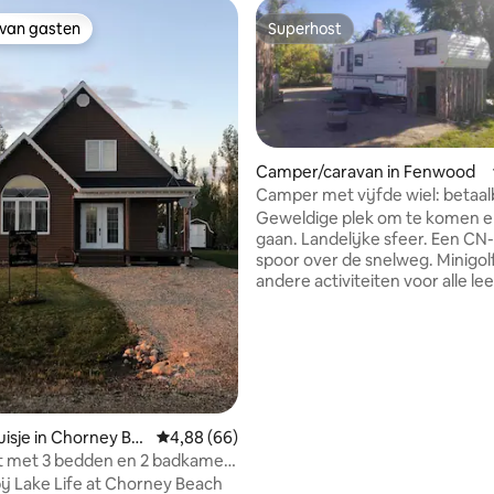
 van gasten
Superhost
 van gasten
Superhost
Camper/caravan in Fenwood
Camper met vijfde wiel: betaal
huisdiervriendelijk
Geweldige plek om te komen e
gaan. Landelijke sfeer. Een CN-
 van 4,82 uit 5, 84 recensies
spoor over de snelweg. Minigolfbaan en
andere activiteiten voor alle lee
Bovengronds verwarmd zwem
Picknickplaats. Propaan BBQ, v
(hout beschikbaar). Propaanve
water, volledig uitgeruste keuk
satelliet-tv, dvd, wifi. Huisdierv
kennel in de buitenlucht. Neem
je koffer mee. Campings besch
isje in Chorney Be
Gemiddelde beoordeling van 4,88 uit 5, 66 r
4,88 (66)
Similar Avonturen op FB.
ing Lake
t met 3 bedden en 2 badkamers
Groepsreserveringen beschikb
ey Beach.
j Lake Life at Chorney Beach
en verkoopautomaat. IJs in zak