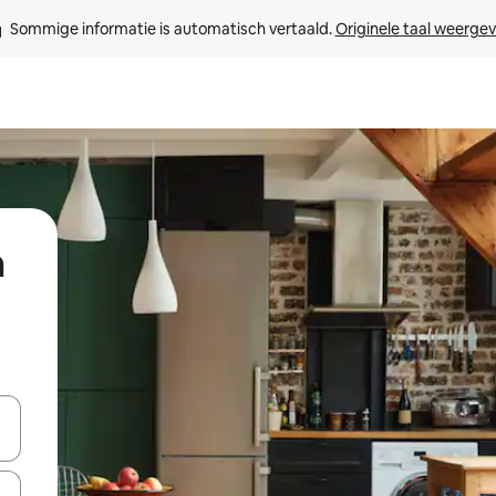
Sommige informatie is automatisch vertaald. 
Originele taal weerge
m
een keuze met je de pijltjestoetsen omhoog en omlaag, óf door te tik