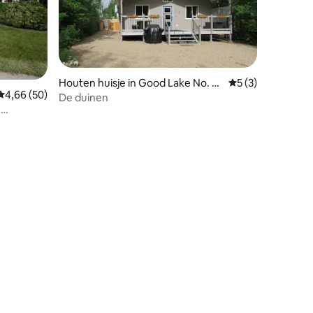
Houten huisje in Good Lake No. 27
Gemiddelde beoord
5 (3)
Gemiddelde beoordeling van 4,66 uit 5, 50 recensies
4,66 (50)
4
De duinen
,