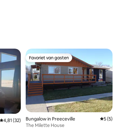
ecensies
Favoriet van gasten
Favoriet van gasten
Bungalow in Preeceville
Gemiddelde beoord
5 (5)
Gemiddelde beoordeling van 4,81 uit 5, 32 recensies
4,81 (32)
The Milette House
recensies