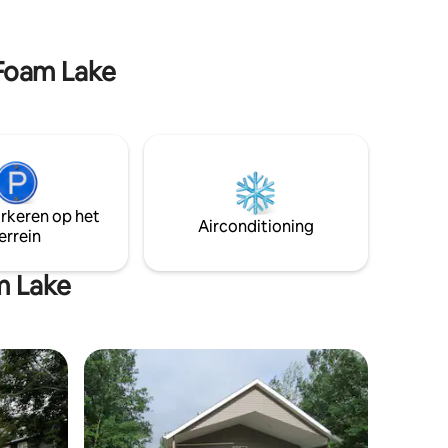
vuurplaats doorbrengen met
herinneringen aan de
daggebeurtenissen terwijl je
 Foam Lake
marshmallows roostert boven een open
vuur.
arkeren op het
Airconditioning
errein
m Lake