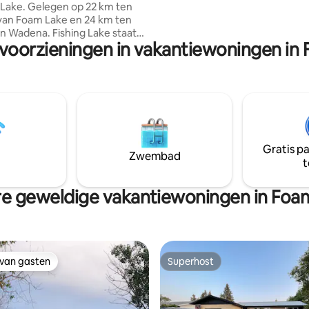
n op 22 km ten
van Foam Lake en 24 km ten
n Wadena. Fishing Lake staat
 voorzieningen in vakantiewoningen in
 zijn geweldige vissen, de
 van veel grote pickerel en
jke snoek. Deze accommodatie
zoenen ligt op loopafstand van
ach Regional Park, Foam Lake
ntry Club, minigolf, speeltuin,
winteruitje met
tot verzorgde
Gratis p
ooterpaden en mogelijkheden
Zwembad
t
vissen. Neem het hele gezin
en heerlijk uitje!
e geweldige vakantiewoningen in Foa
 van gasten
Superhost
 van gasten
Superhost