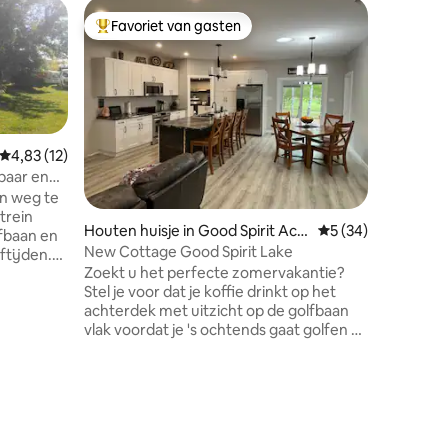
Woning i
Favoriet van gasten
Favorie
Topfavoriet van gasten
Favorie
Huis met
met keuk
Neem het
geweldig
plezier. 
familiele
betaling) Huis met 4 slaapkamers en 3
badkamer
Gemiddelde beoordeling van 4,83 uit 5, 12 recensies
4,83 (12)
familiebi
baar en
parkeerplaatsen. Com
n weg te
je nodig he
trein
Houten huisje in Good Spirit Acr
Gemiddelde beoorde
5 (34)
verwarmi
es
keuken al
New Cottage Good Spirit Lake
ftijden.
droger, 
Zoekt u het perfecte zomervakantie?
bad.
brandala
Stel je voor dat je koffie drinkt op het
uurplaats
voor zom
achterdek met uitzicht op de golfbaan
rwarming,
vlak voordat je 's ochtends gaat golfen of
en,
naar het strand gaat of een dagje varen.
riendelijk:
Als de dag ten einde loopt, drink dan wat
 eten en
drankjes op het dek terwijl je naar de
ikbaar-
ecensies
golfers kijkt terwijl je je favoriete
maaltijd maakt op de gasbarbecue of
aar. Pop-
pelletroker. Je kunt de avond rond de
ken $