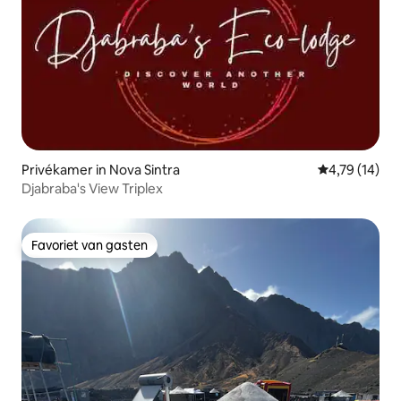
Privékamer in Nova Sintra
Gemiddelde be
4,79 (14)
Djabraba's View Triplex
Favoriet van gasten
Favoriet van gasten