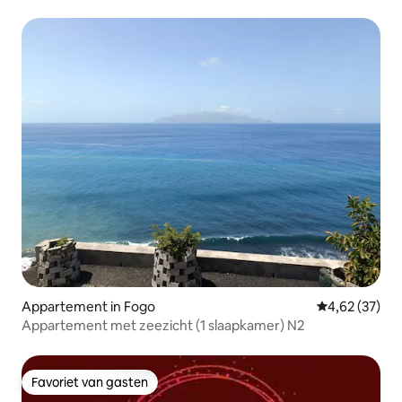
Appartement in Fogo
Gemiddelde be
4,62 (37)
Appartement met zeezicht (1 slaapkamer) N2
Favoriet van gasten
Favoriet van gasten