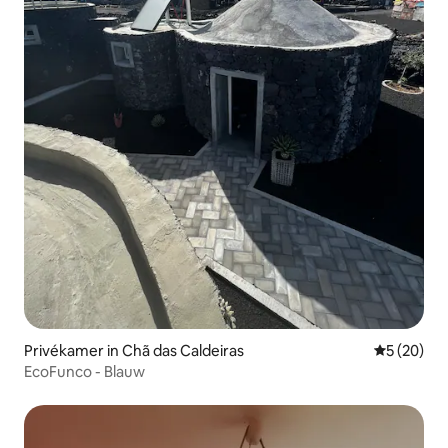
Privékamer in Chã das Caldeiras
Gemiddelde
5 (20)
EcoFunco - Blauw