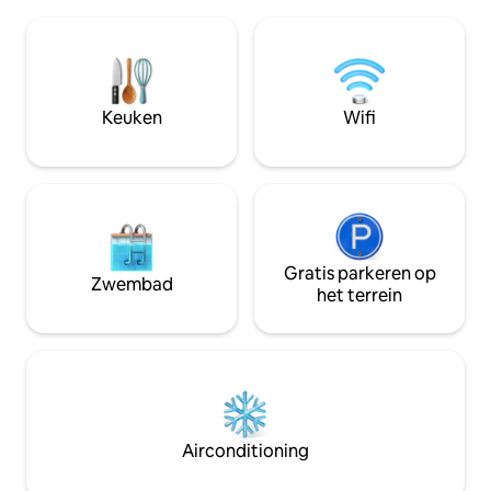
buiten. Ideaal voor stellen, gezinnen,
en kinderen (speel
externe werknemers en
welke aard dan oo
langetermijnverblijven. Alles is nieuw
huisdieren en ga z
zodat je je thuis voelt. Het huis staat in
allemaal welkom.
Google Maps geregistreerd als Oliveira
Residence. Er worden aanvullende
Keuken
Wifi
aanwijzingen verstrekt voor een
soepele aankomst.
Gratis parkeren op
Zwembad
het terrein
Airconditioning