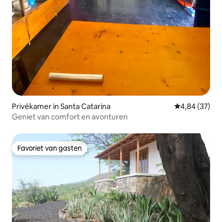
Privékamer in Santa Catarina
Gemiddelde be
4,84 (37)
Geniet van comfort en avonturen
Favoriet van gasten
Favoriet van gasten