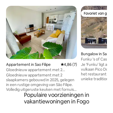
Favoriet van gas
Favoriet van gas
Bungalow in Sao Fi
Funku 's of Casa M
Caldeiras
Je 'Funku' ligt aan de voet van de
Appartement in Sao Filipe
Gemiddelde beoordeling van 4,
4,86 (7)
vulkaan Pico Do F
Gloednieuw appartement met 2
het restaurant Cas
slaapkamers en snelle wifi
Gloednieuw appartement met 2
unieke traditionel
slaapkamers gebouwd in 2025, gelegen
Caldeiras, gebouw
in een rustige omgeving van São Filipe.
en dit zijn de enig
Volledig uitgeruste keuken met fornuis,
voor gasten. Binn
Populaire voorzieningen in
oven, magnetron en koelkast. Voorzien
eigen badkamer, e
van airconditioning, snelle wifi, tv, warm
vakantiewoningen in Fogo
leidt naar het ro
water, wasmachine, slaapbank,
terras met uitzich
servicegebied en beveiligingscamera's
lavavelden en de Pico. We zijn e