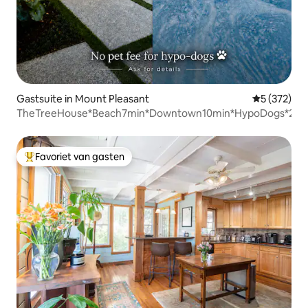
Gastsuite in Mount Pleasant
Gemiddelde 
5 (372)
TheTreeHouse*Beach7min*Downtown10min*HypoDogs*2Bd
Favoriet van gasten
Topfavoriet van gasten