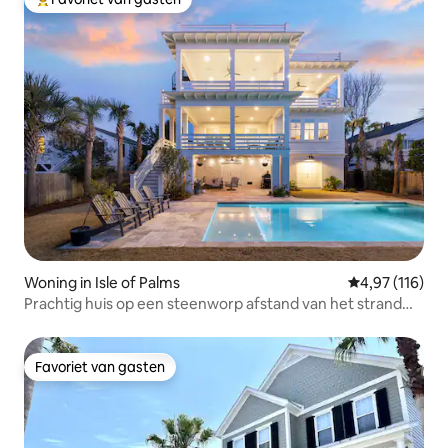
Topfavoriet van gasten
Woning in Isle of Palms
Gemiddelde beo
4,97 (116)
Prachtig huis op een steenworp afstand van het strand
met verwarmd zwembad
Favoriet van gasten
Favoriet van gasten