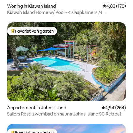
Woning in Kiawah Island
Gemiddelde beo
4,83 (170)
Kiawah Island Home w/ Pool - 4 slaapkamers /4
badkamers
Favoriet van gasten
Topfavoriet van gasten
Appartement in Johns Island
Gemiddelde beo
4,94 (264)
Sailors Rest: zwembad en sauna Johns Island SC Retreat
Favoriet van gasten