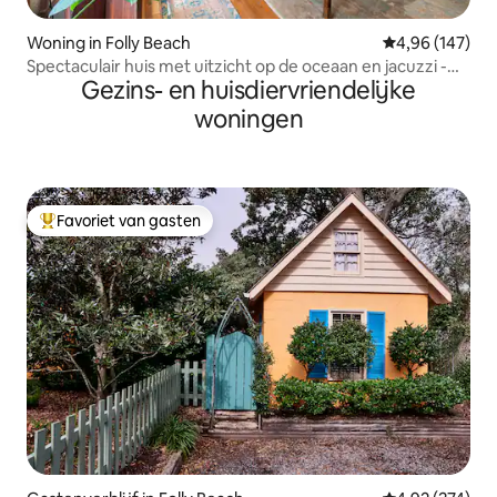
Woning in Folly Beach
Gemiddelde beo
4,96 (147)
Spectaculair huis met uitzicht op de oceaan en jacuzzi -
Gezins- en huisdiervriendelijke
privé!
woningen
Favoriet van gasten
Topfavoriet van gasten