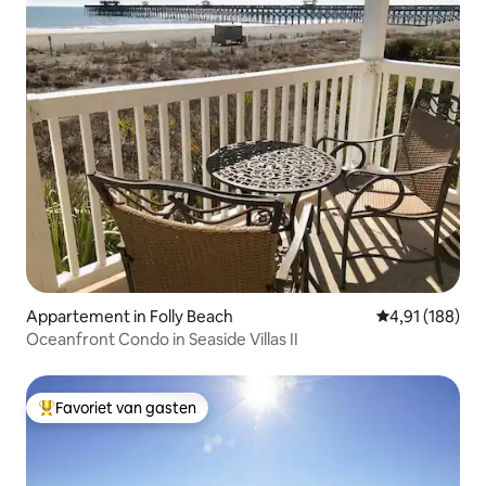
Appartement in Folly Beach
Gemiddelde beo
4,91 (188)
Oceanfront Condo in Seaside Villas II
Favoriet van gasten
Topfavoriet van gasten