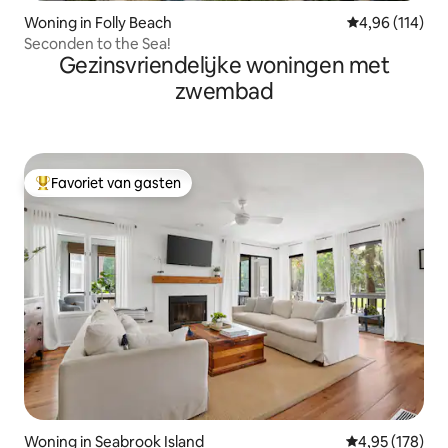
Woning in Folly Beach
Gemiddelde beo
4,96 (114)
Seconden to the Sea!
Gezinsvriendelijke woningen met
zwembad
Favoriet van gasten
Topfavoriet van gasten
Woning in Seabrook Island
Gemiddelde beo
4,95 (178)