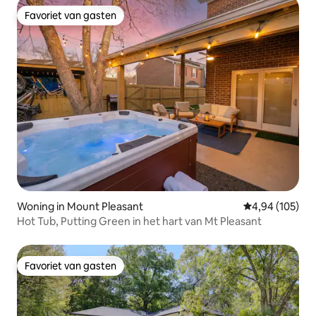
Favoriet van gasten
Favoriet van gasten
Woning in Mount Pleasant
Gemiddelde beo
4,94 (105)
Hot Tub, Putting Green in het hart van Mt Pleasant
Favoriet van gasten
Favoriet van gasten