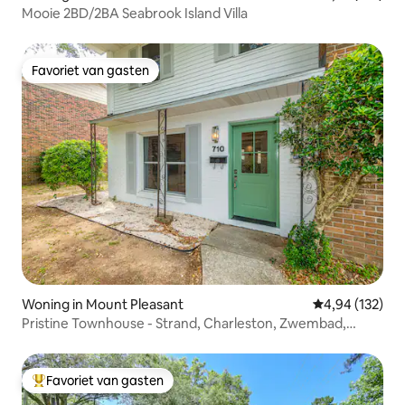
Mooie 2BD/2BA Seabrook Island Villa
Favoriet van gasten
Favoriet van gasten
Woning in Mount Pleasant
Gemiddelde beo
4,94 (132)
Pristine Townhouse - Strand, Charleston, Zwembad,
Plezier
Favoriet van gasten
Topfavoriet van gasten