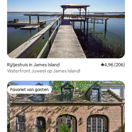
Rijtjeshuis in James Island
Gemiddelde beo
4,96 (206)
Waterfront Juweel op James Island!
Favoriet van gasten
Favoriet van gasten