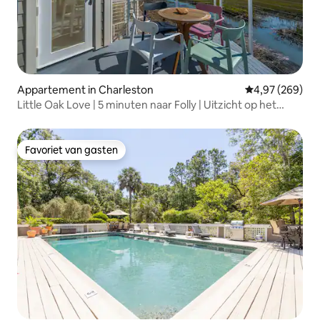
Appartement in Charleston
Gemiddelde beo
4,97 (269)
Little Oak Love | 5 minuten naar Folly | Uitzicht op het
moeras
Favoriet van gasten
Favoriet van gasten