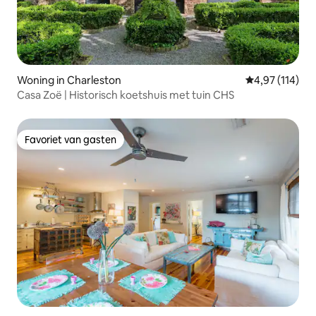
Woning in Charleston
Gemiddelde beo
4,97 (114)
Casa Zoë | Historisch koetshuis met tuin CHS
Favoriet van gasten
Favoriet van gasten