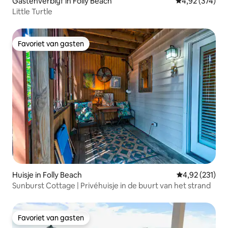
Gastenverblijf in Folly Beach
Gemiddelde beo
4,92 (374)
Little Turtle
Favoriet van gasten
Favoriet van gasten
Huisje in Folly Beach
Gemiddelde beo
4,92 (231)
Sunburst Cottage | Privéhuisje in de buurt van het strand
Favoriet van gasten
Favoriet van gasten