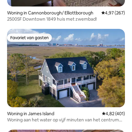
Woning in Cannonborough/ Elliottborough
Gemiddelde beo
4,97 (267)
2500SF Downtown 1849 huis met zwembad!
Favoriet van gasten
Favoriet van gasten
Woning in James Island
Gemiddelde beo
4,82 (401)
Woning aan het water op vijf minuten van het centrum
van Charleston