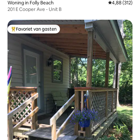
Woning in Folly Beach
Gemiddelde beo
4,88 (312)
201 E Cooper Ave - Unit B
Favoriet van gasten
Topfavoriet van gasten