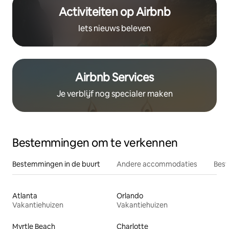
Activiteiten op Airbnb
Iets nieuws beleven
Airbnb Services
Je verblijf nog specialer maken
Bestemmingen om te verkennen
Bestemmingen in de buurt
Andere accommodaties
Best
Atlanta
Orlando
Vakantiehuizen
Vakantiehuizen
Myrtle Beach
Charlotte