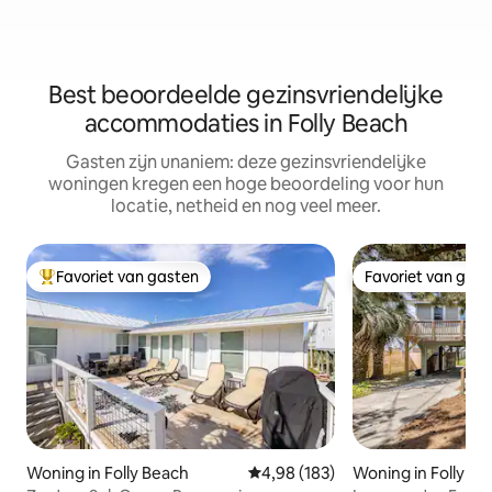
Best beoordeelde gezinsvriendelijke
accommodaties in Folly Beach
Gasten zijn unaniem: deze gezinsvriendelijke
woningen kregen een hoge beoordeling voor hun
locatie, netheid en nog veel meer.
Favoriet van gasten
Favoriet van gas
Topfavoriet van gasten
Favoriet van gas
Woning in Folly Beach
Gemiddelde beoordeling van 4,98
4,98 (183)
Woning in Folly Be