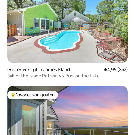
Gastenverblijf in James Island
Gemiddelde beo
4,99 (352)
Salt of the Island Retreat w/ Pool on the Lake
Favoriet van gasten
Topfavoriet van gasten