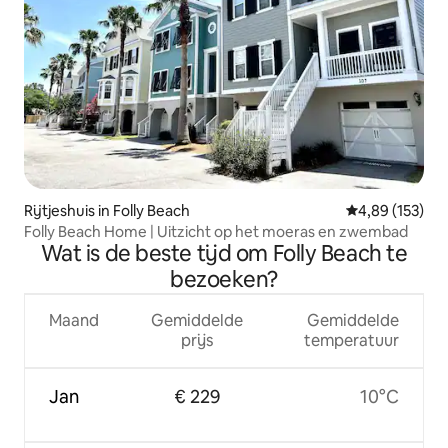
Rijtjeshuis in Folly Beach
Gemiddelde beo
4,89 (153)
Folly Beach Home | Uitzicht op het moeras en zwembad
Wat is de beste tijd om Folly Beach te
bezoeken?
Maand
Gemiddelde
Gemiddelde
prijs
temperatuur
Jan
€ 229
10°C