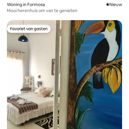
Woning in Formosa
Nieuwe ac
Nieuw
Mooi herenhuis om van te genieten
Favoriet van gasten
Favoriet van gasten