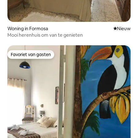
Woning in Formosa
Nieuwe ac
Nieuw
Mooi herenhuis om van te genieten
Favoriet van gasten
Favoriet van gasten