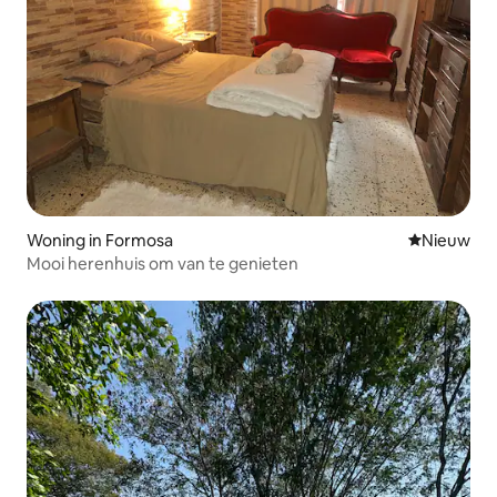
Woning in Formosa
Nieuwe ac
Nieuw
Mooi herenhuis om van te genieten