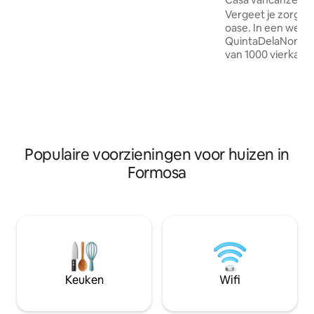
een supermarkt, kiosken,
Vergeet je zorgen
groentewinkels en een apotheek. Het is
oase. In een werel
een bescheiden huis, zeer gezellig met
QuintaDelaNona, 
een prachtige patio vol planten en een
van 1000 vierkant
Paraguayaanse hangmat. Het heeft een
isolatie in het har
geïntegreerde woon- en eetkamer, een
platteland. Een e
keuken, twee slaapkamers en een grote
vrienden en famil
badkamer. Er zijn ook een garage en
rustige en mooie 
een grill aanwezig.
gepositioneerd om
zomermaanden te 
verfrissende brie
Populaire voorzieningen voor huizen in
tuinen en manga
Formosa
rondom het huis 
voor rustige onts
Keuken
Wifi