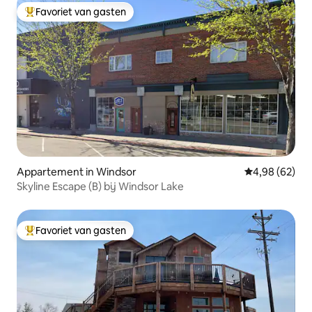
Favoriet van gasten
Topfavoriet van gasten
Appartement in Windsor
Gemiddelde be
4,98 (62)
Skyline Escape (B) bij Windsor Lake
Favoriet van gasten
Topfavoriet van gasten