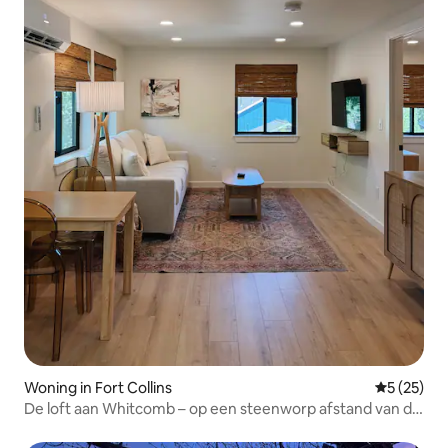
Woning in Fort Collins
Gemiddelde
5 (25)
De loft aan Whitcomb – op een steenworp afstand van de
oude stad