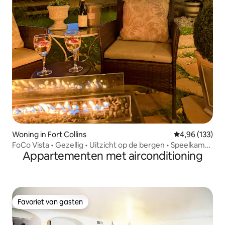
Woning in Fort Collins
Gemiddelde beo
4,96 (133)
FoCo Vista • Gezellig • Uitzicht op de bergen • Speelkamer
Appartementen met airconditioning
• Honden
Favoriet van gasten
Favoriet van gasten