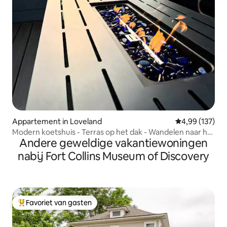
Appartement in Loveland
Gemiddelde beo
4,99 (137)
Modern koetshuis - Terras op het dak - Wandelen naar het
Andere geweldige vakantiewoningen
diner
nabij Fort Collins Museum of Discovery
Favoriet van gasten
Topfavoriet van gasten