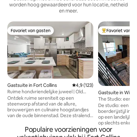
worden hoog gewaardeerd voor hun locatie, netheid
en meer.
Favoriet van gasten
Favoriet van g
Favoriet van gasten
Topfavoriet van 
Gastsuite in Fort Collins
Gemiddelde beoordeling van 4,9
4,9 (123)
Ruime hondvriendelijke juweel | Old
Gastsuite in Wind
Town North
Ontdek ruime sereniteit op een
The Studio: een 
steenworp afstand van de allure,
gastenverblijf
De studio: een pe
brouwerijen en culinaire hoogstandjes
boerderijstijl in 
van de oude binnenstad. Deze stralende
op een landelijk t
unit is gebouwd in 2017 en biedt een
op slechts enkele
eigen oprit voor twee auto 's en een slim
Populaire voorzieningen voor
bezienswaardighe
slot met je eigen privécode voor
Colorado, waarond