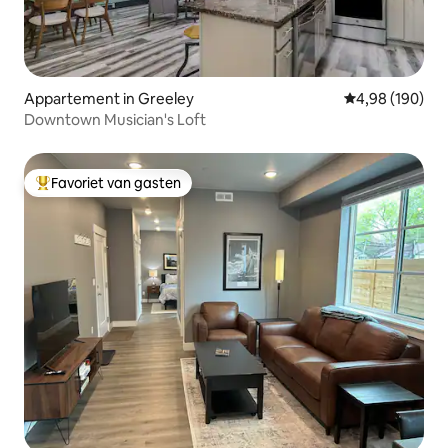
Appartement in Greeley
Gemiddelde beo
4,98 (190)
Downtown Musician's Loft
Favoriet van gasten
Topfavoriet van gasten