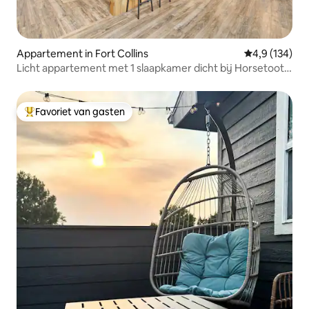
Appartement in Fort Collins
Gemiddelde be
4,9 (134)
Licht appartement met 1 slaapkamer dicht bij Horsetooth
Res.
Favoriet van gasten
Topfavoriet van gasten