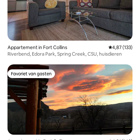
Appartement in Fort Collins
Gemiddelde beo
4,87 (133)
Riverbend, Edora Park, Spring Creek, CSU, huisdieren
Favoriet van gasten
Favoriet van gasten