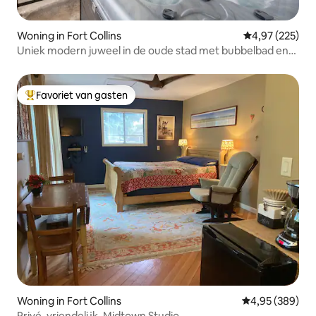
Woning in Fort Collins
Gemiddelde beo
4,97 (225)
Uniek modern juweel in de oude stad met bubbelbad en
fietsen!
Favoriet van gasten
Topfavoriet van gasten
Woning in Fort Collins
Gemiddelde beo
4,95 (389)
Privé, vriendelijk, Midtown Studio