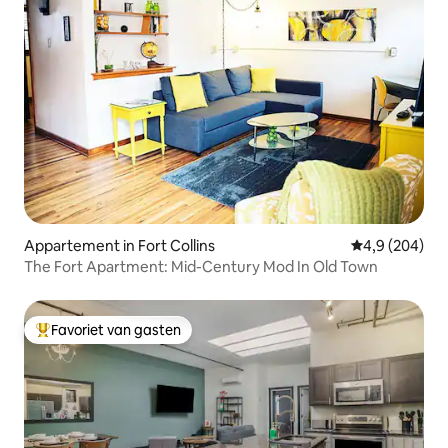
Appartement in Fort Collins
Gemiddelde be
4,9 (204)
The Fort Apartment: Mid-Century Mod In Old Town
Favoriet van gasten
Topfavoriet van gasten