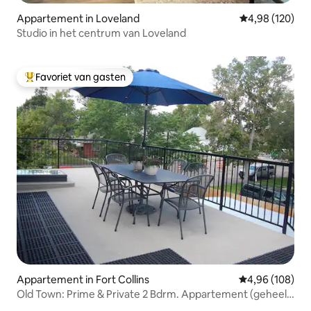
Appartement in Loveland
Gemiddelde beo
4,98 (120)
Studio in het centrum van Loveland
Favoriet van gasten
Topfavoriet van gasten
Appartement in Fort Collins
Gemiddelde beo
4,96 (108)
Old Town: Prime & Private 2 Bdrm. Appartement (geheel
nieuw)