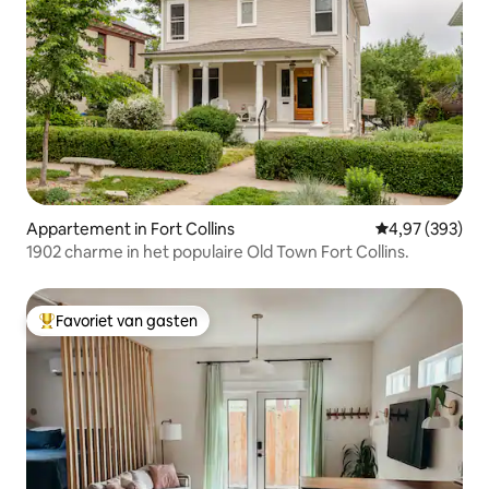
Appartement in Fort Collins
Gemiddelde beo
4,97 (393)
1902 charme in het populaire Old Town Fort Collins.
Favoriet van gasten
Topfavoriet van gasten