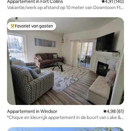
Appartement in Fort Collins
Gemiddelde beo
4,91 (140)
Vakantie/werk op afstand op 10 meter van Downtown Ft
Collins
Favoriet van gasten
Topfavoriet van gasten
Appartement in Windsor
Gemiddelde be
4,98 (61)
*Chique en kleurrijk appartement in de buurt van Lake &
Trails!*