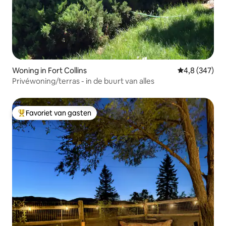
Woning in Fort Collins
Gemiddelde be
4,8 (347)
Privéwoning/terras - in de buurt van alles
Favoriet van gasten
Topfavoriet van gasten