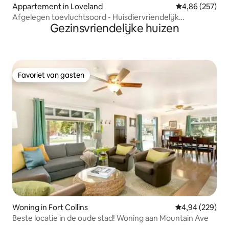
Appartement in Loveland
Gemiddelde beo
4,86 (257)
Afgelegen toevluchtsoord - Huisdiervriendelijk
Gezinsvriendelijke huizen
appartement in het centrum
Favoriet van gasten
Favoriet van gasten
Woning in Fort Collins
Gemiddelde beo
4,94 (229)
Beste locatie in de oude stad! Woning aan Mountain Ave