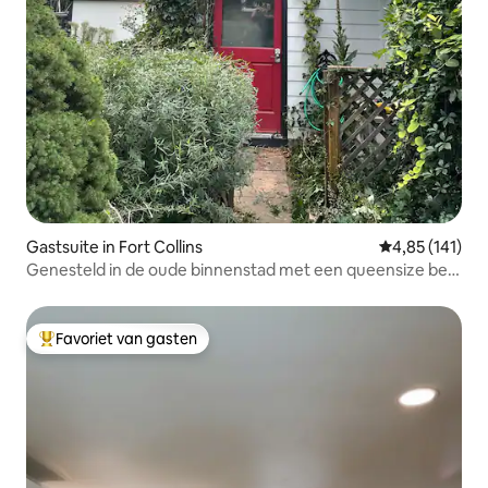
Gastsuite in Fort Collins
Gemiddelde beo
4,85 (141)
Genesteld in de oude binnenstad met een queensize bed
en keuken!
Favoriet van gasten
Topfavoriet van gasten