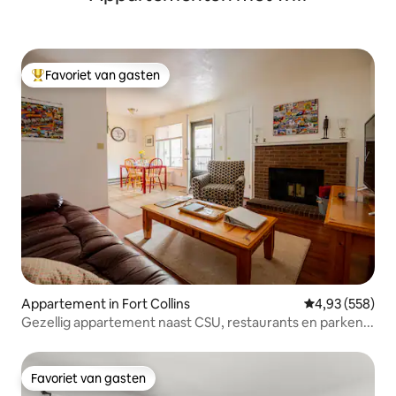
Favoriet van gasten
Topfavoriet van gasten
Appartement in Fort Collins
Gemiddelde beo
4,93 (558)
Gezellig appartement naast CSU, restaurants en parken...
Favoriet van gasten
Favoriet van gasten