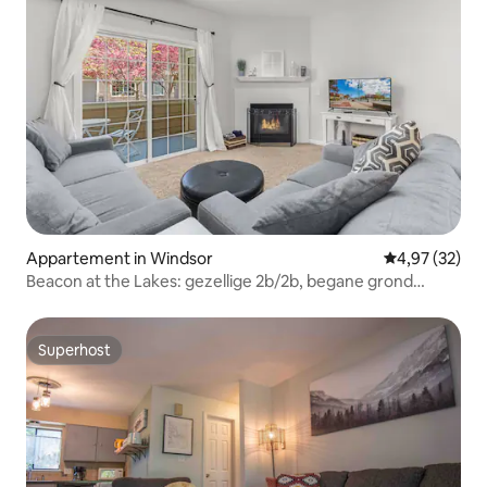
Appartement in Windsor
Gemiddelde be
4,97 (32)
Beacon at the Lakes: gezellige 2b/2b, begane grond
appartement
Superhost
Superhost