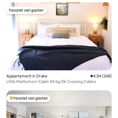
Favoriet van gasten
Favoriet van gasten
Appartement in Drake
Gemiddelde beo
4,94 (248)
Little Matterhorn Cabin #6 bij Elk Crossing Cabins
Favoriet van gasten
Topfavoriet van gasten