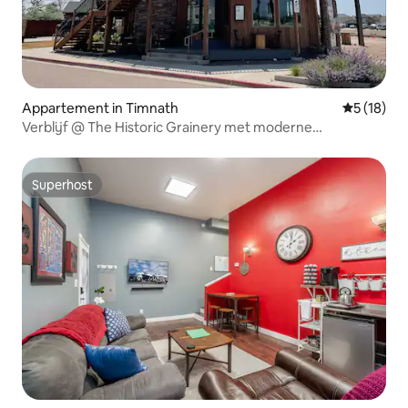
Appartement in Timnath
Gemiddelde
5 (18)
Verblijf @ The Historic Grainery met moderne
voorzieningen
Superhost
Superhost