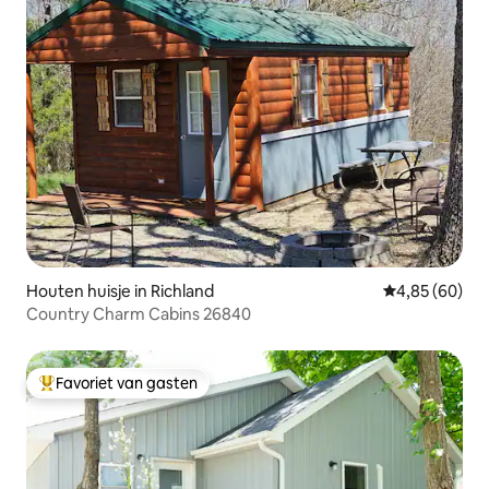
Houten huisje in Richland
Gemiddelde be
4,85 (60)
Country Charm Cabins 26840
Favoriet van gasten
Topfavoriet van gasten