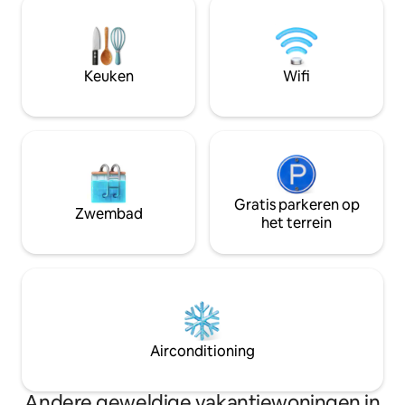
in de accommodatie maken je verblijf
met zorg ingericht
nog comfortabeler. Onze locatie ligt
zorgt voor een rus
dicht bij FLW en is ideaal voor militairen.
Verken nabijgele
Geniet van de nabijheid van
bezienswaardighed
Keuken
Wifi
eetgelegenheden, winkels, de basis en
onze buurt. Ik kijk 
andere bezienswaardigheden.
binnenkort te mo
Gratis parkeren op
Zwembad
het terrein
Airconditioning
Andere geweldige vakantiewoningen in