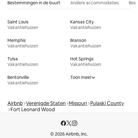
Bestemmingen in de buurt
Andere accommodaties
Best
Saint Louis
Kansas City
Vakantiehuizen
Vakantiehuizen
Memphis
Branson
Vakantiehuizen
Vakantiehuizen
Tulsa
Hot Springs
Vakantiehuizen
Vakantiehuizen
Bentonville
Toon meer
Vakantiehuizen
Airbnb
Verenigde Staten
Missouri
Pulaski County
Fort Leonard Wood
© 2026 Airbnb, Inc.