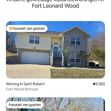
Fort Leonard Wood
Favoriet van gasten
Topfavoriet van gasten
Woning in Saint Robert
Gemiddelde
5 (82)
Fort Wood Retreat
Favoriet van gasten
Favoriet van gasten