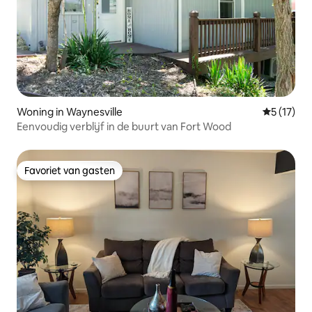
Woning in Waynesville
Gemiddelde
5 (17)
Eenvoudig verblijf in de buurt van Fort Wood
Favoriet van gasten
Favoriet van gasten