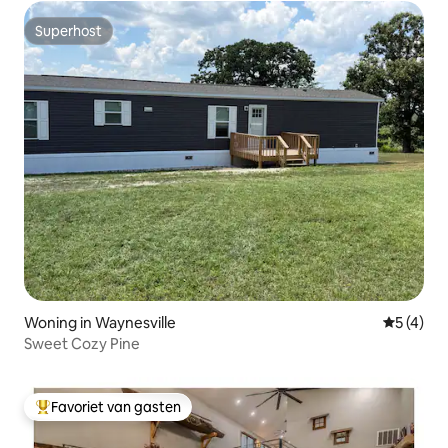
Superhost
Superhost
Woning in Waynesville
Gemiddeld
5 (4)
Sweet Cozy Pine
Favoriet van gasten
Topfavoriet van gasten