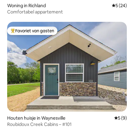
Woning in Richland
Gemiddelde
5 (24)
Comfortabel appartement
Favoriet van gasten
Topfavoriet van gasten
Houten huisje in Waynesville
Gemiddeld
5 (9)
Roubidoux Creek Cabins – #101