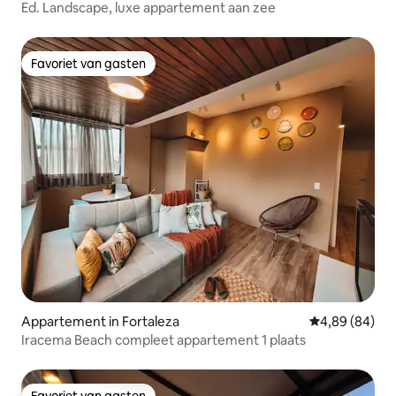
Ed. Landscape, luxe appartement aan zee
Favoriet van gasten
Favoriet van gasten
Appartement in Fortaleza
Gemiddelde be
4,89 (84)
Iracema Beach compleet appartement 1 plaats