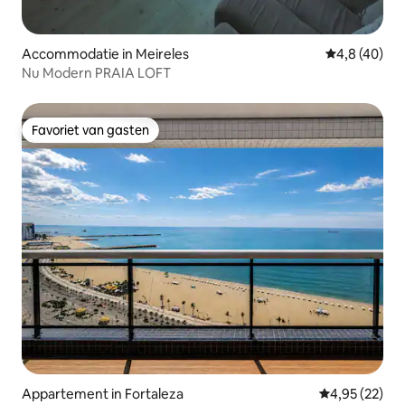
Accommodatie in Meireles
Gemiddelde b
4,8 (40)
Nu Modern PRAIA LOFT
Favoriet van gasten
Favoriet van gasten
Appartement in Fortaleza
Gemiddelde be
4,95 (22)