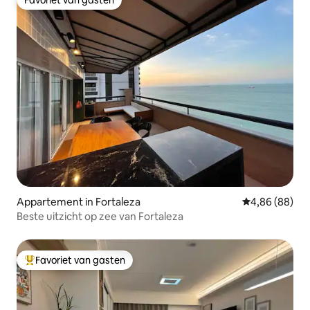
Favoriet van gasten
Favoriet van gasten
Appartement in Fortaleza
Gemiddelde be
4,86 (88)
Beste uitzicht op zee van Fortaleza
Favoriet van gasten
Topfavoriet van gasten