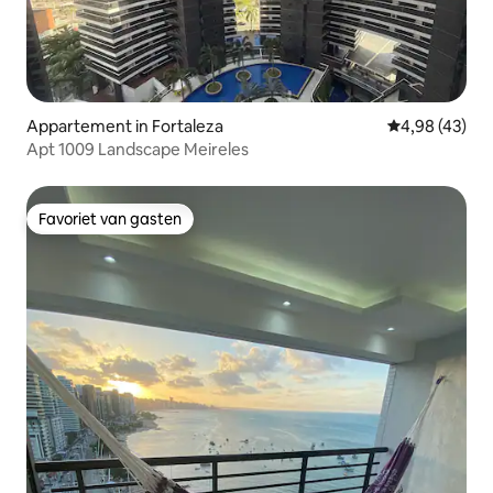
Appartement in Fortaleza
Gemiddelde be
4,98 (43)
Apt 1009 Landscape Meireles
Favoriet van gasten
Favoriet van gasten