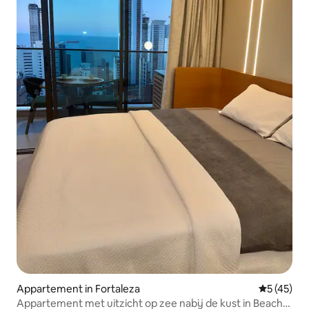
Appartement in Fortaleza
Gemiddelde
5 (45)
Appartement met uitzicht op zee nabij de kust in Beach