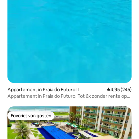
Appartement in Praia do Futuro II
Gemiddelde beo
4,95 (245)
Appartement in Praia do Futuro. Tot 6x zonder rente op
de kaart
Favoriet van gasten
Favoriet van gasten