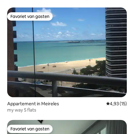
Class
Favoriet van gasten
Favoriet van gasten
Appartement in Meireles
Gemiddelde be
4,93 (15)
my way S flats
Favoriet van gasten
Favoriet van gasten