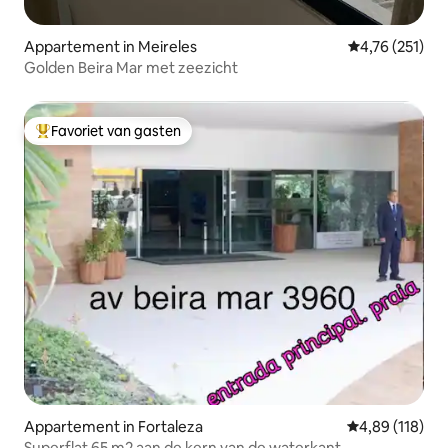
Appartement in Meireles
Gemiddelde beo
4,76 (251)
Golden Beira Mar met zeezicht
Favoriet van gasten
Topfavoriet van gasten
Appartement in Fortaleza
Gemiddelde beo
4,89 (118)
Superflat 65 m2 aan de kern van de waterkant