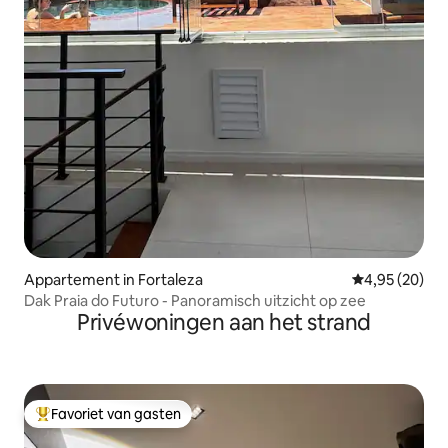
Appartement in Fortaleza
Gemiddelde be
4,95 (20)
Dak Praia do Futuro - Panoramisch uitzicht op zee
Privéwoningen aan het strand
Favoriet van gasten
Topfavoriet van gasten