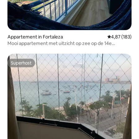
Appartement in Fortaleza
Gemiddelde beo
4,87 (183)
Mooi appartement met uitzicht op zee op de 14e
verdieping
Superhost
Superhost