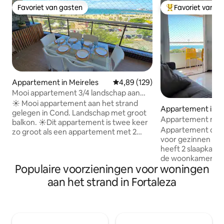
Favoriet van gasten
Favoriet van g
Favoriet van gasten
Topfavoriet van 
Appartement in Meireles
Gemiddelde beoordeling van 4,89
4,89 (129)
Mooi appartement 3/4 landschap aan
zee beste prijs!
☀️ Mooi appartement aan het strand
Appartement in Fo
gelegen in Cond. Landschap met groot
Appartement met u
balkon. ☀️Dit appartement is twee keer
Gastheer liz silva
Appartement dicht 
zo groot als een appartement met 2
voor gezinnen met
slaapkamers in hetzelfde appartement.
heeft 2 slaapkame
☀️ 3 SLAAPKAMERS en KAMERS met
de woonkamer he
AIRCONDITIONING, goed ingericht voor
Populaire voorzieningen voor woningen
slaapbank die plaa
het comfort van onze gasten. ☀️
personen om te s
Keuken uitgerust met het keukengerei
aan het strand in Fortaleza
elektrische douche
en de apparaten die nodig zijn voor het
de 2 slaapkamers e
bereiden van maaltijden, evenals heeft
in de woonkamer slaapt. B
een wasmachine in het servicegebied.
opmerking: het ene
☀️WIFI, INTERNET 500 MB EN SMART-TV