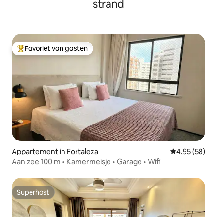
strand
Favoriet van gasten
Topfavoriet van gasten
Appartement in Fortaleza
Gemiddelde be
4,95 (58)
Aan zee 100 m • Kamermeisje • Garage • Wifi
Superhost
Superhost