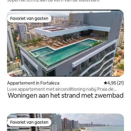
Favoriet van gasten
Favoriet van gasten
Appartement in Fortaleza
Gemiddelde be
4,95 (21)
Luxe appartement met airconditioning nabij Praia de
Woningen aan het strand met zwembad
Iracema
Favoriet van gasten
Favoriet van gasten