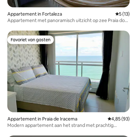
Appartement in Fortaleza
Gemiddelde
5 (13)
Appartement met panoramisch uitzicht op zee Praia do
Futuro
Favoriet van gasten
Favoriet van gasten
Appartement in Praia de Iracema
Gemiddelde be
4,85 (93)
Modern appartement aan het strand met prachtig
uitzicht op zee