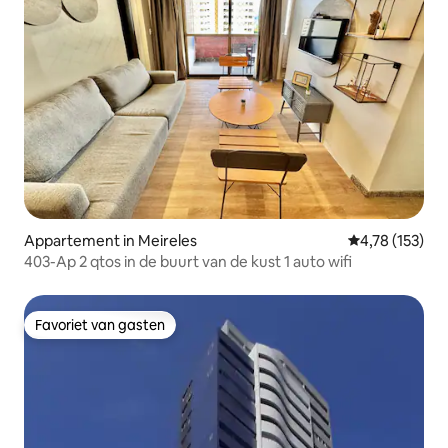
Appartement in Meireles
Gemiddelde beo
4,78 (153)
403-Ap 2 qtos in de buurt van de kust 1 auto wifi
Favoriet van gasten
Favoriet van gasten