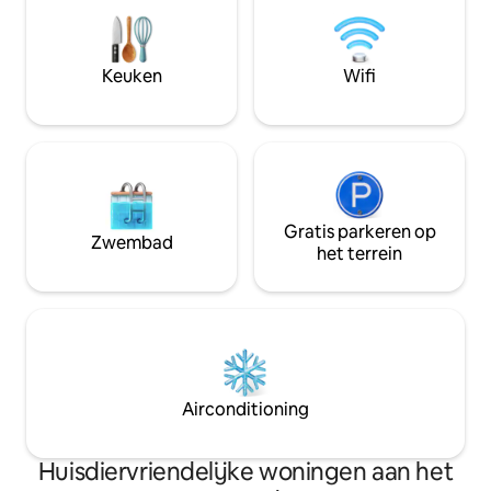
inbegrepen in de prijs
IN ALLE KAMERS EN IN DE
geef 20 kilowatt gratis. Prijs per
WOONKAMER.
1,89 De dienstdoende portiers noteren
➡️alugue_por_season_fortaleza
samen met de gas
Keuken
Wifi
eindstand.
Gratis parkeren op
Zwembad
het terrein
Airconditioning
Huisdiervriendelijke woningen aan het