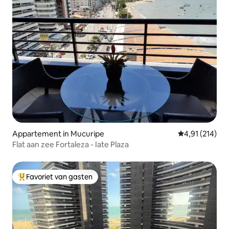
Appartement in Mucuripe
Gemiddelde beo
4,91 (214)
Flat aan zee Fortaleza - Iate Plaza
Favoriet van gasten
Topfavoriet van gasten