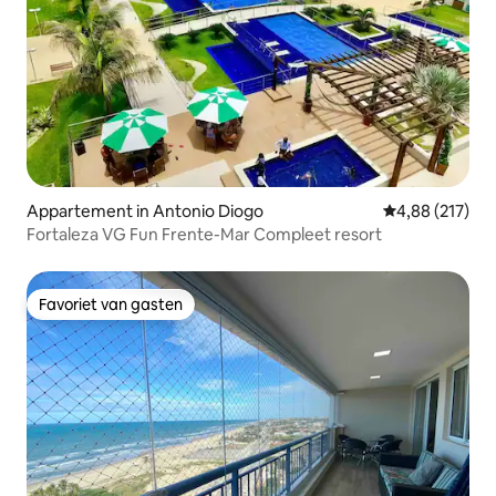
Appartement in Antonio Diogo
Gemiddelde beo
4,88 (217)
Fortaleza VG Fun Frente-Mar Compleet resort
Favoriet van gasten
Favoriet van gasten