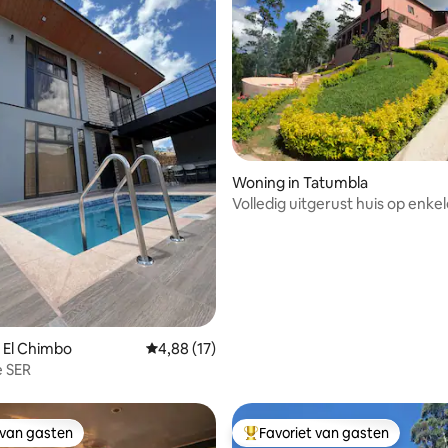
 van 4,98 uit 5, 50 recensies
Woning in Tatumbla
Volledig uitgerust huis op enke
minuten van de stad.
 El Chimbo
Gemiddelde beoordeling van 4,88 uit 5, 17 r
4,88 (17)
 SER
 van gasten
Favoriet van gasten
 van gasten
Topfavoriet van gasten