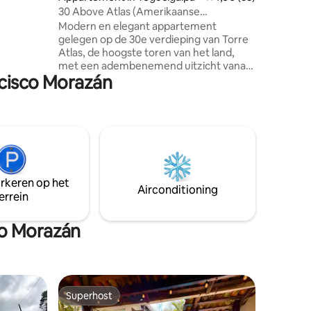
riendelijk
30 Above Atlas (Amerikaanse
p aanvraag
ambassade)
Modern en elegant appartement
gelegen op de 30e verdieping van Torre
. Ideaal
Atlas, de hoogste toren van het land,
. Slechts
met een adembenemend uitzicht vanaf
s.
ncisco Morazán
de hoogte. De accommodatie beschikt
over led-muren die een unieke en
gastvrije sfeer creëren. Geniet van een
comfortabel bed, een stijlvol interieur en
een perfecte ruimte om te ontspannen.
Centraal gelegen, op enkele minuten
van de Amerikaanse ambassade. Dicht
bij restaurants, cafés en het nachtleven.
arkeren op het
Ideaal voor zakenreizigers of
Airconditioning
errein
vakantiegangers.
co Morazán
Superhost
Superhost