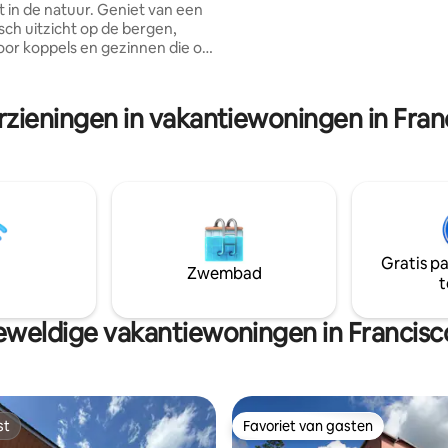
t in de natuur. Geniet van een
Uyuca. 83 Mbps wifi • Huisdierv
ch uitzicht op de bergen,
met omheinde tuin • Ontbijt o
oor koppels en gezinnen die op
• Open haard • Voldoende
 naar buitenavonturen en
parkeergelegenheid • Bezorging
 31
voor stellen en kleine gezinnen
iedt ook een toevluchtsoord
15 minuten van Valle de Ángele
rzieningen in vakantiewoningen in Fra
tliefhebbers. Oefen je
aardigheden op een
neel veld, schiet hoepels op het
veld, geniet van competitieve
edstrijden en verscherpt je
rdigheden. Je verblijf belooft
en ontspanning, maar ook een
voor buitenliefhebbers.
Gratis p
Zwembad
t
weldige vakantiewoningen in Francis
st
Favoriet van gasten
st
Favoriet van gasten