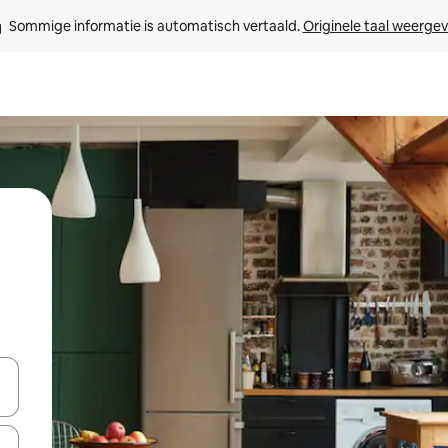
Sommige informatie is automatisch vertaald. 
Originele taal weerge
een keuze met je de pijltjestoetsen omhoog en omlaag, óf door te tik