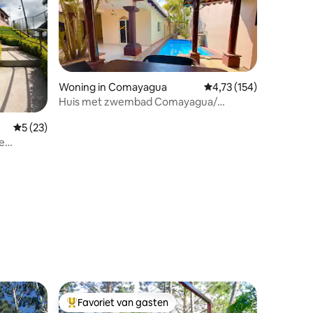
Woning in Comayagua
Gemiddelde beoordeling
4,73 (154)
Huis met zwembad Comayagua/
luchthaven
Gemiddelde beoordeling van 5 uit 5, 23 recensies
5 (23)
le
ecensies
Favoriet van gasten
Topfavoriet van gasten