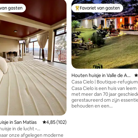
 van gasten
Favoriet van gasten
 van gasten
Topfavoriet van gasten
Houten huisje in Valle de An
G
geles
Casa Cielo | Boutique-refugiu
ontspannen
Casa Cielo is een huis van leem
van 4,98 uit 5, 134 recensies
met meer dan 70 jaar geschied
gerestaureerd om zijn essentie
behouden en een
boetiektoevluchtsoord te bied
stilte, privacy en de natuur je 
isje in San Matías
Gemiddelde beoordeling van 4,85 uit 5, 102 r
4,85 (102)
om te ontspannen. Geniet van
uisje in de lucht •
kampvuur onder de sterren, e
lassRetreat]
naar onze afgelegen moderne
buitenkeuken en uitzicht op C