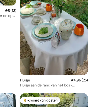
Gemiddelde beoordeling van 5 uit 5, 13 recensies
5 (13)
r en op
baden
ecensies
Huisje
Gemiddelde beoordelin
4,96 (25)
Huisje aan de rand van het bos -
Gesztenyés Backpackers
Favoriet van gasten
Topfavoriet van gasten