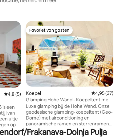
ocatie, netheid en meer.
Apparte
Favoriet van gasten
Favorie
Favoriet van gasten
Favorie
Villa Bot
Heb je w
inchecke
gevoel da
precies 
van een e
vrienden,
comforta
onder éé
ecensies
maar nog
Koepel
Gemiddelde beoordelin
4,95 (37)
vier app
Gemiddelde beoordeling van 4,8 uit 5, 5 recensies
4,8 (5)
de twee 
Glamping Hohe Wand - Koepeltent met
omgeven 
sterrenvenster
Luxe glamping bij de Hohe Wand. Onze
 is een
combinere
geodesische glamping-koepeltent (Geo-
tijl van
burgerlij
Dome) met airconditioning en
een uitje
verwacht
panoramische ramen en sterrenramen
legen op
tijd.
biedt natuur, romantiek en een echt
endorf/Frakanava-Dolnja Pulja
n van de
bubbeltentgevoel. Niet te missen:
edig