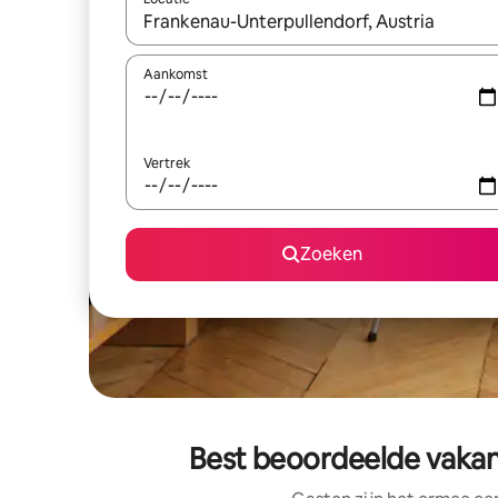
Wanneer er suggesties beschikbaar zijn, maak je 
Aankomst
Vertrek
Zoeken
Best beoordeelde vakan