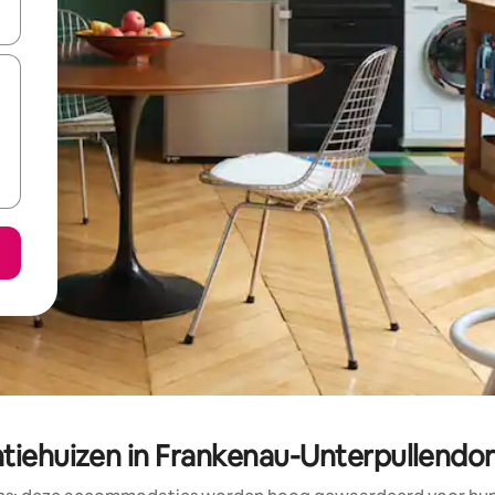
een keuze met je de pijltjestoetsen omhoog en omlaag, óf door te tik
tiehuizen in Frankenau-Unterpullendorf