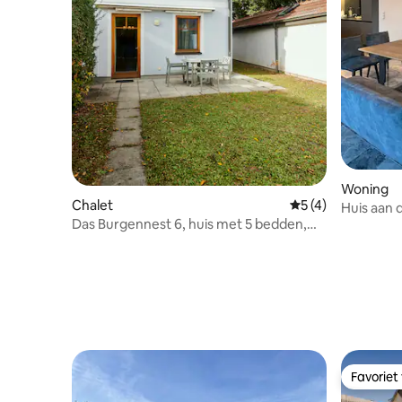
Woning
Chalet
Gemiddelde beoord
5 (4)
Huis aan
Das Burgennest 6, huis met 5 bedden,
tuin, parkeerplaats
Favoriet
Favoriet