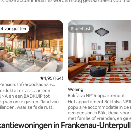
ens: deze accommodaties worden hoog gewaardeerd voor hun l
iet van gasten
Superhost
iet van gasten
Superhost
Gemiddelde beoordeling van 4,95 uit 5, 164 r
4,95 (164)
ing van 5 uit 5, 64 recensies
Pension: Infraroodsauna +
Woning
erdekte terras staan een
Bükfalva NP15-appartement
NA en een BADKUIP tot
Het appartement Bükfalva NP15
van onze gasten. "land van
populaire accommodatie in de s
ilanden, waar zelfs de rust
een pension in Bük, ideaal voor 
tspannen" Wij zijn een
met familie of vrienden, en ge
uze voor zowel passieve als
akantiewoningen in Frankenau-Unterpull
slechts een paar minuten rijde
e. Het huis met
thermale spa. De keuken is voll
oning is goed gelegen, er zijn