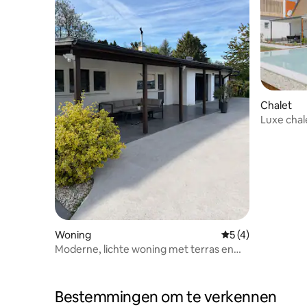
Chalet
Luxe cha
wijngaard
Woning
Gemiddelde beoord
5 (4)
Moderne, lichte woning met terras en
parkeerplaats
Bestemmingen om te verkennen