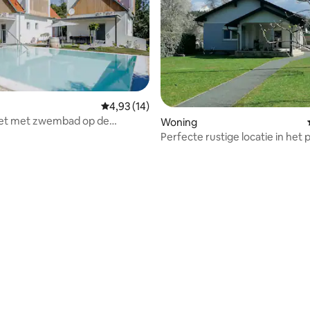
Gemiddelde beoordeling van 4,93 uit 5, 14 r
4,93 (14)
let met zwembad op de
Woning
, 2 badkamers
Perfecte rustige locatie in het 
Zuid-Burgenland
eling van 5 uit 5, 4 recensies