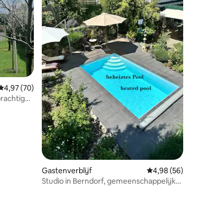
ecensies
Gemiddelde beoordeling van 4,97 uit 5, 70 recensies
4,97 (70)
prachtige
Gastenverblijf
Gemiddelde beoordelin
4,98 (56)
Studio in Berndorf, gemeenschappelijk
zwembad + privésauna