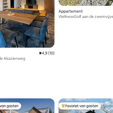
Appartement
WellnessGolf aan de zwemvijve
loopafstand van de thermale 
Gemiddelde beoordeling van 4,9 uit 5, 10 r
4,9 (10)
eling van 5 uit 5, 4 recensies
 de Akazienweg
 van gasten
Favoriet van gasten
 van gasten
Topfavoriet van gasten