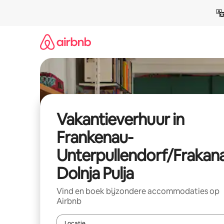
Ga
direct
naar
inhoud
Vakantieverhuur in
Frankenau-
Unterpullendorf/Frakan
Dolnja Pulja
Vind en boek bijzondere accommodaties op
Airbnb
Locatie