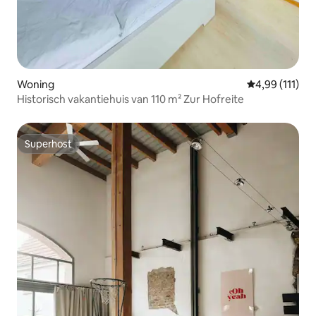
Woning
Gemiddelde beo
4,99 (111)
Historisch vakantiehuis van 110 m² Zur Hofreite
Superhost
Superhost