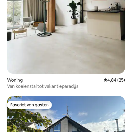
Woning
Gemiddelde be
4,84 (25)
Van koeienstal tot vakantieparadijs
Favoriet van gasten
Favoriet van gasten