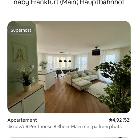
nabij Frankfurt (Main) Hauptbahnhof
Superhost
Superhost
Appartement
Gemiddelde be
4,92 (52)
discovAIR Penthouse B Rhein-Main met parkeerplaats