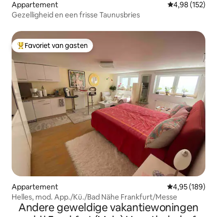
Appartement
Gemiddelde beo
4,98 (152)
Gezelligheid en een frisse Taunusbries
Favoriet van gasten
Topfavoriet van gasten
Appartement
Gemiddelde beo
4,95 (189)
Helles, mod. App./Kü./Bad Nähe Frankfurt/Messe
Andere geweldige vakantiewoningen