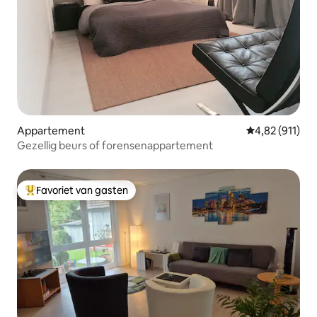
Appartement
Gemiddelde beo
4,82 (911)
Gezellig beurs of forensenappartement
Favoriet van gasten
Topfavoriet van gasten