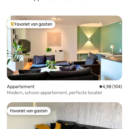
Favoriet van gasten
Topfavoriet van gasten
Appartement
Gemiddelde beo
4,98 (104)
Modern, schoon appartement, perfecte locatie!
Favoriet van gasten
Favoriet van gasten