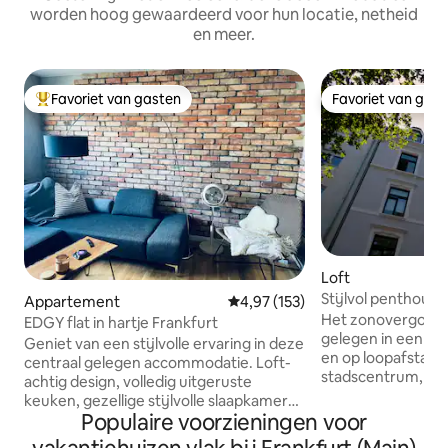
worden hoog gewaardeerd voor hun locatie, netheid
en meer.
Favoriet van gasten
Favoriet van gas
Topfavoriet van gasten
Favoriet van gas
Loft
Stijlvol penthouse
Appartement
Gemiddelde beoordeling van 4,97
4,97 (153)
City
Het zonovergoten
EDGY flat in hartje Frankfurt
gelegen in een st
Geniet van een stijlvolle ervaring in deze
en op loopafstand
centraal gelegen accommodatie. Loft-
stadscentrum, de
achtig design, volledig uitgeruste
handelsbeurs. O
keuken, gezellige stijlvolle slaapkamer
kleine groene park
Populaire voorzieningen voor
met een comfortabele queensize bed
met alles wat je n
(uitzicht op de rivier vanuit het raam),