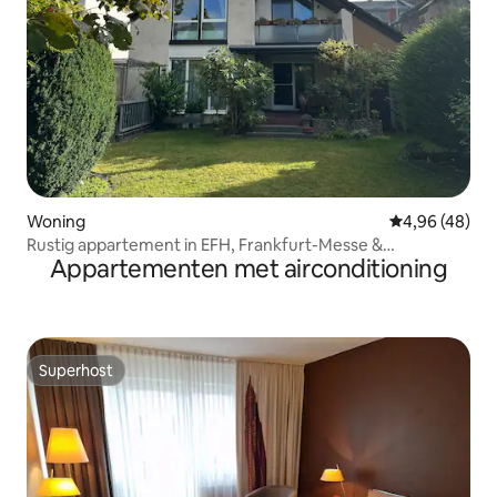
Woning
Gemiddelde be
4,96 (48)
Rustig appartement in EFH, Frankfurt-Messe &
Appartementen met airconditioning
luchthaven
Superhost
Superhost