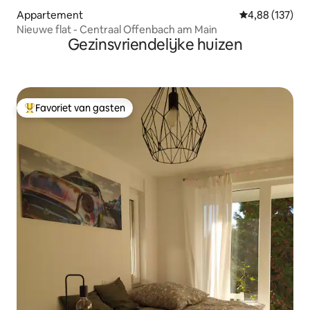
Appartement
Gemiddelde beo
4,88 (137)
Nieuwe flat - Centraal Offenbach am Main
Gezinsvriendelijke huizen
Favoriet van gasten
Topfavoriet van gasten