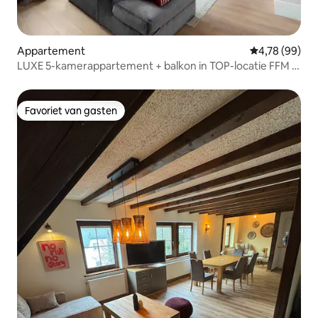
Appartement
Gemiddelde be
4,78 (99)
LUXE 5-kamerappartement + balkon in TOP-locatie FFM +
AIRCONDITIONING
Favoriet van gasten
Favoriet van gasten