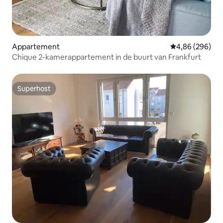
Appartement
Gemiddelde beo
4,86 (296)
Chique 2-kamerappartement in de buurt van Frankfurt
Superhost
Superhost