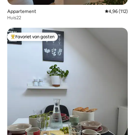
Appartement
Gemiddelde beo
4,96 (112)
Huis22
Favoriet van gasten
Topfavoriet van gasten