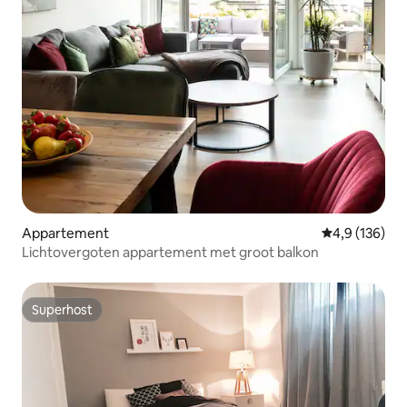
Appartement
Gemiddelde be
4,9 (136)
Lichtovergoten appartement met groot balkon
Superhost
Superhost