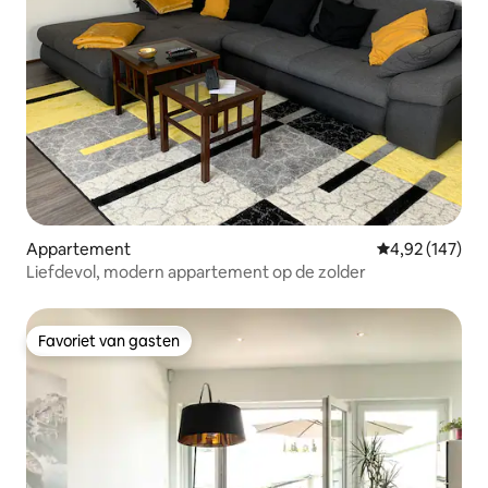
Appartement
Gemiddelde beo
4,92 (147)
Liefdevol, modern appartement op de zolder
Favoriet van gasten
Favoriet van gasten