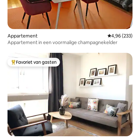
Appartement
Gemiddelde beo
4,96 (233)
Appartement in een voormalige champagnekelder
Favoriet van gasten
Topfavoriet van gasten