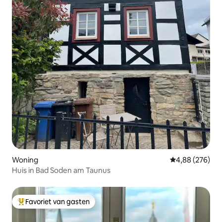
Woning
Gemiddelde beo
4,88 (276)
Huis in Bad Soden am Taunus
Favoriet van gasten
Topfavoriet van gasten