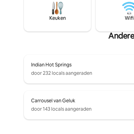
Lake. Na 
woonwijk. Ideaal voor gezinnen en
perfecte 
gasten die op zoek zijn naar een rustig
naar je r
uitje. Feesten of evenementen niet
Keuken
Wifi
je eigen 
toegestaan. Stilte-uren, inclusief het
welk resta
gebruik van het bubbelbad, beginnen om
22.00 uur.
Andere 
Indian Hot Springs
door 232 locals aangeraden
Carrousel van Geluk
door 143 locals aangeraden