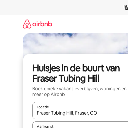
Ga
direct
naar
inhoud
Huisjes in de buurt van
Fraser Tubing Hill
Boek unieke vakantieverblijven, woningen en
meer op Airbnb
Locatie
Wanneer er suggesties beschikbaar zijn, maak je 
Aankomst