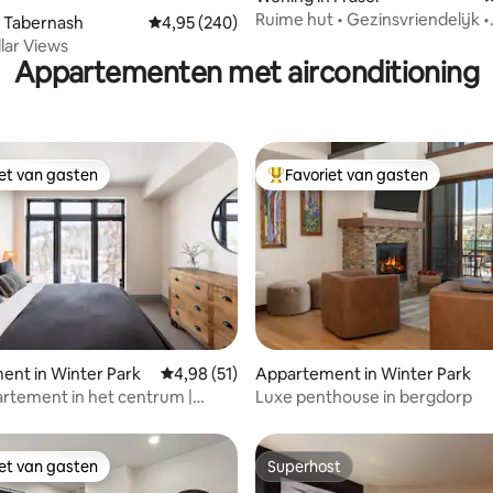
Ruime hut • Gezinsvriendelijk •
n Tabernash
Gemiddelde beoordeling van 4,95 uit 5, 240 r
4,95 (240)
Bubbelbad • Uitzicht
llar Views
Appartementen met airconditioning
iet van gasten
Favoriet van gasten
iet van gasten
Topfavoriet van gasten
 van 4,95 uit 5, 157 recensies
nt in Winter Park
Gemiddelde beoordeling van 4,98 uit 5, 51 r
4,98 (51)
Appartement in Winter Park
rtement in het centrum |
Luxe penthouse in bergdorp
 | Gratis pendeldienst Rte
iet van gasten
Superhost
iet van gasten
Superhost