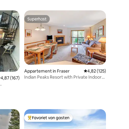
Superhost
Superhost
ecensies
Appartement in Fraser
Gemiddelde beoordeling
4,82 (125)
Indian Peaks Resort with Private Indoor
emiddelde beoordeling van 4,87 uit 5, 167 recensies
4,87 (167)
Hot Tub
Favoriet van gasten
Topfavoriet van gasten