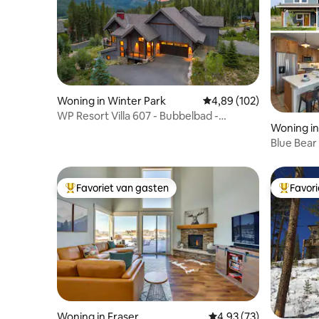
Woning in Winter Park
Gemiddelde beoordeling 
4,89 (102)
WP Resort Villa 607 - Bubbelbad -
Woning in
Stapelbedden - Prachtig uitzicht
Blue Bear
Favoriet van gasten
Favor
Topfavoriet van gasten
Topfavor
Woning in Fraser
Gemiddelde beoordeling
4,93 (73)