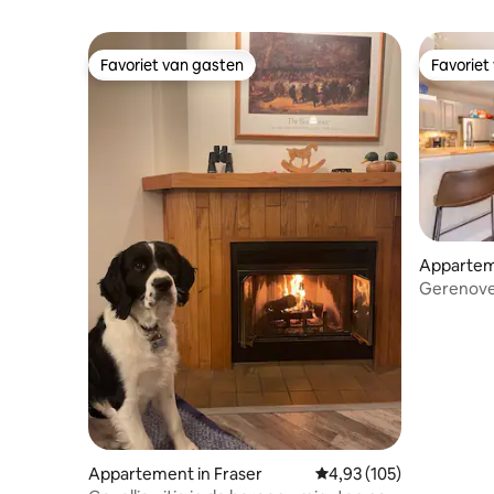
Favoriet van gasten
Favoriet
Favoriet van gasten
Favoriet
Apparteme
Gerenove
Paden, sh
Appartement in Fraser
Gemiddelde beoordeling 
4,93 (105)