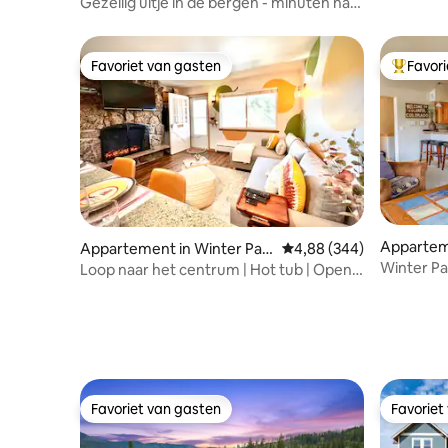
Gezellig uitje in de bergen - minuten naar
Winter Park
Favoriet van gasten
Favor
Favoriet van gasten
Topfavor
Apparteme
Appartement in Winter Par
Gemiddelde beoordeling 
4,88 (344)
k
Winter P
Loop naar het centrum | Hot tub | Open
mountain
haard | Rivier |
Favoriet van gasten
Favoriet
Favoriet van gasten
Favoriet