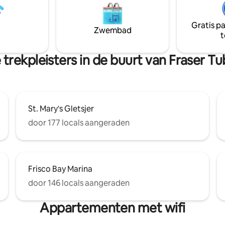
cruiserfietsen. Ontspan buiten 
te hebben genoten van een
grasrijke tuin met een overdek
dag in Colorado, kom je terug
veranda, terrasmeubilair en e
Gratis p
uime kamer voor een drankje op
Zwembad
hand geschilderde muurschilde
t
patio om na te denken over in
een uniek lokaal karakter toev
urant je wilt gaan eten.
trekpleisters in de buurt van Fraser Tub
St. Mary's Gletsjer
door 177 locals aangeraden
Frisco Bay Marina
door 146 locals aangeraden
Appartementen met wifi