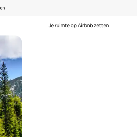
ven
Je ruimte op Airbnb zetten
ken of swipen.