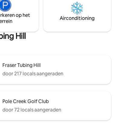
in een
op 0,4 mijl van de voordeur om toegang
te
te krijgen tot alles wat het National
en met de
Forest te bieden heeft (wandelen,
arkeren op het
Airconditioning
ring die
sneeuwschoenexcursies,
errein
oegt.
mountainbiken)
ing Hill
Fraser Tubing Hill
door 217 locals aangeraden
Pole Creek Golf Club
door 72 locals aangeraden