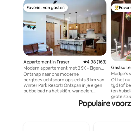
Favoriet van gasten
Favor
Favoriet van gasten
Topfavor
Appartement in Fraser
Gemiddelde beoordeling 
4,98 (163)
Gastsuite 
Modern appartement met 2 SK • Eigen
hottub • Dicht bij Winter Park
Ontsnap naar ons moderne
Of het nu
bergtoevluchtsoord op slechts 3 km van
tijd (of b
Winter Park Resort! Ontspan in je eigen
(en huisd
bubbelbad na het skiën, wandelen,
grote stu
fietsen, golfen of vissen. Op de route van
Populaire voorz
een doodl
de gratis pendeldienst, met plafonds van
een prac
3 meter hoog, een kingsize bed, een
gemakkeli
eigen terras, een goed gevulde keuken
zomeracti
en stijlvolle afwerkingen. Op enkele
op 45 min
minuten van restaurants, brouwerijen,
National 
winkels, concerten en festivals. Rustige