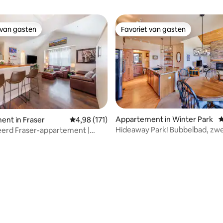
 van gasten
Favoriet van gasten
 van gasten
Favoriet van gasten
Appartement in Winter Park
G
nt in Fraser
Gemiddelde beoordeling van 4,98 uit 5, 171 r
4,98 (171)
Hideaway Park! Bubbelbad, z
erd Fraser-appartement |
fitnessruimte en gratis parker
uttle en wasmachine/droger
van 4,93 uit 5, 105 recensies