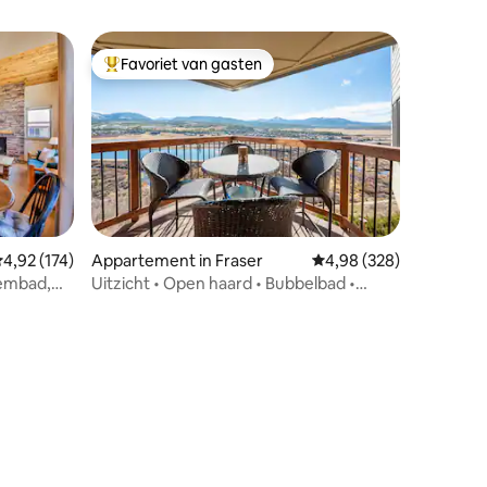
Favoriet van gasten
Topfavoriet van gasten
emiddelde beoordeling van 4,92 uit 5, 174 recensies
4,92 (174)
Appartement in Fraser
Gemiddelde beoordeling
4,98 (328)
ecensies
wembad,
Uitzicht • Open haard • Bubbelbad •
en
Sauna • Zwembad