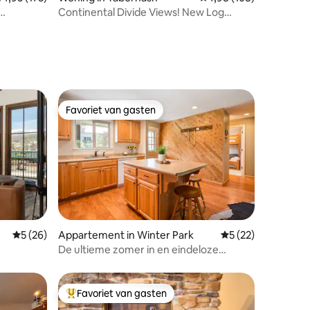
Continental Divide Views! New Log
ecensies
Home w/ Hot Tub!
Favoriet van gasten
Favoriet van gasten
ecensies
Gemiddelde beoordeling van 5 uit 5, 26 recensies
5 (26)
Appartement in Winter Park
Gemiddelde beoorde
5 (22)
De ultieme zomer in en eindeloze
ontdekking
Favoriet van gasten
Topfavoriet van gasten