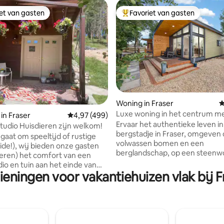
iet van gasten
Favoriet van gasten
iet van gasten
Topfavoriet van gasten
Woning in Fraser
G
van 4,98 uit 5, 163 recensies
Luxe woning in het centrum m
in Fraser
Gemiddelde beoordeling van 4,97 uit 5, 499 
4,97 (499)
privésauna en fietsen
Ervaar het authentieke leven i
Madge’s studio Huisdieren zijn welkom!
bergstadje in Fraser, omgeven
 gaat om speeltijd of rustige
volwassen bomen en een
eide!), wij bieden onze gasten
berglandschap, op een steenw
ieren) het comfort van een
afstand van restaurants, brouw
dio en tuin aan het einde van
koffiehuizen, boodschappen e
ieningen voor vakantiehuizen vlak bij Fr
opende straat. Je bevindt je in
naar Winter Park en Denver. Zorgvuldig
htige bergomgeving met
ingerichte woning met een ge
jke toegang tot al je favoriete
keuken en koffiestation. Ontsp
viteiten. Daarnaast liggen we
privésauna, kom samen bij de 
uten van het Rocky Mountain
of verken de stad met onze
Park en de meren van Grand