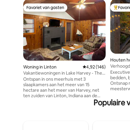
Favoriet van gasten
Favor
Favoriet van gasten
Topfavor
Houten hui
Verhoogd i
Woning in Linton
Gemiddelde beoordeling 
4,92 (146)
| 2 kings
Executive
Vakantiewoningen in Lake Harvey - The
bedden, 
Lake House
Ontspan in ons meerhuis met 3
Ontsnap n
slaapkamers aan het meer van 15
meesterwe
hectare aan het meer van Harvey, net
bosrijke 
ten zuiden van Linton, Indiana aan de
ontworpen
Populaire 
rand van het Goose Pond Fish & Wildlife-
actieve v
gebied en op enkele minuten van het
naar een l
Greene Sullivan State Forest. Perfect
een balan
voor je jacht/vissen/vogels kijken, of
en de nab
voor een rustige familievakantie. Ons
bestemmin
Lake House beschikt over drie