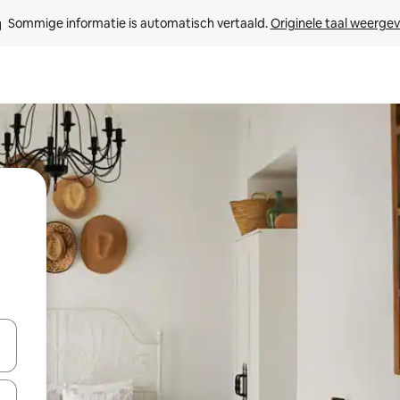
Sommige informatie is automatisch vertaald. 
Originele taal weerge
een keuze met je de pijltjestoetsen omhoog en omlaag, óf door te tik