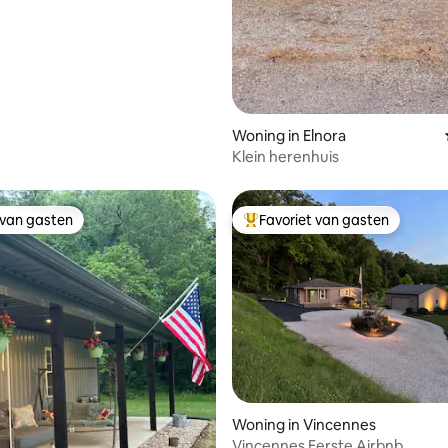
Woning in Elnora
Klein herenhuis
 van gasten
Favoriet van gasten
 van gasten
Topfavoriet van gasten
Woning in Vincennes
ing van 5 uit 5, 84 recensies
Vincennes Eerste Airbnb