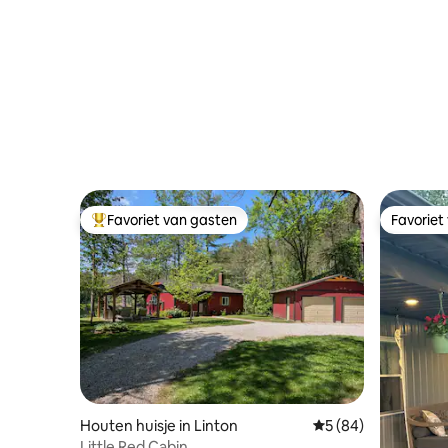
slaapbank 406-2
Favoriet van gasten
Favoriet
Topfavoriet van gasten
Favoriet
Houten huisje in Linton
Gemiddelde beoordel
5 (84)
Little Red Cabin