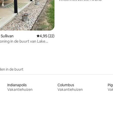
Sullivan
Gemiddelde beoordeling van 4,95 uit 5, 22 r
4,95 (22)
oning in de buurt van Lake
en in de buurt
Indianapolis
Columbus
Pig
Vakantiehuizen
Vakantiehuizen
Va