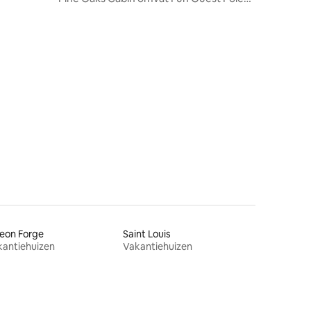
Barn.
ecensies
eon Forge
Saint Louis
kantiehuizen
Vakantiehuizen