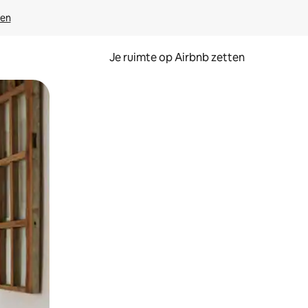
ven
Je ruimte op Airbnb zetten
ken of swipen.