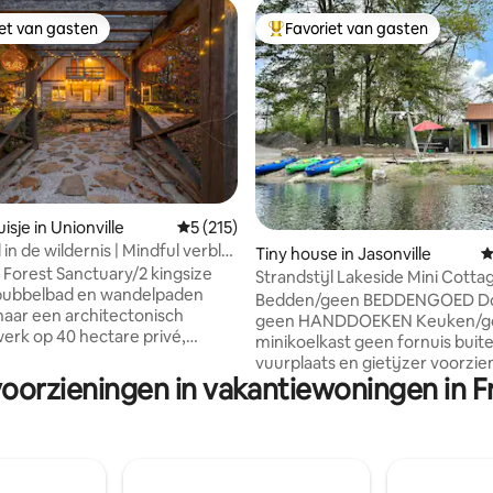
iet van gasten
Favoriet van gasten
iet van gasten
Topfavoriet van gasten
sje in Unionville
Gemiddelde beoordeling van 5 uit 5, 215 r
5 (215)
n de wildernis | Mindful verblijf
van 4,92 uit 5, 146 recensies
Tiny house in Jasonville
G
ize bedden
 Forest Sanctuary/2 kingsize
Strandstijl Lakeside Mini Cottag
bubbelbad en wandelpaden
Zone
Bedden/geen BEDDENGOED D
aar een architectonisch
geen HANDDOEKEN Keuken/g
rk op 40 hectare privé,
minikoelkast geen fornuis buiten
grond. Cabin Porch Paradise is
vuurplaats en gietijzer voorzien
 voor professionals, stellen en
voorzieningen in vakantiewoningen in Fr
bestek en kookgerei aanwezig.
olwassenen die op zoek zijn
die je mee moet nemen: bedd
uxe natuurlijke reset en biedt
kussens, handdoeken, vaatdoe
s tussen volledige afzondering
persoonlijke hygiëneartikelen.
ijheid van de beste
zorgen voor genoeg vuilniszak
gen in Zuid-Indiana. Of je nu
toiletpapier, afwasmiddel om j