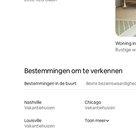
Woning in 
Rustige w
Sullivan
Bestemmingen om te verkennen
Bestemmingen in de buurt
Beste bezienswaardighed
Nashville
Chicago
Vakantiehuizen
Vakantiehuizen
Louisville
Toon meer
Vakantiehuizen