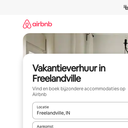
Ga
direct
naar
inhoud
Vakantieverhuur in
Freelandville
Vind en boek bijzondere accommodaties op
Airbnb
Locatie
Wanneer er suggesties beschikbaar zijn, maak je 
Aankomst