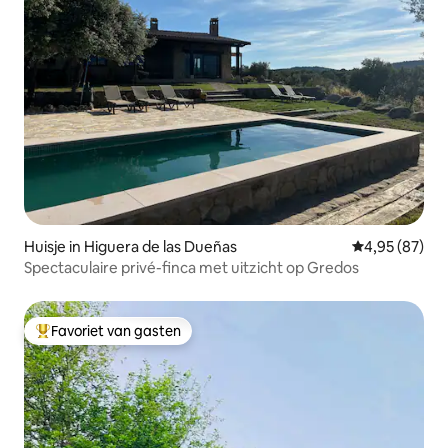
Huisje in Higuera de las Dueñas
Gemiddelde be
4,95 (87)
Spectaculaire privé-finca met uitzicht op Gredos
Favoriet van gasten
Topfavoriet van gasten