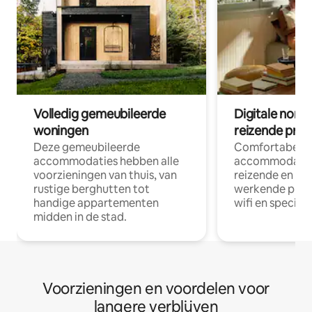
Volledig gemeubileerde
Digitale nom
woningen
reizende prof
Deze gemeubileerde
Comfortabele
accommodaties hebben alle
accommodatie
voorzieningen van thuis, van
reizende en op
rustige berghutten tot
werkende profe
handige appartementen
wifi en special
midden in de stad.
Voorzieningen en voordelen voor
langere verblijven