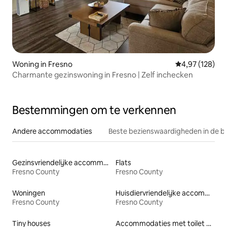
Woning in Fresno
Gemiddelde beo
4,97 (128)
Charmante gezinswoning in Fresno | Zelf inchecken
Bestemmingen om te verkennen
Andere accommodaties
Beste bezienswaardigheden in de b
Gezinsvriendelijke accommodaties
Flats
Fresno County
Fresno County
Woningen
Huisdiervriendelijke accommodaties
Fresno County
Fresno County
Tiny houses
Accommodaties met toilet op toegankelijke hoogte