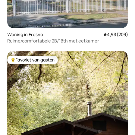
Woning in Fresno
Gemiddelde beo
4,93 (209)
Ruime/comfortabele 2B/1Bth met eetkamer
Favoriet van gasten
Topfavoriet van gasten