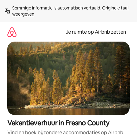
Ga
Sommige informatie is automatisch vertaald. 
Originele taal 
direct
weergeven
naar
inhoud
Je ruimte op Airbnb zetten
Vakantieverhuur in Fresno County
Vind en boek bijzondere accommodaties op Airbnb