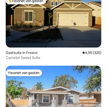
Favoriet van gasten
Topfavoriet van gasten
Gastsuite in Fresno
Gemiddelde beo
4,95 (320)
Camelot Sweet Suite
Favoriet van gasten
Favoriet van gasten