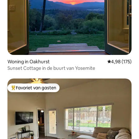
Woning in Oakhurst
Gemiddelde beo
4,98 (175)
Sunset Cottage in de buurt van Yosemite
Favoriet van gasten
Topfavoriet van gasten