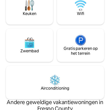
rivier stroomt door het terrein en biedt
andere een queens
mogelijkheden voor natuurlijke koude
badkamer, een ki
dompels, zwemmen en rustige nachten
magnetron, een kl
Keuken
Wifi
onder de heldere sterren van de Sierra.
koffiezetapparaat
GEEN GASTEN ONDER DE 18 JAAR
zijn ook inbegrep
TOEGESTAAN
Gratis parkeren op
Zwembad
het terrein
Airconditioning
Andere geweldige vakantiewoningen in
Fresno County