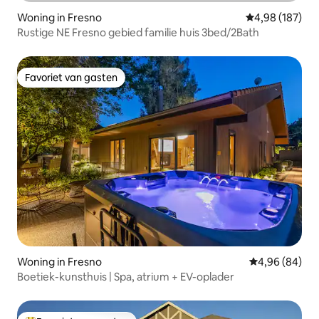
Woning in Fresno
Gemiddelde beo
4,98 (187)
Rustige NE Fresno gebied familie huis 3bed/2Bath
Favoriet van gasten
Favoriet van gasten
Woning in Fresno
Gemiddelde be
4,96 (84)
Boetiek-kunsthuis | Spa, atrium + EV-oplader