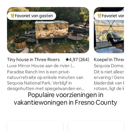
Favoriet van gasten
Favoriet van g
Topfavoriet van gasten
Topfavoriet van 
Tiny house in Three Rivers
Gemiddelde beoordeling van 4,97
4,97 (264)
Koepel in Three Ri
Luxe Mirror House aan de rivier |
Sequoia Dome, 10
Bubbelbad (Stellar)
ingang van het pa
Paradise Ranch Inn is een privé-
Dit is niet alleen e
natuurretraite op enkele minuten van
ervaring ! Genest
Sequoia National Park. Verblijf in
bladerdak van bo
designhutten met spiegelwanden en
rotsen, ligt de ko
Populaire voorzieningen in
een eigen bubbelbad of in luxe
terras met een 
glampingtenten, verspreid over een
uitzicht. De Dome
vakantiewoningen in Fresno County
schilderachtig landschap aan de rivier.
panoramisch raam
Geniet van vuurplaatsen, een sauna,
uitzicht. Gelegen op een privéterrein
buiten koken met pizzaovens en
van 3 hectare in 
barbecues, bospaden en zuivere
Rivers, Californië,
berglucht. Een anderhalve kilometer
ideale locatie. Kenmerken zijn onder