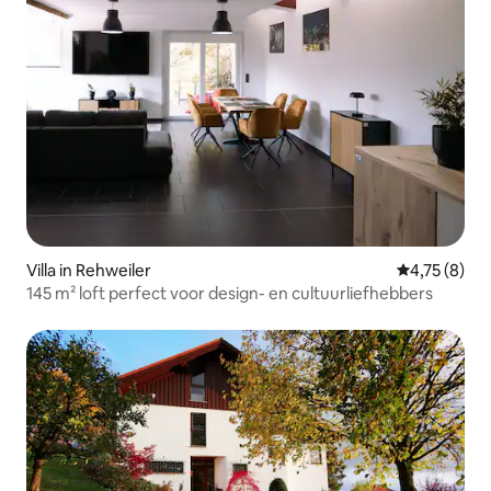
Villa in Rehweiler
Gemiddelde b
4,75 (8)
145 m² loft perfect voor design- en cultuurliefhebbers