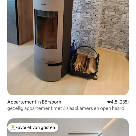
Appartement in Börsborn
Gemiddelde be
4,8 (235)
gezellig appartement met 3 slaapkamers en open haard
Favoriet van gasten
Topfavoriet van gasten