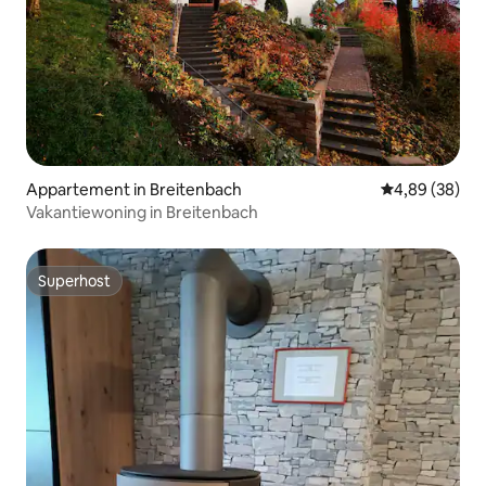
Appartement in Breitenbach
Gemiddelde be
4,89 (38)
Vakantiewoning in Breitenbach
Superhost
Superhost