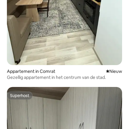
Appartement in Comrat
Nieuwe ac
Nieuw
Gezellig appartement in het centrum van de stad.
Superhost
Superhost