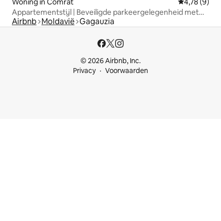
Woning in Comrat
Gemiddelde b
4,78 (9)
Appartementstijl | Beveiligde parkeergelegenheid met
Airbnb
Moldavië
Gagauzia
omheining en wifi
© 2026 Airbnb, Inc.
Privacy
Voorwaarden