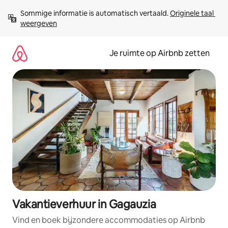
Ga
Sommige informatie is automatisch vertaald. 
Originele taal 
direct
weergeven
naar
inhoud
Je ruimte op Airbnb zetten
Vakantieverhuur in Gagauzia
Vind en boek bijzondere accommodaties op Airbnb