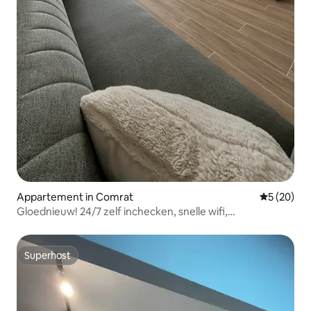
Appartement in Comrat
Gemiddelde
5 (20)
Gloednieuw! 24/7 zelf inchecken, snelle wifi,
airconditioning
Superhost
Superhost