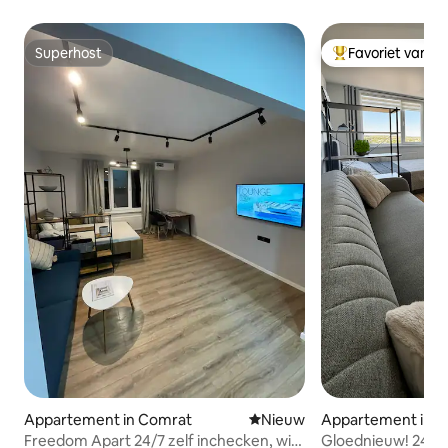
Superhost
Favoriet van g
Superhost
Topfavoriet van 
Appartement in Comrat
Nieuwe accommodatie
Nieuw
Appartement in 
Freedom Apart 24/7 zelf inchecken, wifi,
Gloednieuw! 24/7 z