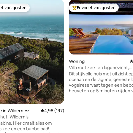
iet van gasten
Favoriet van gasten
iet van gasten
Topfavoriet van gasten
Woning
G
 van 4,9 uit 5, 257 recensies
Villa met zee- en lagunezicht,
fitnessruimte en verwarmd z
Dit stijlvolle huis met uitzicht o
oceaan en de lagune, genesteld
vogelreservaat tegen een beb
heuvel en op 5 minuten rijden 
ongerepte stranden en het ce
Wilderness, biedt dit stijlvolle 
eigen kookgelegenheid ruime 
e in Wilderness
Gemiddelde beoordeling van 4,98 uit 5, 197 r
4,98 (197)
eetruimtes, een terras met ee
hut, Wildernis
verwarmd zwembad, 3 slaapk
raait alles om
eigen badkamers en eigen terr
op zee en een bubbelbad!
met uitzicht op de zee en het b