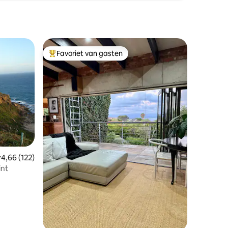
Favoriet van gasten
Topfavoriet van gasten
emiddelde beoordeling van 4,66 uit 5, 122 recensies
4,66 (122)
int