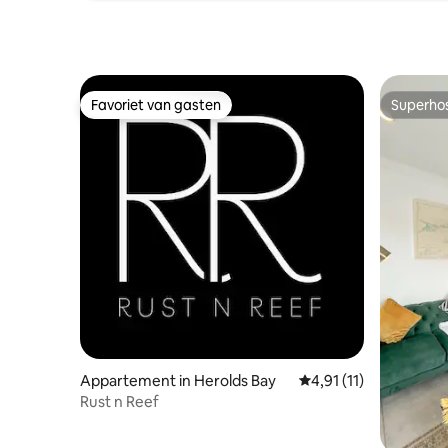
Favoriet van gasten
Superho
Favoriet van gasten
Superho
Appartement in Herolds Bay
Gemiddelde beoordelin
4,91 (11)
Rust n Reef