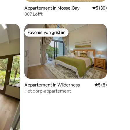
ecensies
Appartement in Mossel Bay
Gemiddelde beoorde
5 (30)
007 Lofft
Favoriet van gasten
Favoriet van gasten
Appartement in Wilderness
Gemiddelde beoord
5 (8)
Het dorp-appartement