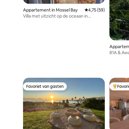
Appartement in Mossel Bay
Gemiddelde beoordelin
4,75 (59)
Villa met uitzicht op de oceaan in
Pinnacle Point Golf Estate
Appartem
81A & Awa
Favoriet van gasten
Favor
Favoriet van gasten
Topfavor