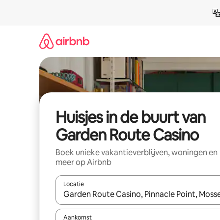
Ga
direct
naar
inhoud
Huisjes in de buurt van
Garden Route Casino
Boek unieke vakantieverblijven, woningen en
meer op Airbnb
Locatie
Wanneer er suggesties beschikbaar zijn, maak je 
Aankomst