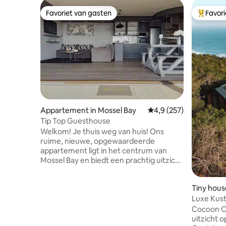
Favoriet van gasten
Favor
Favoriet van gasten
Topfavor
Appartement in Mossel Bay
Gemiddelde beoordeling
4,9 (257)
Tip Top Guesthouse
Welkom! Je thuis weg van huis! Ons
ruime, nieuwe, opgewaardeerde
appartement ligt in het centrum van
Mossel Bay en biedt een prachtig uitzicht
op zee en de bergen, perfect voor
gezinnen van vier (2 volwassenen, 2
Tiny hous
kinderen). Geniet van een grote
Luxe Kust
slaapkamer (queensize bed), gezellige
woonkamer met comfortabele
Cocoon Cabins. Hier d
slaapbank voor twee personen en
uitzicht 