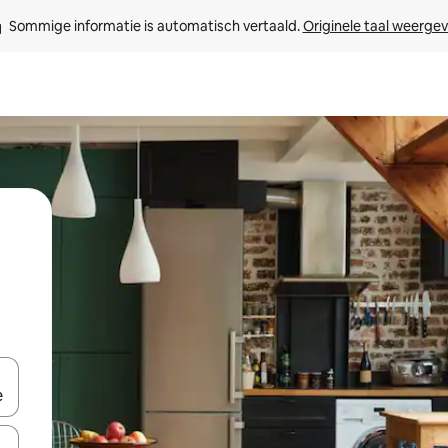
Sommige informatie is automatisch vertaald. 
Originele taal weerge
een keuze met je de pijltjestoetsen omhoog en omlaag, óf door te tik