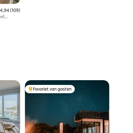
emiddelde beoordeling van 4,94 uit 5, 109 recensies
4,94 (109)
ecensies
Favoriet van gasten
Topfavoriet van gasten