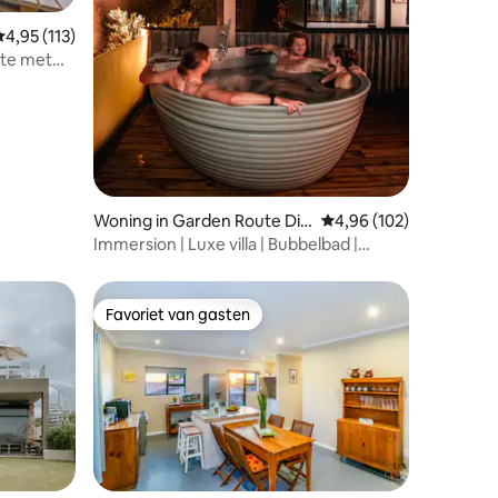
ecensies
emiddelde beoordeling van 4,95 uit 5, 113 recensies
4,95 (113)
ute met
Woning in Garden Route Dis
Gemiddelde beoordeling
4,96 (102)
trict Municipality
Immersion | Luxe villa | Bubbelbad |
Uitzicht op de oceaan
Favoriet van gasten
Favoriet van gasten