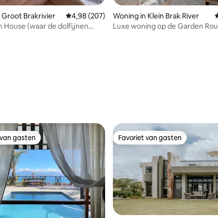
 Groot Brakrivier
Gemiddelde beoordeling van 4,98 uit 5, 207 r
4,98 (207)
Woning in Klein Brak River
G
 House (waar de dolfijnen
Luxe woning op de Garden Ro
ling van 5 uit 5, 14 recensies
zonne-energie
 van gasten
Favoriet van gasten
 van gasten
Favoriet van gasten