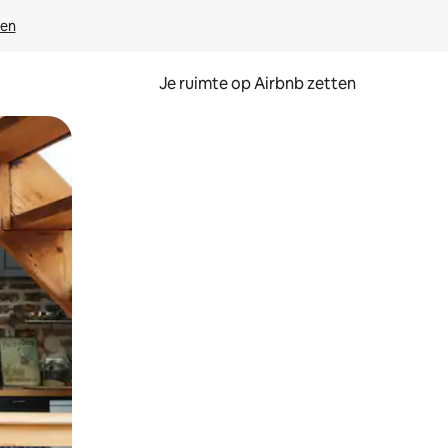
ven
Je ruimte op Airbnb zetten
ken of swipen.