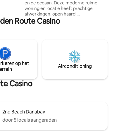
en de oceaan. Deze moderne ruime
woning en locatie heeft prachtige
uur, Weber
afwerkingen, open haard,
e DSTV,
arden Route Casino
houtgestookte hot tub, groot terras,
zipline, vuurplaats, grote tuin,
buitendouche en kinderschommels om
het perfecte vakantiegevoel te creëren!
Onder het hoofdhuis bevindt zich een
volledig uitgeruste cottage met open
indeling voor vier personen. Geopend
voor vijf of meer van je gasten. Niet aan
arkeren op het
iemand anders verhuurd tijdens je
Airconditioning
errein
verblijf. Santos strand 15 minuten lopen
Evenementen + catering op aanvraag.
ute Casino
2nd Beach Danabay
door 5 locals aangeraden