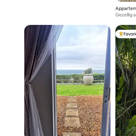
Appartem
Gezellig
slaapkame
fitnessru
Favor
Topfavor