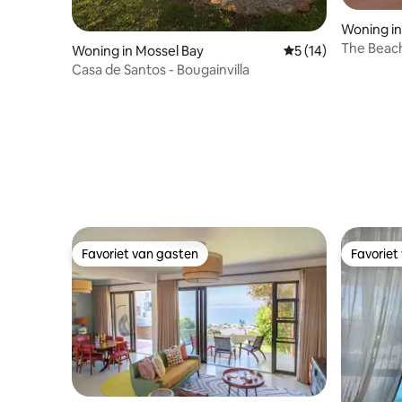
Woning in
The Beach
Woning in Mossel Bay
Gemiddelde beoorde
5 (14)
spelen)
Casa de Santos - Bougainvilla
Favoriet van gasten
Favoriet
Favoriet van gasten
Favoriet