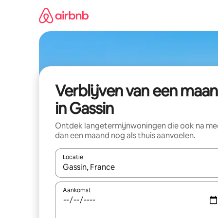
Ga
direct
naar
inhoud
Verblijven van een maa
in Gassin
Ontdek langetermijnwoningen die ook na me
dan een maand nog als thuis aanvoelen.
Locatie
Wanneer er suggesties beschikbaar zijn, maak je 
Aankomst