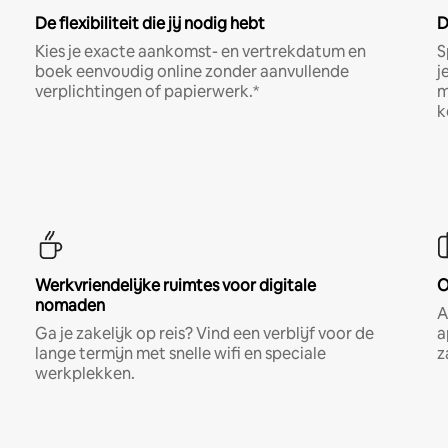
De flexibiliteit die jij nodig hebt
D
Kies je exacte aankomst- en vertrekdatum en
S
boek eenvoudig online zonder aanvullende
j
verplichtingen of papierwerk.*
m
k
Werkvriendelijke ruimtes voor digitale
O
nomaden
A
Ga je zakelijk op reis? Vind een verblijf voor de
a
lange termijn met snelle wifi en speciale
z
werkplekken.