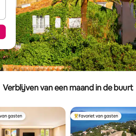
Verblijven van een maand in de buurt
 van gasten
Favoriet van gasten
 van gasten
Topfavoriet van gasten