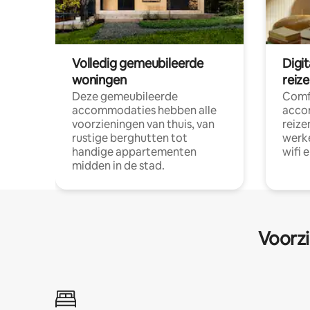
Volledig gemeubileerde
Digi
woningen
reiz
Deze gemeubileerde
Comf
accommodaties hebben alle
acco
voorzieningen van thuis, van
reize
rustige berghutten tot
werke
handige appartementen
wifi 
midden in de stad.
Voorzi