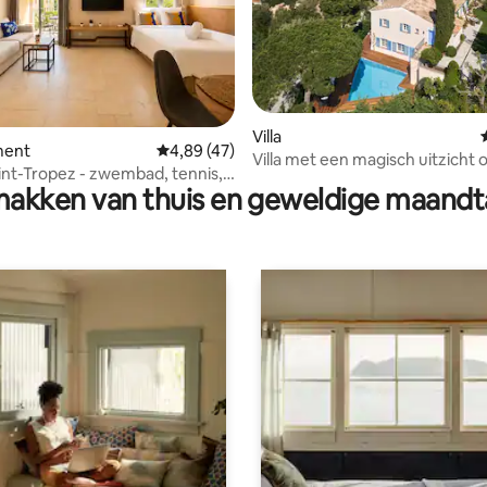
van 4,94 uit 5, 329 recensies
Villa
ment
Gemiddelde beoordeling van 4,89 uit 5, 47 
4,89 (47)
Villa met een magisch uitzicht 
int-Tropez - zwembad, tennis,
van Saint Tropez
akken van thuis en geweldige maandt
aats