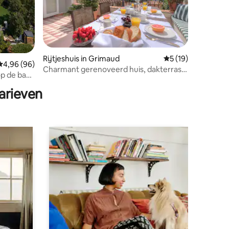
Rijtjeshuis in Grimaud
Gemiddelde beoorde
5 (19)
Gemiddelde beoordeling van 4,96 uit 5, 96 recensies
4,96 (96)
Charmant gerenoveerd huis, dakterras
recensies
op de baai
met uitzicht
arieven