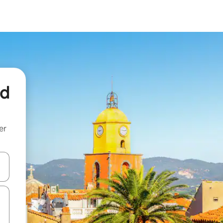
nd
er
een keuze met je de pijltjestoetsen omhoog en omlaag, óf door te tik