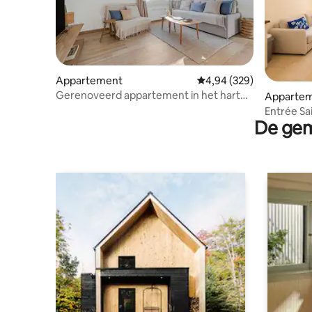
Appartement
Gemiddelde beoordeling 
4,94 (329)
Gerenoveerd appartement in het hart
Apparte
van het dorp
Entrée Sa
De gem
parkeerpl