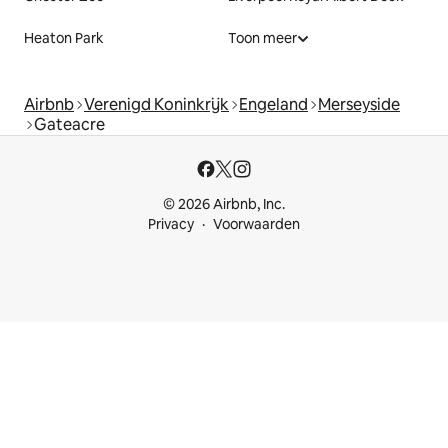
Heaton Park
Toon meer
Airbnb
Verenigd Koninkrijk
Engeland
Merseyside
Gateacre
© 2026 Airbnb, Inc.
Privacy
Voorwaarden