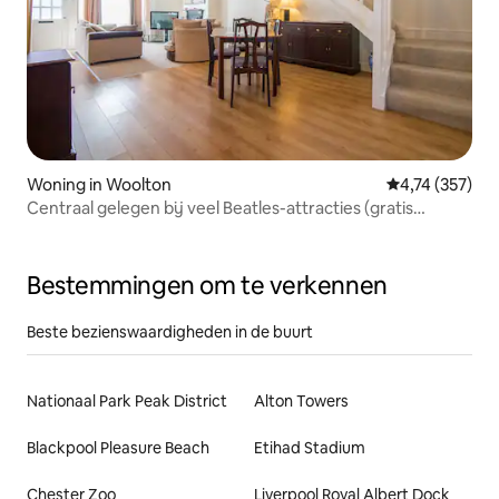
Woning in Woolton
Gemiddelde beo
4,74 (357)
Centraal gelegen bij veel Beatles-attracties (gratis
parkeren)
Bestemmingen om te verkennen
Beste bezienswaardigheden in de buurt
Nationaal Park Peak District
Alton Towers
Blackpool Pleasure Beach
Etihad Stadium
Chester Zoo
Liverpool Royal Albert Dock