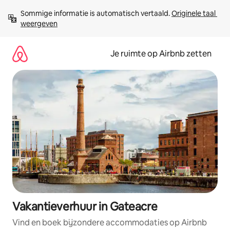
Ga
Sommige informatie is automatisch vertaald. 
Originele taal 
direct
weergeven
naar
inhoud
Je ruimte op Airbnb zetten
Vakantieverhuur in Gateacre
Vind en boek bijzondere accommodaties op Airbnb