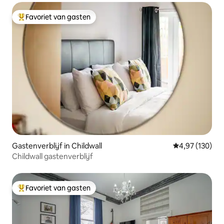
Favoriet van gasten
Topfavoriet van gasten
Gastenverblijf in Childwall
Gemiddelde beo
4,97 (130)
Childwall gastenverblijf
Favoriet van gasten
Topfavoriet van gasten