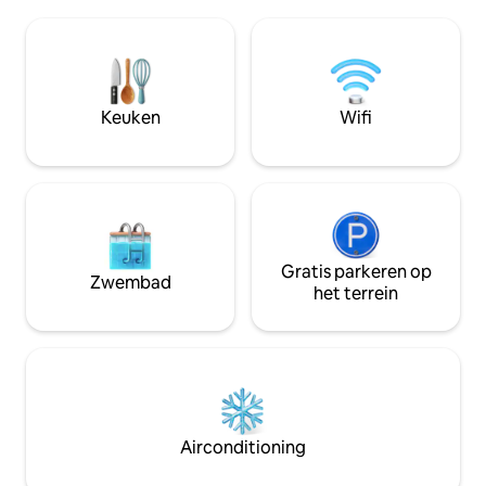
mooie boswandelin
verbouwde schuur ligt achter de smidse
Woolton doordrenk
en heeft een eigen ingang, beveiligde
nostalgie, 600 me
parkeergelegenheid en een prachtige
Strawberry Fields
privé-hottub. De schuur heeft twee
van het huis waar
slaapkamers en twee badkamers en
opgroeide, is The 
Keuken
Wifi
suite. Luxe details overal.
locatie om te ont
genoeg bij plezier 
Gratis parkeren op
Zwembad
het terrein
Airconditioning