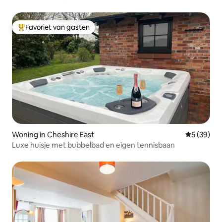
slaapkamer
Favoriet van gasten
Topfavoriet van gasten
Woning in Cheshire East
Gemiddelde
5 (39)
Luxe huisje met bubbelbad en eigen tennisbaan