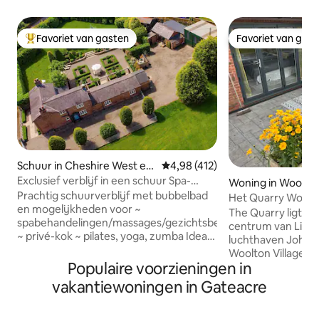
Favoriet van gasten
Favoriet van gas
Topfavoriet van gasten
Favoriet van gas
Schuur in Cheshire West en
Gemiddelde beoordeling van 4,98
4,98 (412)
Chester
Exclusief verblijf in een schuur Spa-
Woning in Woolto
behandelingen en chef-kok ter plaatse
Prachtig schuurverblijf met bubbelbad
Het Quarry Woolto
en mogelijkheden voor ~
The Quarry ligt op 
spabehandelingen/massages/gezichtsbehandelingen
centrum van Liverp
~ privé-kok ~ pilates, yoga, zumba Ideaal
luchthaven John L
voor stellen, gezinnen/groepen op het
Woolton Village, 
terrein van het historische Oulton
Populaire voorzieningen in
plek om te wonen
Smithy. Dicht bij het racecircuit Oulton
door de FT 2025. W
vakantiewoningen in Gateacre
Park in het prachtige platteland van
beschikt over vel
Cheshire. Prachtige boswandelingen en
restaurants en he
pubs op het platteland in de buurt. De