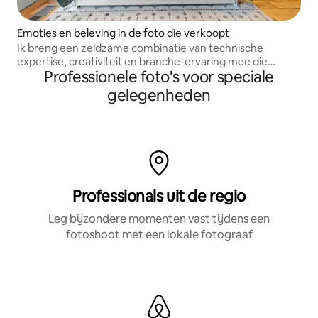
Emoties en beleving in de foto die verkoopt
Ik breng een zeldzame combinatie van technische
expertise, creativiteit en branche-ervaring mee die
Professionele foto's voor speciale
vastgoedadvertenties helpt opvallen en kijkers omzet in
boekingen.
gelegenheden
Professionals uit de regio
Leg bijzondere momenten vast tijdens een
fotoshoot met een lokale fotograaf