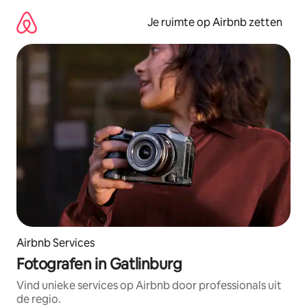
Ga
direct
Je ruimte op Airbnb zetten
naar
inhoud
Airbnb Services
Fotografen in Gatlinburg
Vind unieke services op Airbnb door professionals uit
de regio.