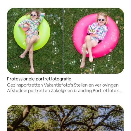
achtergrond voor je familie, stellen of seniorensessie.
Professionele portretfotografie
Gezinsportretten Vakantiefoto's Stellen en verlovingen
Afstudeerportretten Zakelijk en branding Portretfoto's
Boudoir (privéstudio)