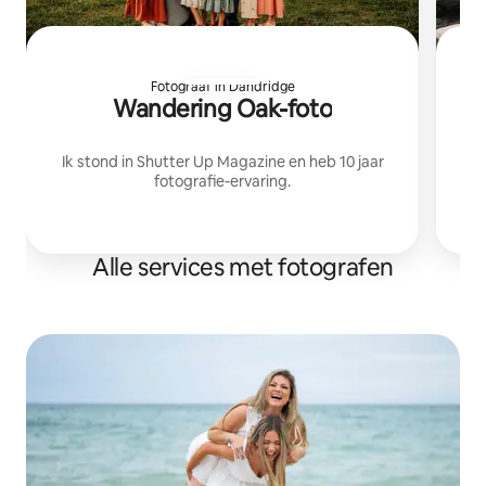
Fotograaf in Dandridge
Wandering Oak-foto
P
Ik stond in Shutter Up Magazine en heb 10 jaar
Le
fotografie-ervaring.
Dus
mo
Alle services met fotografen