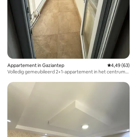
Appartement in Gaziantep
Gemiddelde be
4,49 (63)
Volledig gemeubileerd 2+1-appartement in het centrum
van Gaziantep Bazaar