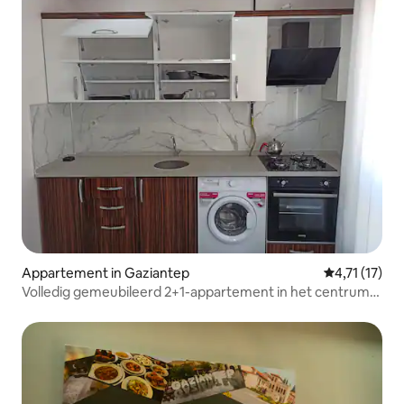
Appartement in Gaziantep
Gemiddelde b
4,71 (17)
Volledig gemeubileerd 2+1-appartement in het centrum
van Gaziantep Bazaar