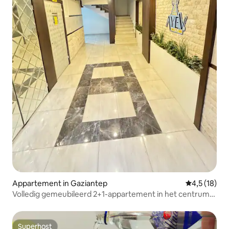
Appartement in Gaziantep
Gemiddelde b
4,5 (18)
Volledig gemeubileerd 2+1-appartement in het centrum
van Gaziantep Bazaar
Superhost