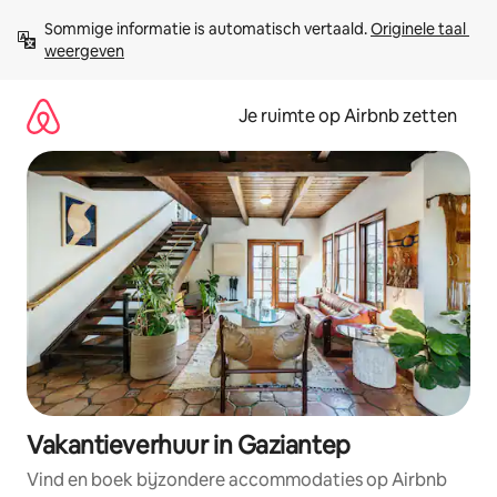
Ga
Sommige informatie is automatisch vertaald. 
Originele taal 
direct
weergeven
naar
inhoud
Je ruimte op Airbnb zetten
Vakantieverhuur in Gaziantep
Vind en boek bijzondere accommodaties op Airbnb