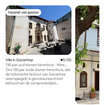
Favoriet van gasten
Favoriet van gasten
Villa in Gaziantep
Gemiddelde beoordeling van 
5 (10)
130 jaar oud stenen herenhuis - Mine
Guest House
Ons 130 jaar oude stenen herenhuis, dat
de historische textuur van Gaziantep
weerspiegelt, is gerestaureerd met
behoud van de oorspronkelijke
architectuur. Mine Guest House, met 5
slaapkamers, 5 badkamers en een
capaciteit van 14 personen, is ideaal voor
gezinnen en vriendengroepen. Je hebt