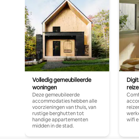
Volledig gemeubileerde
Digi
woningen
reiz
Deze gemeubileerde
Comf
accommodaties hebben alle
acco
voorzieningen van thuis, van
reize
rustige berghutten tot
werke
handige appartementen
wifi 
midden in de stad.