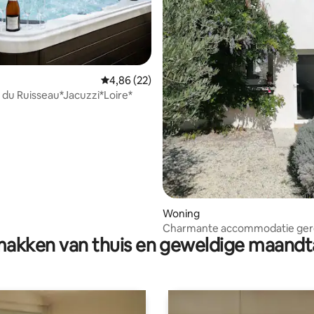
Gemiddelde beoordeling van 4,86 uit 5, 22 r
4,86 (22)
 du Ruisseau*Jacuzzi*Loire*
 van 4,96 uit 5, 25 recensies
Woning
Charmante accommodatie ge
akken van thuis en geweldige maandt
in 2025