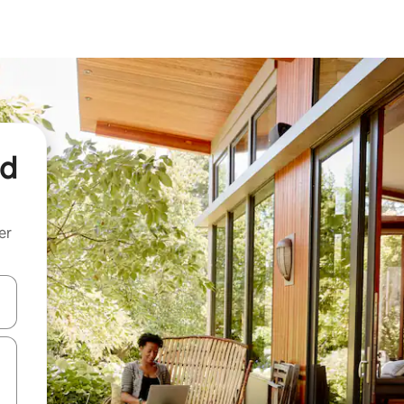
nd
er
een keuze met je de pijltjestoetsen omhoog en omlaag, óf door te tik