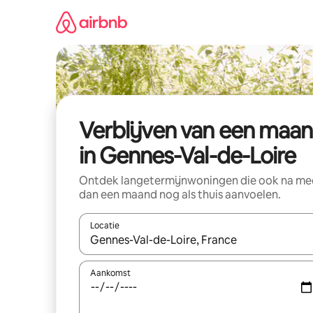
Ga
direct
naar
inhoud
Verblijven van een maa
in Gennes-Val-de-Loire
Ontdek langetermijnwoningen die ook na me
dan een maand nog als thuis aanvoelen.
Locatie
Wanneer er suggesties beschikbaar zijn, maak je 
Aankomst