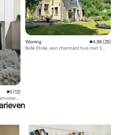
ecensies
Woning
Gemiddelde beoordelin
4,96 (25)
Belle Étoile, een charmant huis met 3
sterren
Gemiddelde beoordeling van 5 uit 5, 12 recensies
5 (12)
renoveerd
arieven