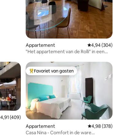
ecensies
Appartement
Gemiddelde beoordeling
4,94 (304)
"Het appartement van de Rolli" in een
Luxury Palace
Favoriet van gasten
Topfavoriet van gasten
ecensies
emiddelde beoordeling van 4,91 uit 5, 409 recensies
4,91 (409)
Appartement
Gemiddelde beoordeling
4,98 (378)
Casa Nina - Comfort in de ware