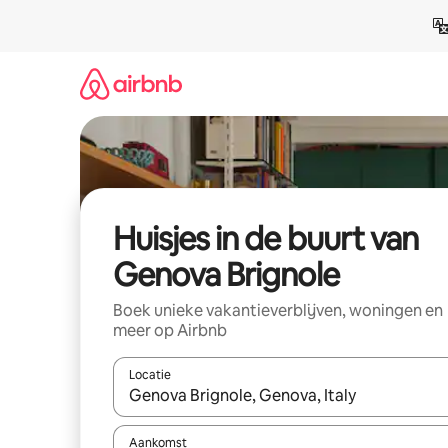
Ga
direct
naar
inhoud
Huisjes in de buurt van
Genova Brignole
Boek unieke vakantieverblijven, woningen en
meer op Airbnb
Locatie
Wanneer er suggesties beschikbaar zijn, maak je 
Aankomst