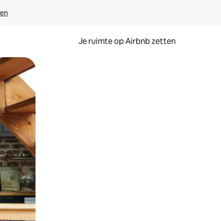
ven
Je ruimte op Airbnb zetten
ken of swipen.