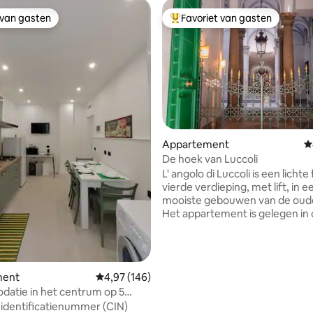
 van gasten
Favoriet van gasten
 van gasten
Topfavoriet van gasten
 van 4,97 uit 5, 119 recensies
Appartement
G
De hoek van Luccoli
L' angolo di Luccoli is een lichte
vierde verdieping, met lift, in 
mooiste gebouwen van de oude
Het appartement is gelegen in
elegante en rustige omgeving 
stadscentrum op steenworp af
het theater Carlo Felice en alle
belangrijke toeristische
ment
Gemiddelde beoordeling van 4,97 uit 5, 146 r
4,97 (146)
bezienswaardigheden, handig 
atie in het centrum op 5
diensten en openbaar vervoer.
an St.Brignole en de metro
 identificatienummer (CIN)
appartement bestaat uit een