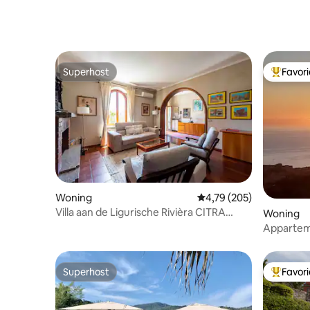
Superhost
Favor
Superhost
Topfavor
Woning
Gemiddelde beoordeling 
4,79 (205)
Villa aan de Ligurische Rivièra CITRA
Woning
010046-LT-0534
Appartem
Dal Moro 
Superhost
Favor
Superhost
Topfavor