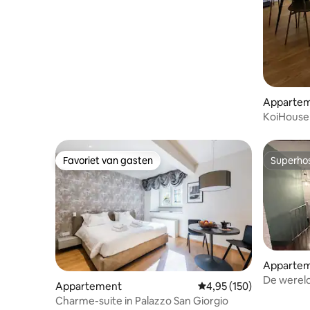
Apparte
KoiHouse 
Favoriet van gasten
Superho
Favoriet van gasten
Superho
Apparte
De wereld
Appartement
Gemiddelde beoordeling 
4,95 (150)
Charme-suite in Palazzo San Giorgio