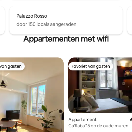
Palazzo Rosso
door 150 locals aangeraden
Appartementen met wifi
 van gasten
Favoriet van gasten
 van gasten
Favoriet van gasten
 van 4,91 uit 5, 241 recensies
Appartement
G
Ca'Raba'15 op de oude muren