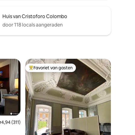
Huis van Cristoforo Colombo
door 118 locals aangeraden
Favoriet van gasten
Topfavoriet van gasten
emiddelde beoordeling van 4,94 uit 5, 311 recensies
4,94 (311)