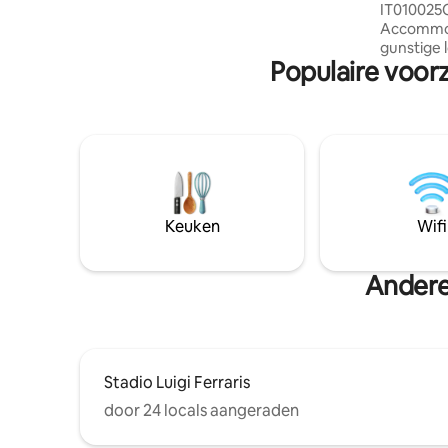
IT010025
de belangrijkste toeristische attracties.
Accommod
gunstige 
Populaire voorz
richtinge
het aqua
Galata, Pi
karakteri
waterkant
Levante e
treinstati
metro. He
10 minute
Keuken
Wifi
ligt het s
minuten l
Andere 
Stadio Luigi Ferraris
door 24 locals aangeraden