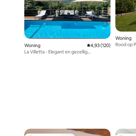
Woning
Rood op P
Woning
Gemiddelde beoordeling 
4,93 (120)
La Villetta - Elegant en gezellig
appartement