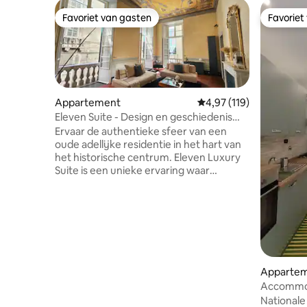
Favoriet van gasten
Favoriet
Favoriet van gasten
Favoriet
Appartement
Gemiddelde beoordeling
4,97 (119)
Eleven Suite - Design en geschiedenis
Historisch centrum
Ervaar de authentieke sfeer van een
oude adellijke residentie in het hart van
het historische centrum. Eleven Luxury
Suite is een unieke ervaring waar
geschiedenis en design perfect mengen,
een combinatie van de charme van
historische architectuur met alle
moderne gemakken. Ideaal voor
gezinnen, professionals, koppels die op
zoek zijn naar romantiek en
vriendengroepen die graag de stad
Apparte
willen ontdekken. Het appartement is
Accommod
gelegen in een 16e-eeuws gebouw, op
minuten v
Nationale
een paar stappen van het Aquarium en