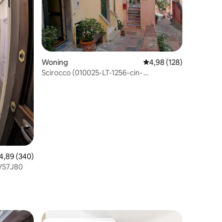
ecensies
Woning
Gemiddelde beoordeling
4,98 (128)
Scirocco (010025-LT-1256-cin-
it010025C2AY7B3LNW)
emiddelde beoordeling van 4,89 uit 5, 340 recensies
4,89 (340)
VS7J80