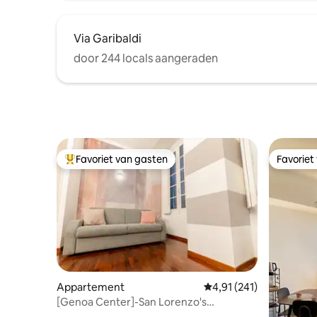
Via Garibaldi
door 244 locals aangeraden
Favoriet van gasten
Favoriet
Topfavoriet van gasten
Favoriet
Appartement
Gemiddelde beoordeling
4,91 (241)
[Genoa Center]-San Lorenzo's
Cathedral-appartement