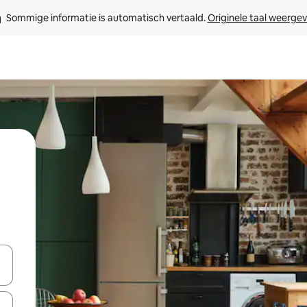
Sommige informatie is automatisch vertaald. 
Originele taal weerge
een keuze met je de pijltjestoetsen omhoog en omlaag, óf door te tik