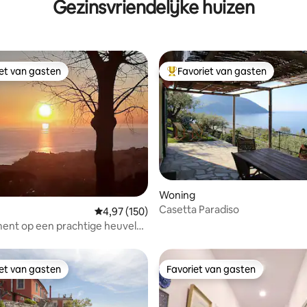
Gezinsvriendelijke huizen
iet van gasten
Favoriet van gasten
iet van gasten
Topfavoriet van gasten
Woning
van 4,79 uit 5, 205 recensies
Casetta Paradiso
Gemiddelde beoordeling van 4,97 uit 5, 150 r
4,97 (150)
ent op een prachtige heuvel
44
iet van gasten
Favoriet van gasten
iet van gasten
Favoriet van gasten