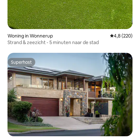
Woning in Wonnerup
Gemiddelde be
4,8 (220)
Strand & zeezicht - 5 minuten naar de stad
Superhost
Superhost