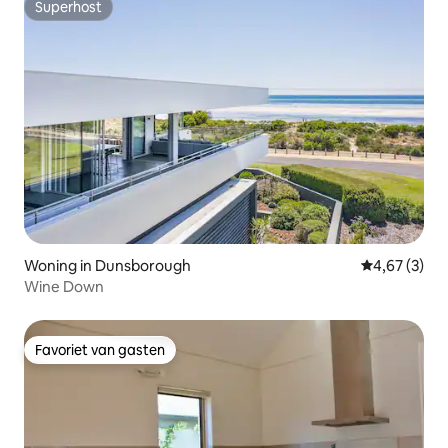
Superhost
Superhost
Woning in Dunsborough
Gemiddelde b
4,67 (3)
Wine Down
Favoriet van gasten
Favoriet van gasten