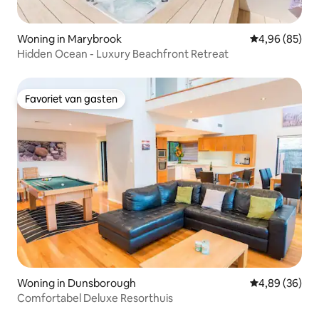
Woning in Marybrook
Gemiddelde be
4,96 (85)
Hidden Ocean - Luxury Beachfront Retreat
Favoriet van gasten
Favoriet van gasten
Woning in Dunsborough
Gemiddelde be
4,89 (36)
Comfortabel Deluxe Resorthuis