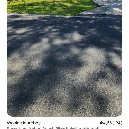
Woning in Abbey
Gemiddelde beo
4,65 (124)
Busselton-Abbey Beach Bliss: huisdiervriendelijk