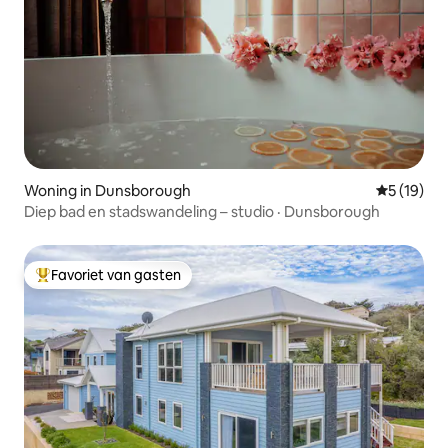
Woning in Dunsborough
Gemiddelde
5 (19)
Diep bad en stadswandeling – studio · Dunsborough
Favoriet van gasten
Topfavoriet van gasten