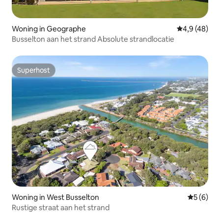
Woning in Geographe
Gemiddelde b
4,9 (48)
Busselton aan het strand Absolute strandlocatie
Superhost
Superhost
Woning in West Busselton
Gemiddeld
5 (6)
Rustige straat aan het strand