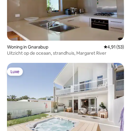
Woning in Gnarabup
Gemiddelde be
4,91 (53)
Uitzicht op de oceaan, strandhuis, Margaret River
Luxe
Luxe