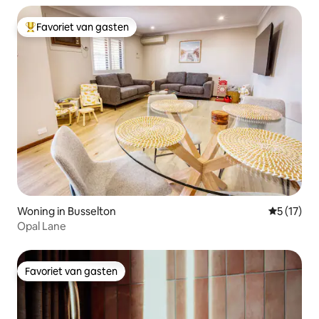
Favoriet van gasten
Topfavoriet van gasten
Woning in Busselton
Gemiddelde
5 (17)
Opal Lane
Favoriet van gasten
Favoriet van gasten