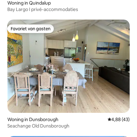
Woning in Quindalup
Bay Largo I privé-accommodaties
Favoriet van gasten
Favoriet van gasten
Woning in Dunsborough
Gemiddelde be
4,88 (43)
Seachange Old Dunsborough