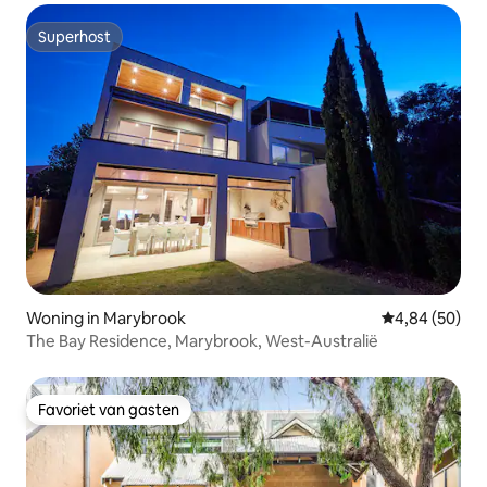
Superhost
Superhost
Woning in Marybrook
Gemiddelde be
4,84 (50)
The Bay Residence, Marybrook, West-Australië
Favoriet van gasten
Favoriet van gasten