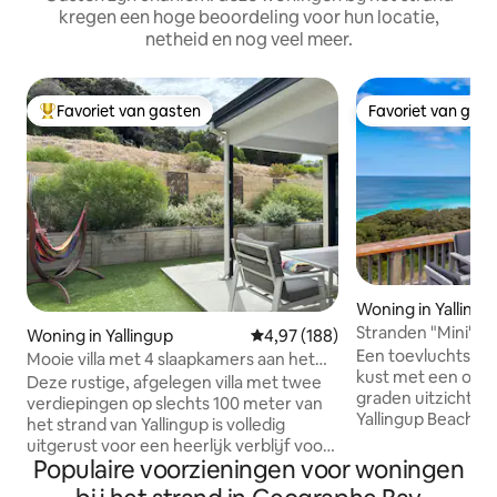
kregen een hoge beoordeling voor hun locatie,
netheid en nog veel meer.
Favoriet van gasten
Favoriet van gas
Topfavoriet van gasten
Favoriet van gas
Woning in Yallingu
Stranden "Mini" - Y
Woning in Yallingup
Gemiddelde beoordeling van 4,97
4,97 (188)
Een toevluchtsoor
Mooie villa met 4 slaapkamers aan het
kust met een ono
strand in Yallingup
Deze rustige, afgelegen villa met twee
graden uitzicht 
verdiepingen op slechts 100 meter van
Yallingup Beach ma
het strand van Yallingup is volledig
gerestaureerde st
uitgerust voor een heerlijk verblijf voor
overtreffen op loc
Populaire voorzieningen voor woningen
het hele gezin met eigen
op de golven rijde
kookgelegenheid. 3 slaapkamers en 2