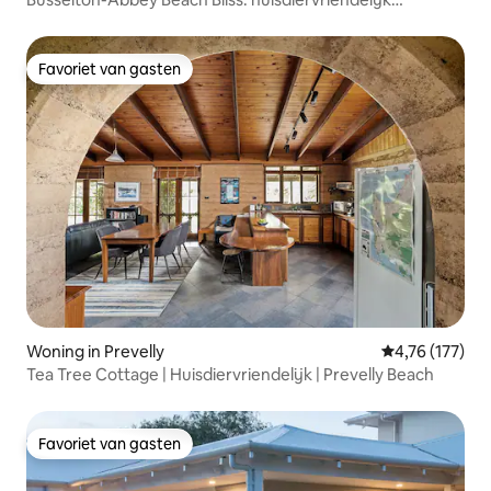
toevluchtsoord
Favoriet van gasten
Favoriet van gasten
Woning in Prevelly
Gemiddelde beo
4,76 (177)
Tea Tree Cottage | Huisdiervriendelijk | Prevelly Beach
Favoriet van gasten
Favoriet van gasten