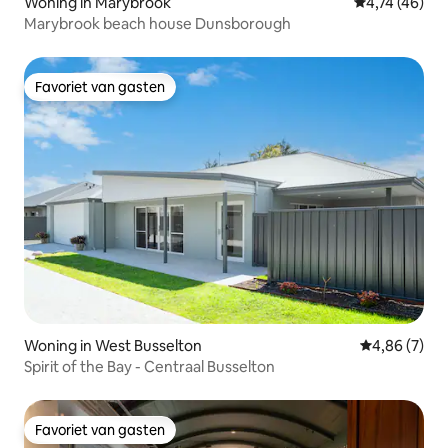
Woning in Marybrook
Gemiddelde be
4,74 (46)
Marybrook beach house Dunsborough
Favoriet van gasten
Favoriet van gasten
Woning in West Busselton
Gemiddelde b
4,86 (7)
Spirit of the Bay - Centraal Busselton
Favoriet van gasten
Favoriet van gasten