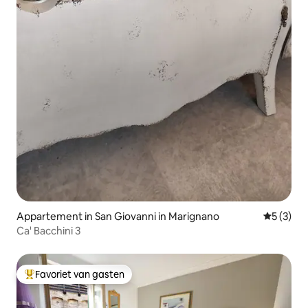
Appartement in San Giovanni in Marignano
Gemiddeld
5 (3)
Ca' Bacchini 3
Favoriet van gasten
Topfavoriet van gasten