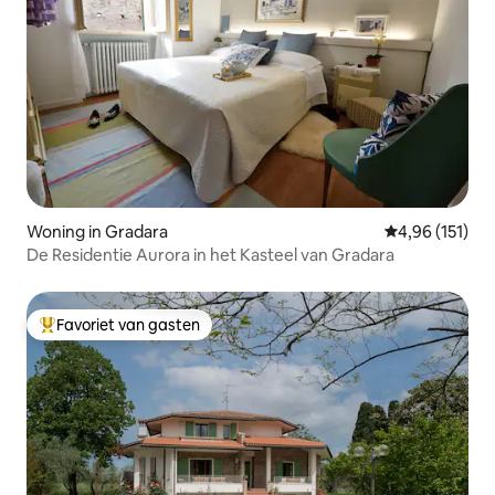
Woning in Gradara
Gemiddelde beo
4,96 (151)
De Residentie Aurora in het Kasteel van Gradara
Favoriet van gasten
Topfavoriet van gasten