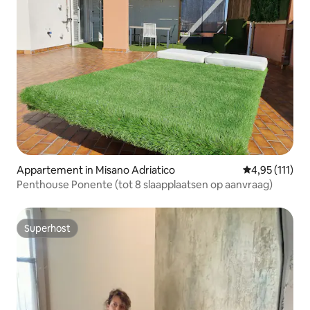
Appartement in Misano Adriatico
Gemiddelde be
4,95 (111)
Penthouse Ponente (tot 8 slaapplaatsen op aanvraag)
Superhost
Superhost