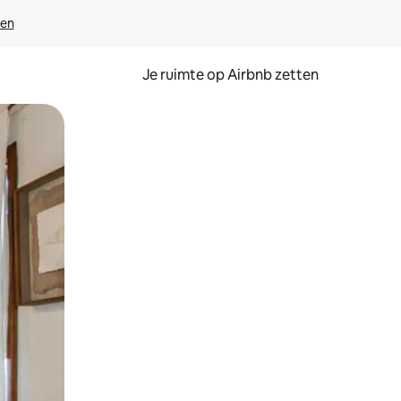
ven
Je ruimte op Airbnb zetten
ken of swipen.