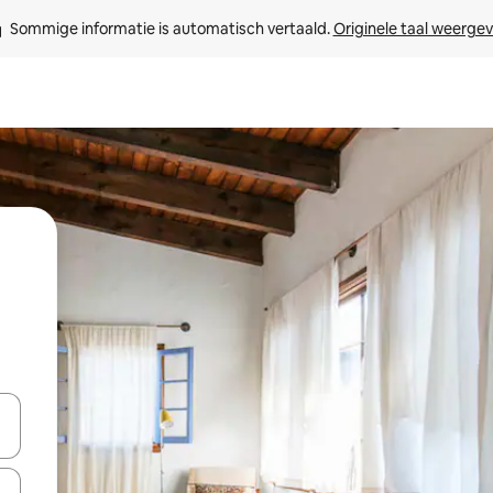
Sommige informatie is automatisch vertaald. 
Originele taal weerge
een keuze met je de pijltjestoetsen omhoog en omlaag, óf door te tik