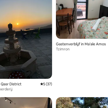
ng van 4,78 uit 5, 9 recensies
Gastenverblijf in Ma'ale Amos
Tzimron
 Qasr District
Gemiddelde beoordeling van 5 uit 5, 37 r
5 (37)
erderij