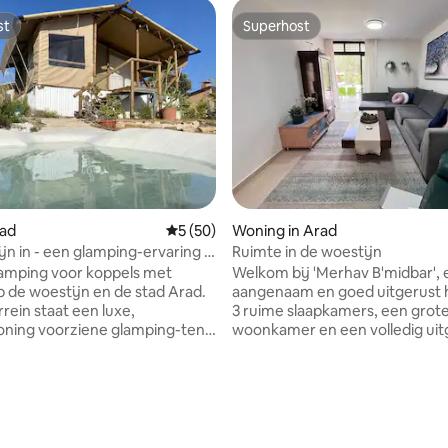
st
Superhost
st
Superhost
rad
Gemiddelde beoordeling van 5 uit 5, 50 r
5 (50)
Woning in Arad
jn in - een glamping-ervaring in
Ruimte in de woestijn
jn
amping voor koppels met
Welkom bij 'Merhav B'midbar',
op de woestijn en de stad Arad.
aangenaam en goed uitgerust 
rein staat een luxe,
3 ruime slaapkamers, een grote
ioning voorziene glamping-tent
woonkamer en een volledig uit
persoon, met een eigen
keuken met alles wat je nodig 
 een koffiehoek, een
te koken en bakken, voor ocht
r en een tweepersoonsbed.
of een warme familiemaaltijd. Het huis is
nd je een enorm en zonnig
gelegen aan een rustige en a
 de grote tuin is er een zithoek,
straat, perfect voor diegenen d
 om een kampvuur te maken,
zoek zijn naar ontspanning, pr
g van 4,91 uit 5, 33 recensies