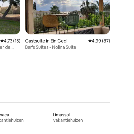
Gemiddelde beoordeling van 4,73 uit 5, 15 recensies
4,73 (15)
Gastsuite in Ein Gedi
Gemiddelde beoordelin
4,99 (87)
er de
Bar's Suites - Nolina Suite
ecensies
rnaca
Limassol
kantiehuizen
Vakantiehuizen