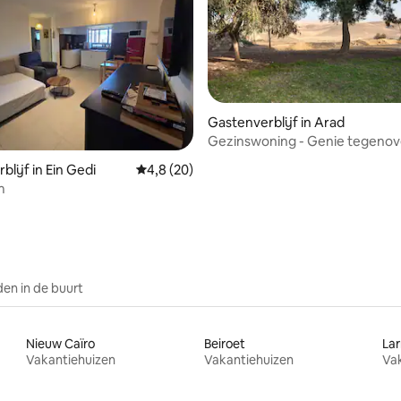
Gastenverblijf in Arad
Gezinswoning - Genie tegenov
woestijn
ng van 4,8 uit 5, 10 recensies
lijf in Ein Gedi
Gemiddelde beoordeling van 4,8 uit 5, 20 r
4,8 (20)
m
en in de buurt
Nieuw Caïro
Beiroet
La
Vakantiehuizen
Vakantiehuizen
Va