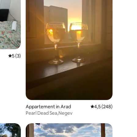
Gemiddelde beoordeling van 5 uit 5, 3 recensies
5 (3)
ecensies
Appartement in Arad
Gemiddelde beoordelin
4,5 (248)
Pearl Dead Sea,Negev