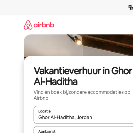
Ga
direct
naar
inhoud
Vakantieverhuur in Ghor
Al-Haditha
Vind en boek bijzondere accommodaties op
Airbnb
Locatie
Wanneer er suggesties beschikbaar zijn, maak je 
Aankomst