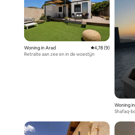
ontkoppeling.
Woning in Arad
Gemiddelde beoordeli
4,78 (9)
Retraite aan zee en in de woestijn
Woning in
Shafaq-bo