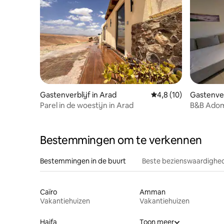
Gastenverblijf in Arad
Gemiddelde beoordeli
4,8 (10)
Gastenverb
Parel in de woestijn in Arad
B&B Ado
Bestemmingen om te verkennen
Bestemmingen in de buurt
Beste bezienswaardighed
Caïro
Amman
Vakantiehuizen
Vakantiehuizen
Haifa
Toon meer