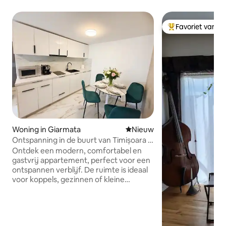
Favoriet van g
Topfavoriet van 
Woning in Giarmata
Nieuwe accommodatie
Nieuw
Ontspanning in de buurt van Timișoara |
Tuin en prieel
Ontdek een modern, comfortabel en
gastvrij appartement, perfect voor een
ontspannen verblijf. De ruimte is ideaal
voor koppels, gezinnen of kleine
groepen en biedt comfortabel plaats
aan maximaal 4 personen. Het
appartement heeft een rustige
slaapkamer, ingericht om te