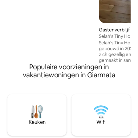
ontspannen, en een ruime woonkamer
met een open keuken. De keuken is
volledig ingericht en uitgerust en biedt je
alles wat je nodig hebt om tijdens je
verblijf maaltijden te bereiden. Onze
Gastenverblijf in
locatie combineert de rust van de
omgeving met snelle toegang tot de
Selah's Tiny Home
stad.
Selah's Tiny Home is een houten huis
gebouwd in 2025, 
zich gezellig en th
gemaakt in samen
Populaire voorzieningen in
Design, bedrijf va
meubelmerk. Het l
vakantiewoningen in Giarmata
de luchthaven. Ge
km van Timişoara.
binnenplaats. De binnenkant is gemaakt
met elementen van
geschikt voor een 
lang te blijven als 
wat je nodig hebt,
verheug je in Sela
Keuken
Wifi