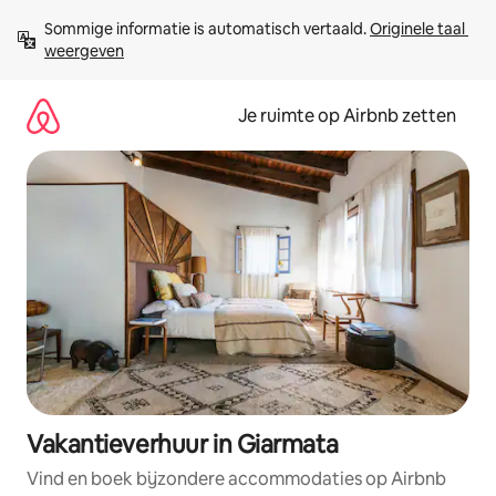
Ga
Sommige informatie is automatisch vertaald. 
Originele taal 
direct
weergeven
naar
inhoud
Je ruimte op Airbnb zetten
Vakantieverhuur in Giarmata
Vind en boek bijzondere accommodaties op Airbnb