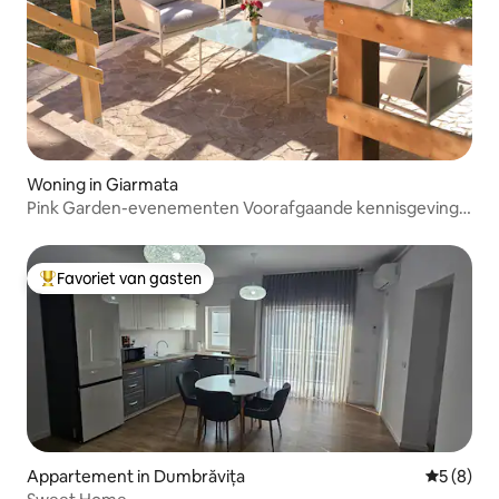
Woning in Giarmata
Pink Garden-evenementen Voorafgaande kennisgeving
vereist
Favoriet van gasten
Topfavoriet van gasten
Appartement in Dumbrăvița
Gemiddeld
5 (8)