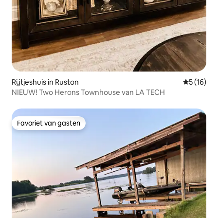
Rijtjeshuis in Ruston
Gemiddelde
5 (16)
NIEUW! Two Herons Townhouse van LA TECH
Favoriet van gasten
Favoriet van gasten