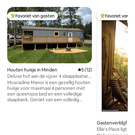
Favoriet van gasten
Favoriet van g
Topfavoriet van gasten
Topfavoriet van 
Houten huisje in Minden
Gemiddelde beoordeling van 
5 (12)
Deluxe hut aan de vijver 4 slaapplaatsen
~Wifi ~Smart-tv~Huisdier
Muscadine Manor is een gezellig houten
huisje voor maximaal 4 personen met
een queensize bed en een volledige
slaapbank. Geniet van een volledig
uitgeruste keuken, comfortabele
woonruimte, wasmachine/droger en alle
beddengoed. Stap naar buiten naar je
eigen picknicktafel en vuurplaats met
Gastenverblijf in 
grill, perfect voor avonden onder de
Ellie's Place ligt o
sterren. Gasten hebben ook toegang
hectare.