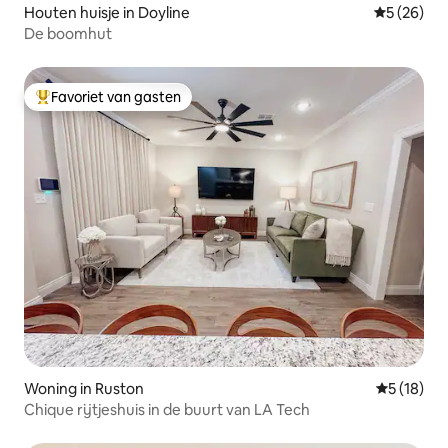
Houten huisje in Doyline
Gemiddelde
5 (26)
De boomhut
Favoriet van gasten
Topfavoriet van gasten
Woning in Ruston
Gemiddelde
5 (18)
Chique rijtjeshuis in de buurt van LA Tech