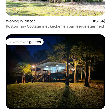
Woning in Ruston
Gemiddelde
5 (54)
Ruston Tiny Cottage met keuken en parkeergelegenheid
Favoriet van gasten
Favoriet van gasten