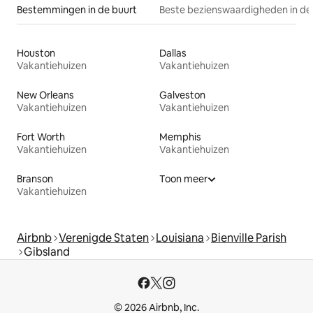
Bestemmingen in de buurt
Beste bezienswaardigheden in de
Houston
Dallas
Vakantiehuizen
Vakantiehuizen
New Orleans
Galveston
Vakantiehuizen
Vakantiehuizen
Fort Worth
Memphis
Vakantiehuizen
Vakantiehuizen
Branson
Toon meer
Vakantiehuizen
Airbnb
Verenigde Staten
Louisiana
Bienville Parish
Gibsland
© 2026 Airbnb, Inc.