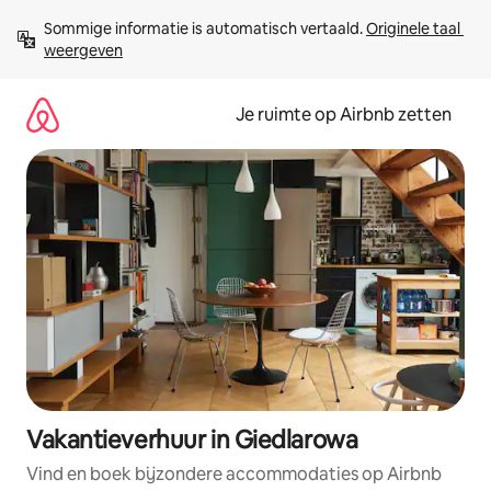
Ga
Sommige informatie is automatisch vertaald. 
Originele taal 
direct
weergeven
naar
inhoud
Je ruimte op Airbnb zetten
Vakantieverhuur in Giedlarowa
Vind en boek bijzondere accommodaties op Airbnb