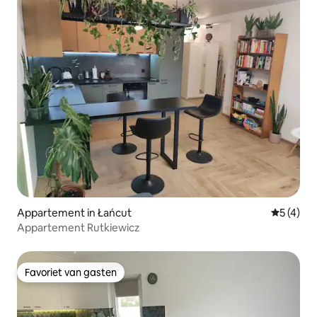
Appartement in Łańcut
Gemiddeld
5 (4)
Appartement Rutkiewicz
Favoriet van gasten
Favoriet van gasten