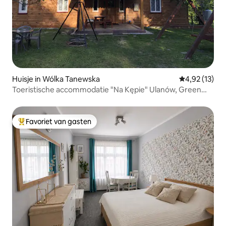
Huisje in Wólka Tanewska
Gemiddelde be
4,92 (13)
Toeristische accommodatie "Na Kępie" Ulanów, Green
Velo
Favoriet van gasten
Topfavoriet van gasten