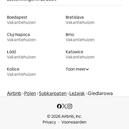
Boedapest
Bratislava
Vakantiehuizen
Vakantiehuizen
Cluj-Napoca
Brno
Vakantiehuizen
Vakantiehuizen
Łódź
Katowice
Vakantiehuizen
Vakantiehuizen
Košice
Toon meer
Vakantiehuizen
Airbnb
Polen
Subkarpaten
Leżajsk
Giedlarowa
© 2026 Airbnb, Inc.
Privacy
Voorwaarden