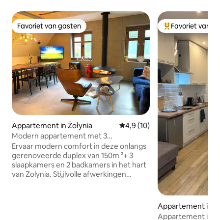
Favoriet van gasten
Favoriet van g
Favoriet van gasten
Topfavoriet van 
Appartement in Żołynia
Gemiddelde beoordeling van 4,
4,9 (10)
Modern appartement met 3
slaapkamers op het Zolynia-stadsplein
Ervaar modern comfort in deze onlangs
gerenoveerde duplex van 150m ²+ 3
slaapkamers en 2 badkamers in het hart
van Zolynia. Stijlvolle afwerkingen
stromen door, van de strakke keuken
naar de gezellige woonkamer met open
haard. Geniet's ochtends van koffie op
Appartement in L
het balkon met uitzicht op het Zolynia
Appartement in e