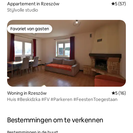
Appartement in Rzeszów
Gemiddelde
5 (57)
Stijlvolle studio
Favoriet van gasten
Favoriet van gasten
Woning in Rzeszów
Gemiddelde
5 (16)
Huis #Beskidzka #FV #Parkeren #FeestenToegestaan
Bestemmingen om te verkennen
Bestemmingen in de buurt