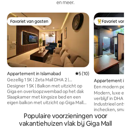
en meer.
Favoriet van gasten
Favoriet van g
Favoriet van gasten
Topfavoriet van 
Appartement in Islamabad
Gemiddelde beoordeling van 
5 (10)
Gezellig 1 SK | Zeta Mall DHA 2 |
Appartement in I
Overloopzwembad
Designer 1 SK | Balkon met uitzicht op
Een modern penth
Giga en overloopzwembad op het dak
DHA Fase 2 Isb
Modern, luxe en e
Slaapkamer met kingsize bed en een
verblijf in DHA Ph
eigen balkon met uitzicht op Giga Mall
Industrieel ontwer
en schilderachtige heuvels. Direct boven
inchecken, smart-
de Zeta Mall Food Court — restaurants
Populaire voorzieningen voor
inbegrepen, snelle 
en winkels aan je voeten. Hoogtepunten
uitgeruste keuken
vakantiehuizen vlak bij Giga Mall
55 inch smart-tv en wifi van 30 Mbps
koelkast, waterko
Volledig uitgeruste keuken