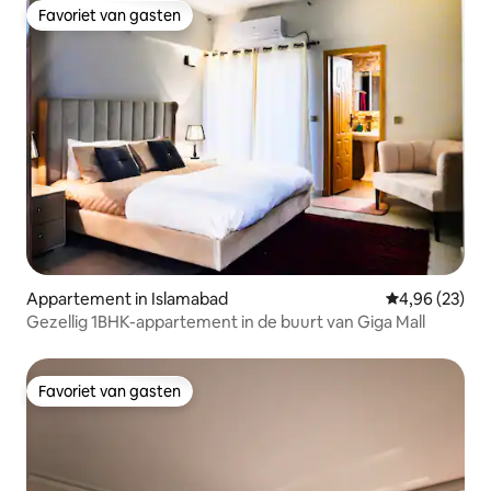
Favoriet van gasten
Favoriet van gasten
Appartement in Islamabad
Gemiddelde be
4,96 (23)
Gezellig 1BHK-appartement in de buurt van Giga Mall
Favoriet van gasten
Favoriet van gasten