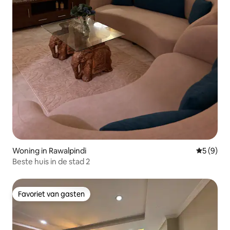
Woning in Rawalpindi
Gemiddeld
5 (9)
Beste huis in de stad 2
Favoriet van gasten
Favoriet van gasten