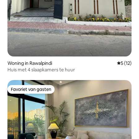
Woning in Rawalpindi
Gemiddelde
5 (12)
Huis met 4 slaapkamers te huur
Favoriet van gasten
Favoriet van gasten