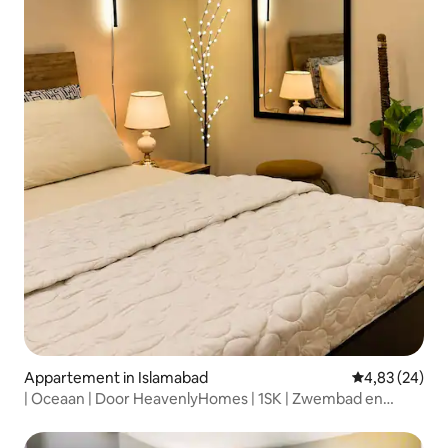
Appartement in Islamabad
Gemiddelde be
4,83 (24)
| Oceaan | Door HeavenlyHomes | 1SK | Zwembad en
fitnessruimte |