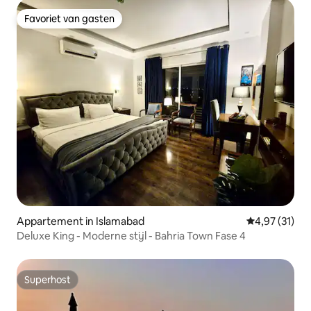
Favoriet van gasten
Favoriet van gasten
Appartement in Islamabad
Gemiddelde be
4,97 (31)
Deluxe King - Moderne stijl - Bahria Town Fase 4
Superhost
Superhost