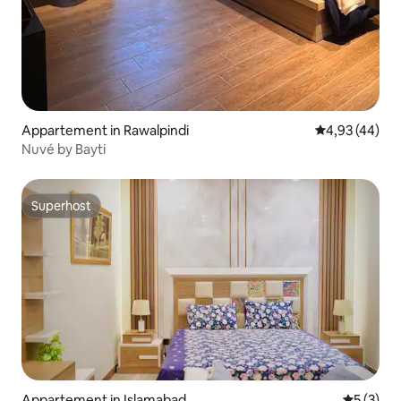
Appartement in Rawalpindi
Gemiddelde be
4,93 (44)
Nuvé by Bayti
Superhost
Superhost
Appartement in Islamabad
Gemiddeld
5 (3)