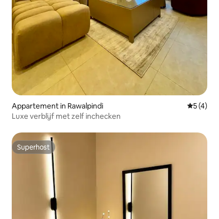
Appartement in Rawalpindi
Gemiddeld
5 (4)
Luxe verblijf met zelf inchecken
Superhost
Superhost