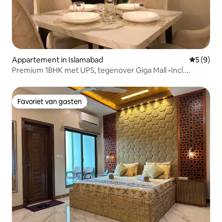
Appartement in Islamabad
Gemiddeld
5 (9)
Premium 1BHK met UPS, tegenover Giga Mall •Incl.
zwembad
Favoriet van gasten
Favoriet van gasten