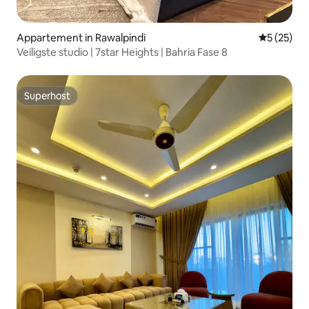
Appartement in Rawalpindi
Gemiddelde
5 (25)
Veiligste studio | 7star Heights | Bahria Fase 8
Superhost
Superhost