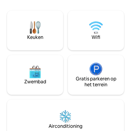
bestek), gevulde 
Airconditioning met omvormer en warm
matrassen, eigen d
water Toegang met slim slot Gebouw
prachtig uitzicht. 
Infinitypool op het dak Op een
van parken, winkel
steenworp afstand van winkelcentrum
cafés, op slechts
Giga Perfect voor gezinnen en
van Central Park, 
zakenreizigers. CNIC vereist (18+).
Mall, twaalf minu
Keuken
Wifi
Roken en feesten niet toegestaan. Boek
(alle fasen) en éé
nu voor comfort en stijl!
luchthaven.
Gratis parkeren op
Zwembad
het terrein
Airconditioning