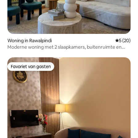
Woning in Rawalpindi
Gemiddelde
5 (20)
Moderne woning met 2 slaapkamers, buitenruimte en
dubbele ruimtes
Favoriet van gasten
Favoriet van gasten