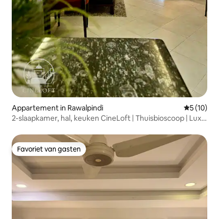
Appartement in Rawalpindi
Gemiddelde
5 (10)
2-slaapkamer, hal, keuken CineLoft | Thuisbioscoop | Luxe
en gezellige sfeer
Favoriet van gasten
Favoriet van gasten