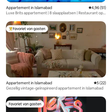
Appartement in Islamabad
Gemiddelde be
4,96 (51)
Luxe Brits appartement | 8 slaapplaatsen | Restaurant op
het dak
Favoriet van gasten
Topfavoriet van gasten
Appartement in Islamabad
Gemiddelde
5 (22)
Gezellig vintage-geïnspireerd appartement in Islamabad
Favoriet van gasten
Favoriet van gasten