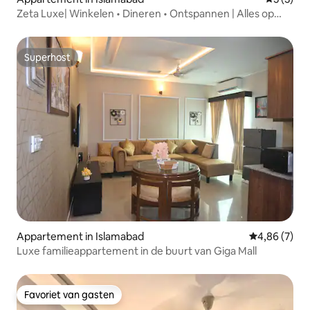
Zeta Luxe| Winkelen • Dineren • Ontspannen | Alles op
één plek
Superhost
Superhost
Appartement in Islamabad
Gemiddelde b
4,86 (7)
Luxe familieappartement in de buurt van Giga Mall
Favoriet van gasten
Favoriet van gasten