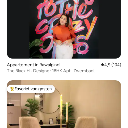
Appartement in Rawalpindi
Gemiddelde be
4,9 (104)
The Black H - Designer 1BHK Apt | Zwembad,
fitnessruimte, sauna
Favoriet van gasten
Topfavoriet van gasten