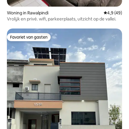
Woning in Rawalpindi
Gemiddelde b
4,9 (49)
Vrolijk en privé. wifi, parkeerplaats, uitzicht op de vallei.
Favoriet van gasten
Favoriet van gasten