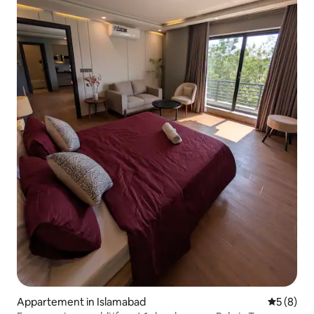
Appartement in Islamabad
Gemiddeld
5 (8)