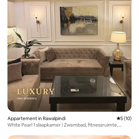
Appartement in Rawalpindi
Gemiddelde
5 (10)
White Pearl 1 slaapkamer | Zwembad, fitnessruimte,
sauna, zelf inchecken