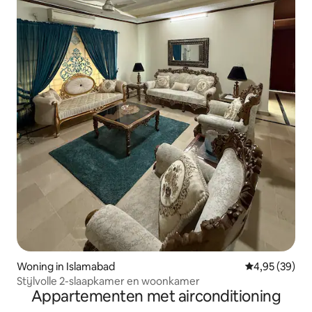
Woning in Islamabad
Gemiddelde be
4,95 (39)
Stijlvolle 2-slaapkamer en woonkamer
Appartementen met airconditioning