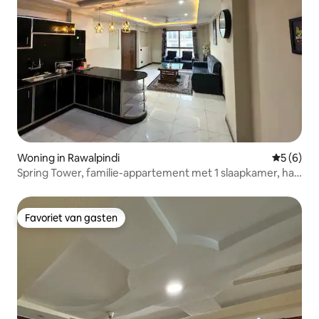
Woning in Rawalpindi
Gemiddeld
5 (6)
Spring Tower, familie-appartement met 1 slaapkamer, hal,
keuken en snelle wifi
Favoriet van gasten
Favoriet van gasten