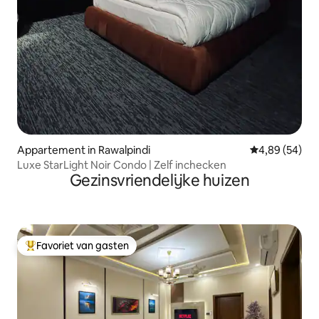
Appartement in Rawalpindi
Gemiddelde be
4,89 (54)
Luxe StarLight Noir Condo | Zelf inchecken
Gezinsvriendelijke huizen
Favoriet van gasten
Topfavoriet van gasten