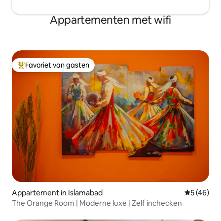
Appartementen met wifi
Favoriet van gasten
Topfavoriet van gasten
Appartement in Islamabad
Gemiddelde
5 (46)
The Orange Room | Moderne luxe | Zelf inchecken