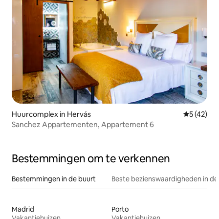
Huurcomplex in Hervás
Gemiddelde
5 (42)
Sanchez Appartementen, Appartement 6
Bestemmingen om te verkennen
Bestemmingen in de buurt
Beste bezienswaardigheden in de
Madrid
Porto
Vakantiehuizen
Vakantiehuizen