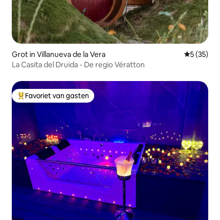
Grot in Villanueva de la Vera
Gemiddelde
5 (35)
La Casita del Druida - De regio Vératton
Favoriet van gasten
Topfavoriet van gasten