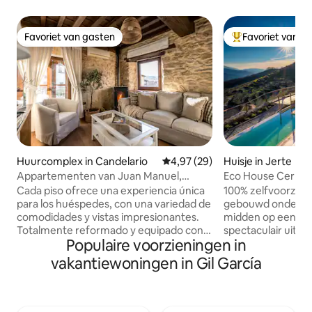
Favoriet van gasten
Favoriet van g
Favoriet van gasten
Topfavoriet van 
Huurcomplex in Candelario
Gemiddelde beoordeling van 4,9
4,97 (29)
Huisje in Jerte
Appartementen van Juan Manuel,
Eco House Cerrás
Appartement Puente...
Cada piso ofrece una experiencia única
100% zelfvoorzie
para los huéspedes, con una variedad de
gebouwd onder ee
comodidades y vistas impresionantes.
midden op een la
Totalmente reformado y equipado con
spectaculair uitzic
Populaire voorzieningen in
todo lo necesario para una excelente
natuurreservaat G
estancia que invitan a la relajación y al
Infiernos en de Jerte
vakantiewoningen in Gil García
disfrute de la naturaleza. En este
landgoed heeft een
apartamento, además de la cocina, los
kunt wandelen tu
huéspedes encontrarán un espacioso
pruimen en ander
comedor bellamente decorado. Aquí,
ecologische boo