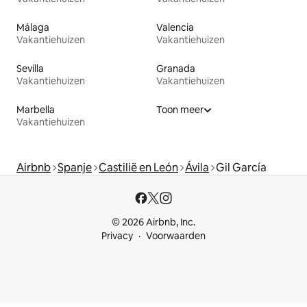
Málaga
Valencia
Vakantiehuizen
Vakantiehuizen
Sevilla
Granada
Vakantiehuizen
Vakantiehuizen
Marbella
Toon meer
Vakantiehuizen
Airbnb
Spanje
Castilië en León
Ávila
Gil García
© 2026 Airbnb, Inc.
Privacy
Voorwaarden