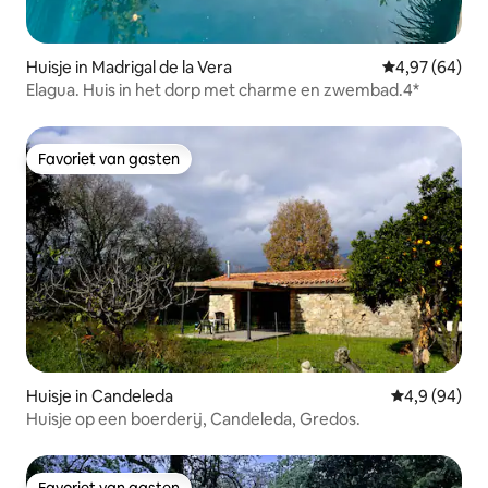
Huisje in Madrigal de la Vera
Gemiddelde be
4,97 (64)
Elagua. Huis in het dorp met charme en zwembad.4*
Favoriet van gasten
Favoriet van gasten
Huisje in Candeleda
Gemiddelde b
4,9 (94)
Huisje op een boerderij, Candeleda, Gredos.
Favoriet van gasten