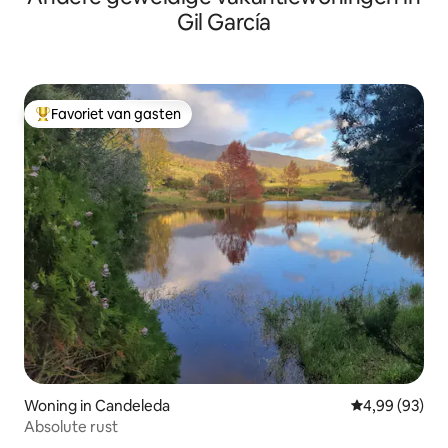
naturaleza.
Gil García
Favoriet van gasten
Topfavoriet van gasten
Woning in Candeleda
Gemiddelde be
4,99 (93)
Absolute rust