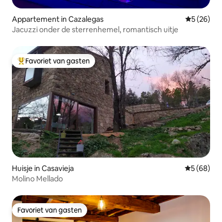
Appartement in Cazalegas
Gemiddelde
5 (26)
Jacuzzi onder de sterrenhemel, romantisch uitje
Favoriet van gasten
Topfavoriet van gasten
Huisje in Casavieja
Gemiddelde
5 (68)
Molino Mellado
Favoriet van gasten
Favoriet van gasten