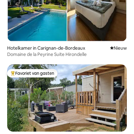
Hotelkamer in Carignan-de-Bordeaux
Nieuwe ac
Nieuw
Domaine de la Peyrine Suite Hirondelle
Favoriet van gasten
Topfavoriet van gasten