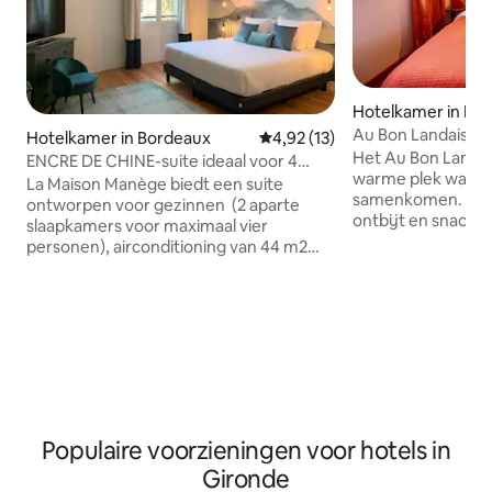
Hotelkamer in Bis
Au Bon Landais Sur
Hotelkamer in Bordeaux
Gemiddelde beoordeling van 4,9
4,92 (13)
Het Au Bon Landais
ENCRE DE CHINE-suite ideaal voor 4
warme plek waar g
personen
La Maison Manège biedt een suite
samenkomen. Het 
ontworpen voor gezinnen (2 aparte
ontbijt en snacks,
slaapkamers voor maximaal vier
bar je tot 22.00 uu
personen), airconditioning van 44 m2
historische dorpsh
met een dominante blauwe kleur en een
overgenomen doo
panoramische inrichting van de bergen,
Antoine en Gaspard
een woonwijk van het centrum van
buurthotel in een j
Bordeaux. Je zult het op prijs stellen als
een ode aan gezell
een korte wandeling van Place
wordt het tempo v
Gambetta en de beroemde Rue Sainte
door de mensen di
Catherine, het Auditorium en het Grand
oceaan en de golv
Theatre, de bioscopen en vele
Bordeaux-restaurants. Gasten
Populaire voorzieningen voor hotels in
profiteren van een privé badkamer en
Gironde
toilet. De gemeenschappelijke ruimtes