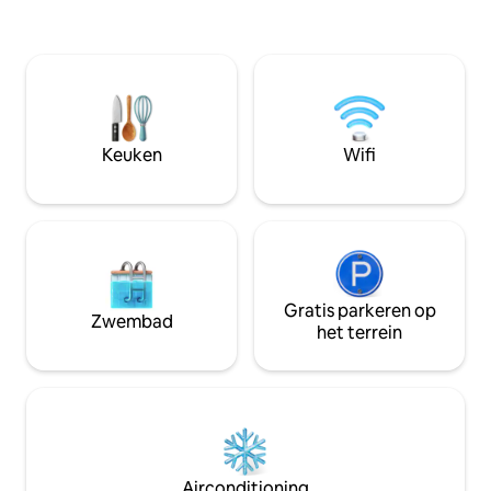
voor onze 5 accommodaties zijn gratis
toegang (keuken, woonkamer en
eetkamer). Dit is de perfecte plek om je
thuis te voelen in Bordeaux!
Keuken
Wifi
Gratis parkeren op
Zwembad
het terrein
Airconditioning