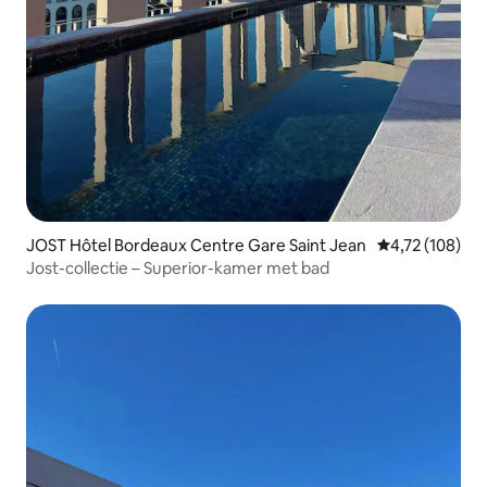
JOST Hôtel Bordeaux Centre Gare Saint Jean
Gemiddelde beo
4,72 (108)
Jost-collectie – Superior-kamer met bad