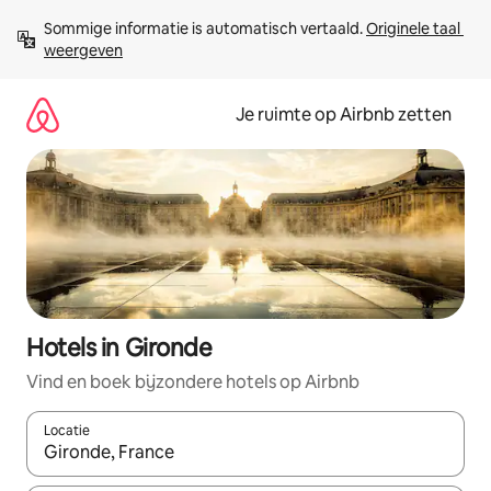
Ga
Sommige informatie is automatisch vertaald. 
Originele taal 
direct
weergeven
naar
inhoud
Je ruimte op Airbnb zetten
Hotels in Gironde
Vind en boek bijzondere hotels op Airbnb
Locatie
Wanneer er suggesties beschikbaar zijn, maak je een keuze met