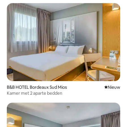
B&B HOTEL Bordeaux Sud Mios
Nieuwe ac
Nieuw
Kamer met 2 aparte bedden