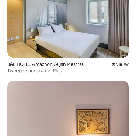
B&B HOTEL Arcachon Gujan Mestras
Nieuwe ac
Nieuw
Tweepersoonskamer Plus