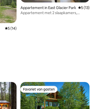
Appartement in East Glacier Park
Gemiddelde beoorde
5 (13)
Appartement met 2 slaapkamers,
airconditioning en volledig uitgeruste
keuken
Gemiddelde beoordeling van 5 uit 5, 14 recensies
5 (14)
ecensies
Favoriet van gasten
Favoriet van gasten