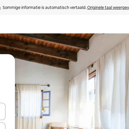
Sommige informatie is automatisch vertaald. 
Originele taal weerge
een keuze met je de pijltjestoetsen omhoog en omlaag, óf door te tik