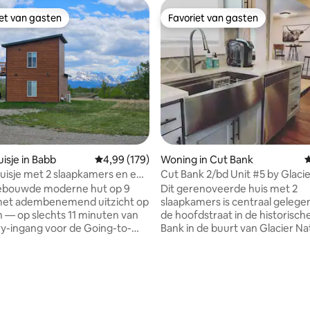
iet van gasten
Favoriet van gasten
iet van gasten
Favoriet van gasten
isje in Babb
Gemiddelde beoordeling van 4,99 uit 5, 179 r
4,99 (179)
Woning in Cut Bank
G
huisje met 2 slaapkamers en een
Cut Bank 2/bd Unit #5 by Glacie
uitzicht op de bergen!
Park
ebouwde moderne hut op 9
Dit gerenoveerde huis met 2
met adembenemend uitzicht op
slaapkamers is centraal gelegen
 — op slechts 11 minuten van
de hoofdstraat in de historisch
ry-ingang voor de Going-to-
Bank in de buurt van Glacier Na
oad. Ontspan in je eigen
Park. 50 minuten naar East Glac
ijf, geniet van de hottub en
minuten naar West Glacier ma
 van 4,97 uit 5, 115 recensies
n frisse ochtenden of koele
plek een ideaal basiskamp voor
den buiten. Het gebied staat
individuen, gezinnen of groepe
 de heldere nachtelijke
lichte keuken beschikt over ee
 uitstekende
ontbijthoek, kwarts aanrechtb