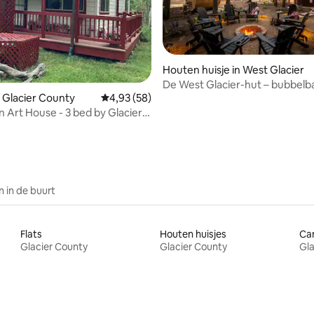
g van 4,73 uit 5, 92 recensies
Houten huisje in West Glacier
De West Glacier-hut – bubbelb
 Glacier County
Gemiddelde beoordeling van 4,93 uit 5, 58 r
4,93 (58)
vuurplaats, sauna
 Art House - 3 bed by Glacier
 in de buurt
Flats
Houten huisjes
Ca
Glacier County
Glacier County
Gla