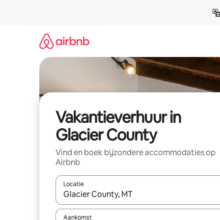
Ga
direct
naar
inhoud
Vakantieverhuur in
Glacier County
Vind en boek bijzondere accommodaties op
Airbnb
Locatie
Wanneer er suggesties beschikbaar zijn, maak je 
Aankomst