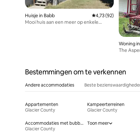
Huisje in Babb
Gemiddelde beoordelin
4,73 (92)
Mooi huis aan een meer op enkele
minuten van Many Glacier
Woning in
The Aspen
Natl. Park
Bestemmingen om te verkennen
Andere accommodaties
Beste bezienswaardigheden
Appartementen
Kampeerterreinen
Glacier County
Glacier County
Accommodaties met bubbelbad
Toon meer
Glacier County