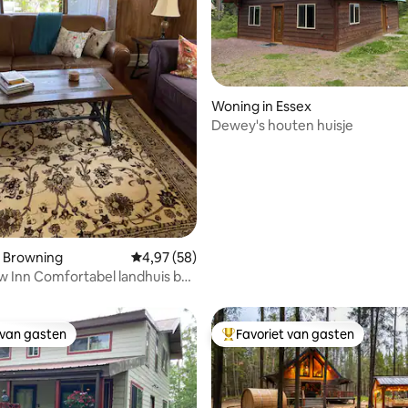
 van 4,78 uit 5, 54 recensies
Woning in Essex
Dewey's houten huisje
n Browning
Gemiddelde beoordeling van 4,97 uit 5, 58 r
4,97 (58)
w Inn Comfortabel landhuis bij
r
 van gasten
Favoriet van gasten
 van gasten
Topfavoriet van gasten