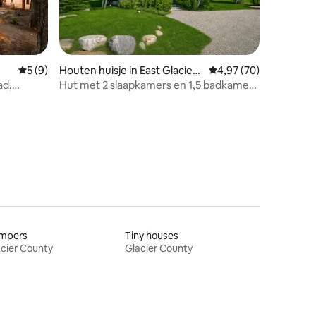
Gemiddelde beoordeling van 5 uit 5, 9 recensies
5 (9)
Houten huisje in East Glacier
Gemiddelde beoordelin
4,97 (70)
Park
ad,
Hut met 2 slaapkamers en 1,5 badkamer
ecensies
bij Two Medicine Lake: Hut 1
mpers
Tiny houses
cier County
Glacier County