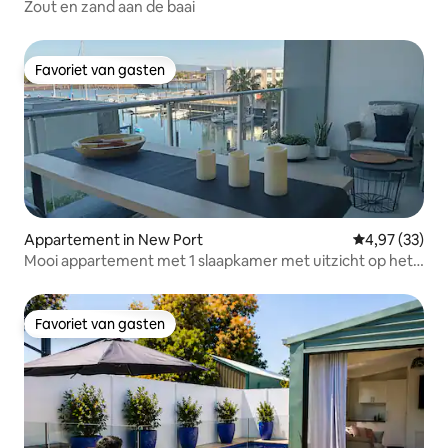
Zout en zand aan de baai
Favoriet van gasten
Favoriet van gasten
Appartement in New Port
Gemiddelde be
4,97 (33)
Mooi appartement met 1 slaapkamer met uitzicht op het
water
Favoriet van gasten
Favoriet van gasten