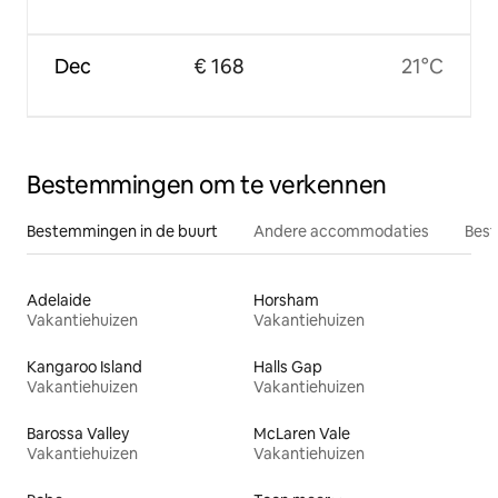
Dec
€ 168
21°C
Bestemmingen om te verkennen
Bestemmingen in de buurt
Andere accommodaties
Best
Adelaide
Horsham
Vakantiehuizen
Vakantiehuizen
Kangaroo Island
Halls Gap
Vakantiehuizen
Vakantiehuizen
Barossa Valley
McLaren Vale
Vakantiehuizen
Vakantiehuizen