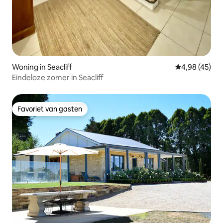
Woning in Seacliff
Gemiddelde be
4,98 (45)
Eindeloze zomer in Seacliff
Favoriet van gasten
Favoriet van gasten