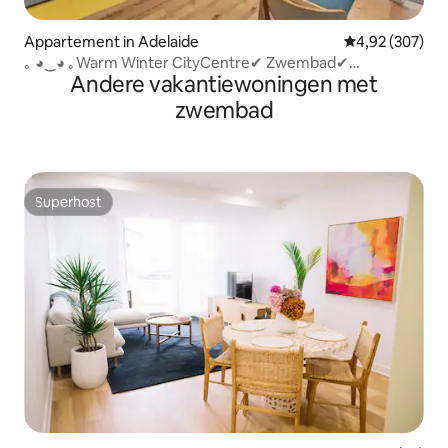
Appartement in Adelaide
Gemiddelde beo
4,92 (307)
｡ ◕‿◕ ｡Warm Winter CityCentre✔ Zwembad✔
Andere vakantiewoningen met
restaurants✔ Bars✔
zwembad
Superhost
Superhost