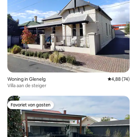
Woning in Glenelg
Gemiddelde be
4,88 (74)
Villa aan de steiger
Favoriet van gasten
Favoriet van gasten