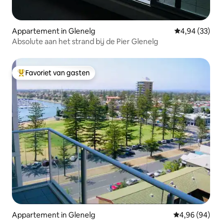
Appartement in Glenelg
Gemiddelde be
4,94 (33)
Absolute aan het strand bij de Pier Glenelg
Favoriet van gasten
Topfavoriet van gasten
Appartement in Glenelg
Gemiddelde be
4,96 (94)