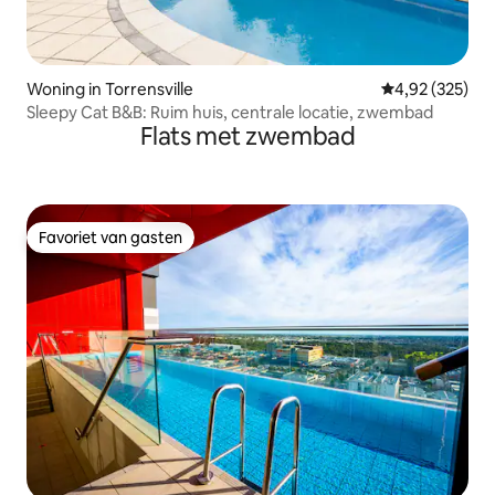
Woning in Torrensville
Gemiddelde beo
4,92 (325)
Sleepy Cat B&B: Ruim huis, centrale locatie, zwembad
Flats met zwembad
Favoriet van gasten
Favoriet van gasten