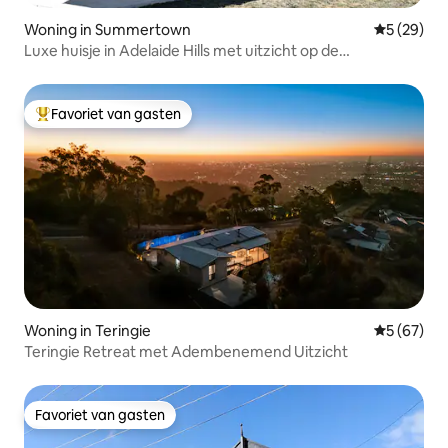
Woning in Summertown
Gemiddelde
5 (29)
Luxe huisje in Adelaide Hills met uitzicht op de
wijngaarden
Favoriet van gasten
Topfavoriet van gasten
Woning in Teringie
Gemiddelde
5 (67)
Teringie Retreat met Adembenemend Uitzicht
Favoriet van gasten
Favoriet van gasten