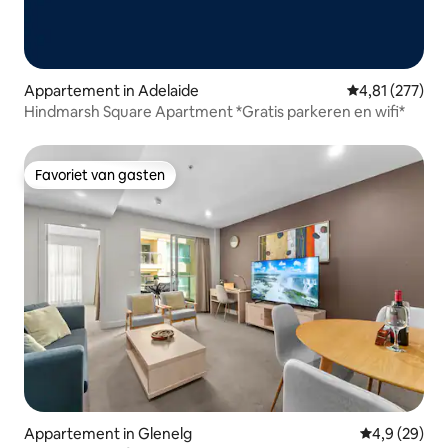
Appartement in Adelaide
Gemiddelde beo
4,81 (277)
Hindmarsh Square Apartment *Gratis parkeren en wifi*
Favoriet van gasten
Favoriet van gasten
Appartement in Glenelg
Gemiddelde b
4,9 (29)