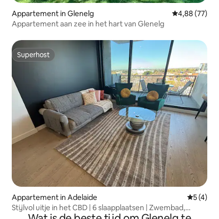
Appartement in Glenelg
Gemiddelde be
4,88 (77)
Appartement aan zee in het hart van Glenelg
Superhost
Superhost
Appartement in Adelaide
Gemiddeld
5 (4)
Stijlvol uitje in het CBD | 6 slaapplaatsen | Zwembad,
Wat is de beste tijd om Glenelg te
fitnessruimte en parkeergelegenheid