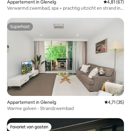
Appartement in Glenelg
Gemiddelde be
4,81 (67)
Verwarmd zwembad, spa + prachtig uitzicht en strand in
de buurt
Superhost
Superhost
Appartement in Glenelg
Gemiddelde be
4,71 (35)
Warme golven - Strandzwembad
Favoriet van gasten
Favoriet van gasten