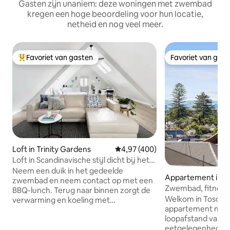
Gasten zijn unaniem: deze woningen met zwembad
kregen een hoge beoordeling voor hun locatie,
netheid en nog veel meer.
Favoriet van gasten
Favoriet van gas
Topfavoriet van gasten
Favoriet van gas
Loft in Trinity Gardens
Gemiddelde beoordeling van 4,97
4,97 (400)
Loft in Scandinavische stijl dicht bij het
kosmopolitische Norwood Parade
Neem een duik in het gedeelde
Appartement in G
zwembad en neem contact op met een
Zwembad, fitnessr
BBQ-lunch. Terug naar binnen zorgt de
gratis parkeergele
Welkom in Toscaa
verwarming en koeling met
de stad
appartement met 
omgekeerde cyclus voor comfort. Een
loopafstand van d
breedbeeld-tv en Foxtel bieden
eetgelegenheden
entertainment, met Frans vlaslinnen en