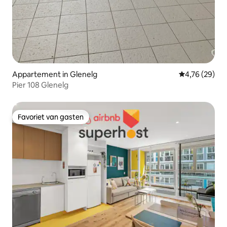
Appartement in Glenelg
Gemiddelde be
4,76 (29)
Pier 108 Glenelg
Favoriet van gasten
Favoriet van gasten