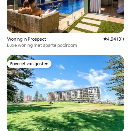
Woning in Prospect
Gemiddelde be
4,94 (31)
Luxe woning met aparte poolroom
Favoriet van gasten
Favoriet van gasten