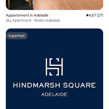
Appartement in Adelaide
Gemiddelde be
4,67 (27)
Sky Apartment - Realm Adelaide
Superhost
Superhost