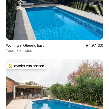
Woning in Glenelg East
Gemiddelde be
4,97 (30)
Tudor Splendour
Favoriet van gasten
Topfavoriet van gasten