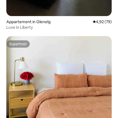
Appartement in Glenelg
Gemiddelde be
4,92 (79)
Luxe in Liberty
Superhost
Superhost