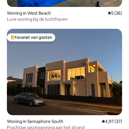
Woning in West Beach
Gemiddelde
5 (26)
Luxe woning bij de luchthaven
Favoriet van gasten
Topfavoriet van gasten
Woning in Semaphore South
Gemiddelde be
4,97 (37)
Prachtige gezinswoning aan het strand