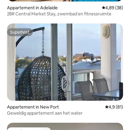
Appartement in Adelaide
Gemiddelde be
4,89 (38)
2BR Central Market Stay, zwembad en fitnessruimte
Superhost
Superhost
Appartement in New Port
Gemiddelde b
4,9 (81)
Geweldig appartement aan het water