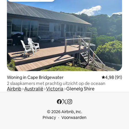
Topfavoriet van gasten
Woning in Cape Bridgewater
Gemiddelde be
4,98 (91)
2 slaapkamers met prachtig uitzicht op de oceaan
Airbnb
Australië
Victoria
Glenelg Shire
© 2026 Airbnb, Inc.
Privacy
Voorwaarden