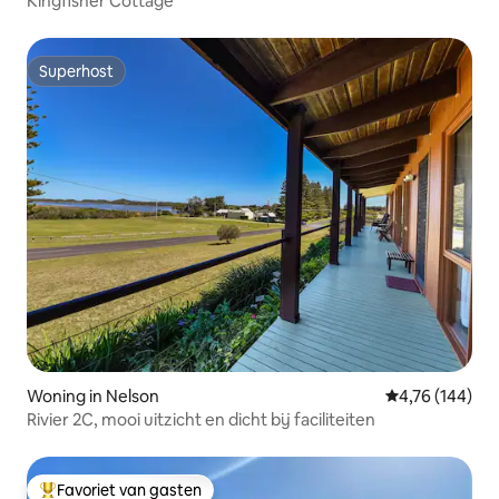
Kingfisher Cottage
Superhost
Superhost
Woning in Nelson
Gemiddelde beo
4,76 (144)
Rivier 2C, mooi uitzicht en dicht bij faciliteiten
Favoriet van gasten