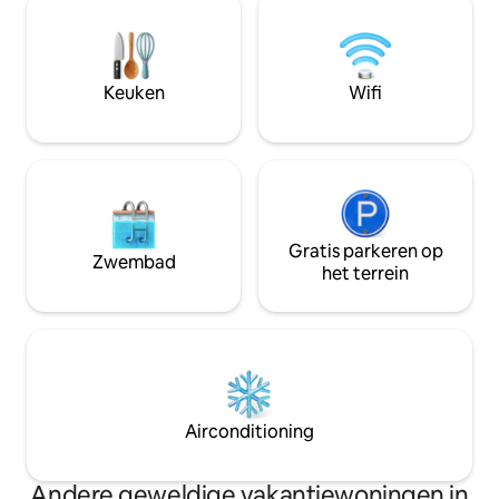
Kindertafel en stoelen, nachtlampje,
badkamer, een wa
video's, boeken, spelletjes en een paar
overdekte buiten
speelgoed Kinderstoel op verzoek
aan de voorkant m
aanwezig Ontdek alles wat de Great
uitzicht. Een mode
South West te bieden heeft
Keuken
Wifi
ingerichte keuken
buiteneethoeken.
Gratis parkeren op
Zwembad
het terrein
Airconditioning
Andere geweldige vakantiewoningen in