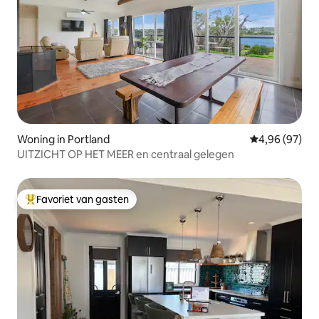
Woning in Portland
Gemiddelde be
4,96 (97)
UITZICHT OP HET MEER en centraal gelegen
Favoriet van gasten
Topfavoriet van gasten