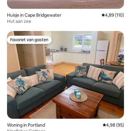
Huisje in Cape Bridgewater
Gemiddelde beo
4,89 (110)
Hut aan zee
Favoriet van gasten
Favoriet van gasten
Woning in Portland
Gemiddelde be
4,98 (95)