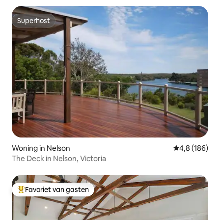
Superhost
Superhost
Woning in Nelson
Gemiddelde be
4,8 (186)
The Deck in Nelson, Victoria
Favoriet van gasten
Topfavoriet van gasten