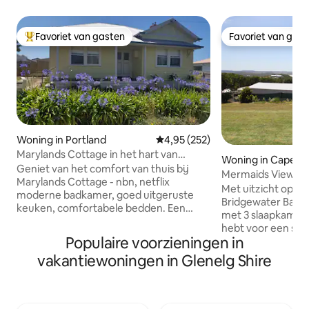
Favoriet van gasten
Favoriet van gas
Topfavoriet van gasten
Favoriet van gas
Woning in Portland
Gemiddelde beoordeling van 4,95
4,95 (252)
Marylands Cottage in het hart van
Woning in Cape B
Portland
Geniet van het comfort van thuis bij
Mermaids View B
Marylands Cottage - nbn, netflix
Met uitzicht op he
moderne badkamer, goed uitgeruste
Bridgewater Bay b
keuken, comfortabele bedden. Een
met 3 slaapkamers 
korte wandeling naar het stadscentrum
hebt voor een str
en een gemakkelijke wandeling naar de
Populaire voorzieningen in
300 meter lopen 
stranden van de stad, de aanlegsteigers
surfstrand en een 
vakantiewoningen in Glenelg Shire
en alle mogelijkheden aan de kust van
naar meerdere sur
Portland. Grote omheinde achtertuin,
perfecte uitje voor
geweldig voor kinderen, huisdieren en
slaapkamers, een
boten Kleine stereo-installatie
tweede volledig t