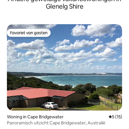
Glenelg Shire
Favoriet van gasten
Favoriet van gasten
Woning in Cape Bridgewater
Gemiddelde
5 (15)
Panoramisch uitzicht Cape Bridgewater, Australië