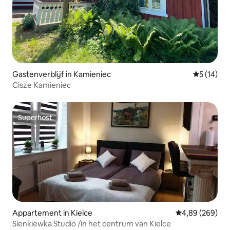
Gastenverblijf in Kamieniec
Gemiddelde
5 (14)
Cisze Kamieniec
Superhost
Superhost
Appartement in Kielce
Gemiddelde beo
4,89 (269)
Sienkiewka Studio /in het centrum van Kielce