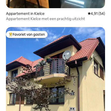
Appartement in Kielce
Gemiddelde be
4,91 (54)
Appartement Kielce met een prachtig uitzicht
Favoriet van gasten
Topfavoriet van gasten