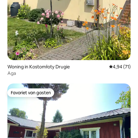
Woning in Kostomłoty Drugie
Gemiddelde be
4,94 (71)
Aga
Favoriet van gasten
Favoriet van gasten