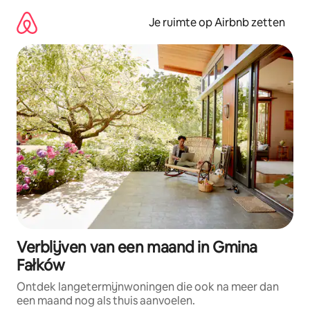
Ga
direct
Je ruimte op Airbnb zetten
naar
inhoud
Verblijven van een maand in Gmina
Fałków
Ontdek langetermijnwoningen die ook na meer dan
een maand nog als thuis aanvoelen.