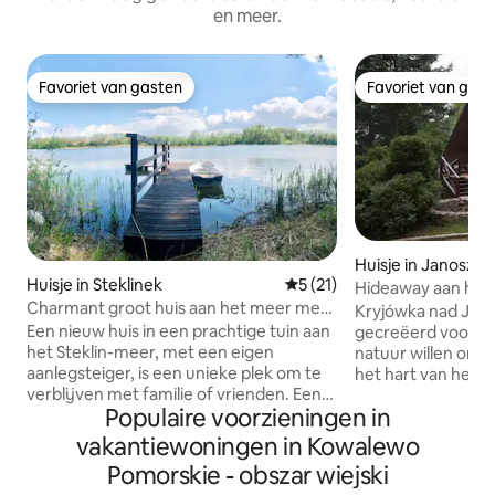
en meer.
Favoriet van gasten
Favoriet van gas
Favoriet van gasten
Favoriet van gas
Huisje in Janoszy
Huisje in Steklinek
Gemiddelde beoordeling van 
5 (21)
Hideaway aan het
Charmant groot huis aan het meer met
Kryjówka nad Jezio
een eigen jachthaven
Een nieuw huis in een prachtige tuin aan
gecreëerd voor me
het Steklin-meer, met een eigen
natuur willen ont
aanlegsteiger, is een unieke plek om te
het hart van het 
verblijven met familie of vrienden. Een
Brudzeń, op een 
Populaire voorzieningen in
groot terras, een volledig uitgeruste
een eigen oeverli
nieuwe keuken, een ruime woonkamer,
meer, biedt het ru
vakantiewoningen in Kowalewo
twee badkamers en drie slaapkamers
om te ontspannen
Pomorskie - obszar wiejski
maken deze plek perfect voor 6-8
genieten van een 