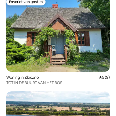
Favoriet van gasten
Favoriet van gasten
Woning in Zbiczno
Gemiddeld
5 (9)
TOT IN DE BUURT VAN HET BOS