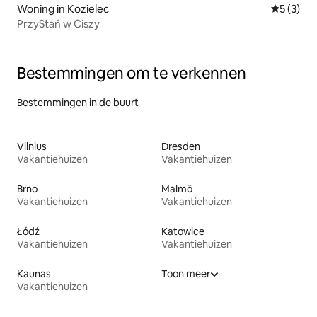
Woning in Kozielec
Gemiddeld
5 (3)
PrzyStań w Ciszy
Bestemmingen om te verkennen
Bestemmingen in de buurt
Vilnius
Dresden
Vakantiehuizen
Vakantiehuizen
Brno
Malmö
Vakantiehuizen
Vakantiehuizen
Łódź
Katowice
Vakantiehuizen
Vakantiehuizen
Kaunas
Toon meer
Vakantiehuizen