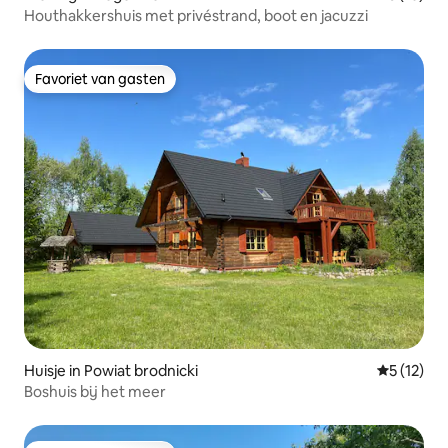
Houthakkershuis met privéstrand, boot en jacuzzi
Favoriet van gasten
Favoriet van gasten
Huisje in Powiat brodnicki
Gemiddelde
5 (12)
Boshuis bij het meer