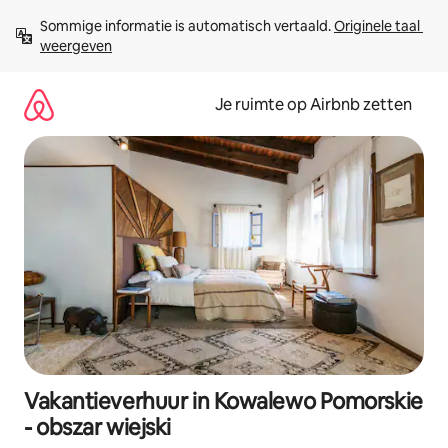
Ga
Sommige informatie is automatisch vertaald. 
Originele taal 
direct
weergeven
naar
inhoud
Je ruimte op Airbnb zetten
Vakantieverhuur in Kowalewo Pomorskie
- obszar wiejski