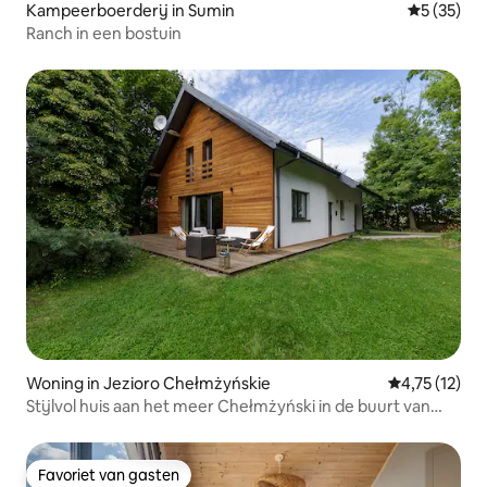
Kampeerboerderij in Sumin
Gemiddelde
5 (35)
Ranch in een bostuin
Woning in Jezioro Chełmżyńskie
Gemiddelde be
4,75 (12)
Stijlvol huis aan het meer Chełmżyński in de buurt van
Toruń
Favoriet van gasten
Favoriet van gasten