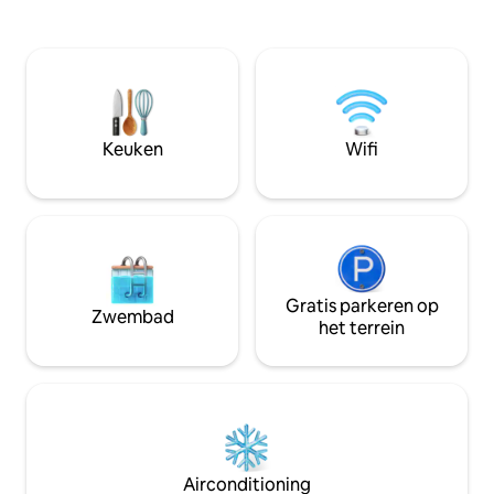
personen. Fietsen, kajaks en een boot
prieel met een gril
zijn inbegrepen. Bovendien betalen
sauna, een hottub, 
gasten voor gebruikte elektriciteit in het
tafeltennis, een 
huis per meter. Het is perfect rustig,
board en fietsen. 
want het is 360 meter van de
voor een familieva
dichtstbijzijnde gebouwen.
vrienden of een 
Huisdiervriendelijke ruimte (omheind).
van de stad.
Keuken
Wifi
Prijs is afhankelijk van het aantal
personen.
Gratis parkeren op
Zwembad
het terrein
Airconditioning