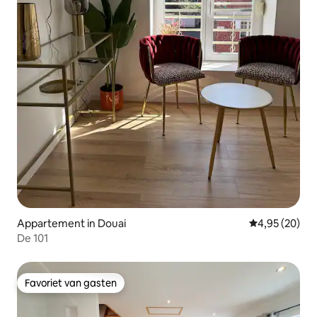
Appartement in Douai
Gemiddelde be
4,95 (20)
De 101
Favoriet van gasten
Favoriet van gasten