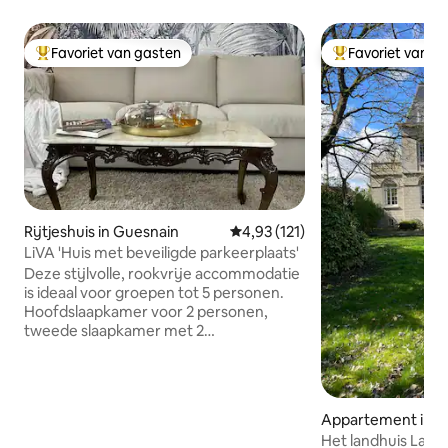
Favoriet van gasten
Favoriet van g
Topfavoriet van gasten
Topfavoriet van 
Rijtjeshuis in Guesnain
Gemiddelde beoordeling van 4,93
4,93 (121)
LiVA 'Huis met beveiligde parkeerplaats'
Deze stijlvolle, rookvrije accommodatie
is ideaal voor groepen tot 5 personen.
Hoofdslaapkamer voor 2 personen,
tweede slaapkamer met 2
eenpersoonsbedden + een
uitschuifbaar bed geschikt voor een kind
of volwassene. ⚠️ Binnentrap:
slaapkamers en badkamer boven, toilet
Appartement in Fé
op de begane grond (niet aangepast
Het landhuis La C
voor personen met gereduceerde