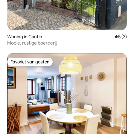
Woning in Cantin
Gemiddeld
5 (3)
Mooie, rustige boerderij
Favoriet van gasten
Favoriet van gasten