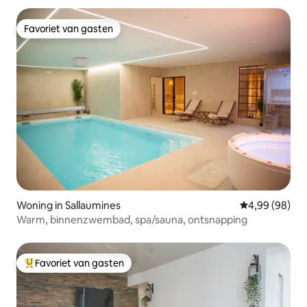
Favoriet van gasten
Favoriet van gasten
Woning in Sallaumines
Gemiddelde be
4,99 (98)
Warm, binnenzwembad, spa/sauna, ontsnapping
Favoriet van gasten
Topfavoriet van gasten