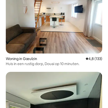
Woning in Gœulzin
Gemiddelde be
4,8 (133)
Huis in een rustig dorp, Douai op 10 minuten.