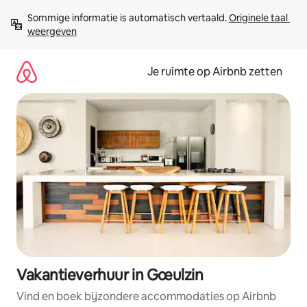
Ga
Sommige informatie is automatisch vertaald. 
Originele taal 
direct
weergeven
naar
inhoud
Je ruimte op Airbnb zetten
Vakantieverhuur in Gœulzin
Vind en boek bijzondere accommodaties op Airbnb