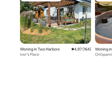
Topfavoriet van gasten
Topfavor
Woning in Two Harbors
Gemiddelde beoordeling 
4,97 (164)
Woning in
Iver's Place
Ontspanne
oase aan 
Duluth