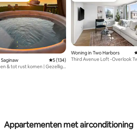
iet van gasten
Favoriet van gasten
Woning in Two Harbors
G
Third Avenue Loft -Overlook T
van 4,97 uit 5, 164 recensies
 Saginaw
Gemiddelde beoordeling van 5 uit 5, 134 r
5 (134)
Harbors & Superior
n & tot rust komen | Gezellige
het water in de buurt van
Appartementen met airconditioning