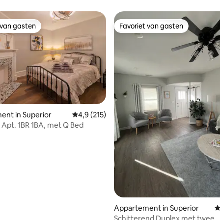
 van gasten
Favoriet van gasten
 van gasten
Favoriet van gasten
nt in Superior
Gemiddelde beoordeling van 4,9 uit 5, 215 r
4,9 (215)
 Apt. 1BR 1BA, met Q Bed
 van 4,92 uit 5, 133 recensies
Appartement in Superior
G
Schitterend Duplex met twee