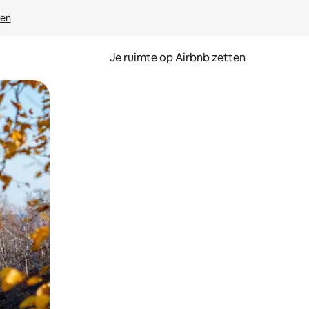
ven
Je ruimte op Airbnb zetten
ken of swipen.