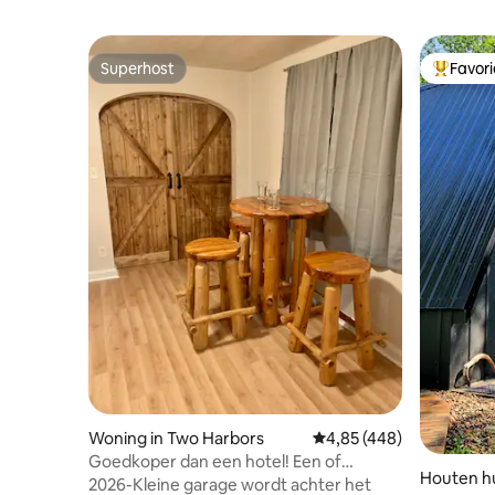
Superhost
Favor
Superhost
Topfavor
Woning in Two Harbors
Gemiddelde beoordeling 
4,85 (448)
Goedkoper dan een hotel! Een of
Houten hui
meerdere nachten-1419
2026-Kleine garage wordt achter het