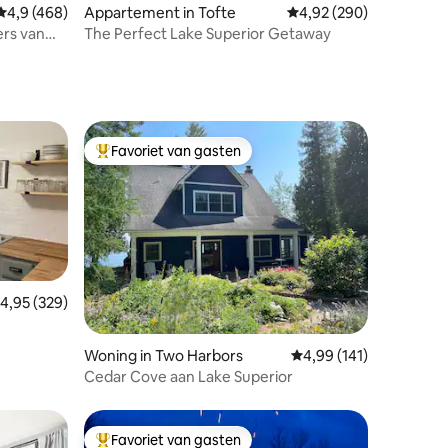
Gemiddelde beoordeling van 4,9 uit 5, 468 recensies
4,9 (468)
Appartement in Tofte
Gemiddelde beoordeling
4,92 (290)
ers van
The Perfect Lake Superior Getaway
Favoriet van gasten
Topfavoriet van gasten
emiddelde beoordeling van 4,95 uit 5, 329 recensies
4,95 (329)
ecensies
Woning in Two Harbors
Gemiddelde beoordeling
4,99 (141)
Cedar Cove aan Lake Superior
Favoriet van gasten