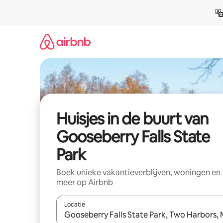
Ga
direct
naar
inhoud
Huisjes in de buurt van
Gooseberry Falls State
Park
Boek unieke vakantieverblijven, woningen en
meer op Airbnb
Locatie
Wanneer er suggesties beschikbaar zijn, maak je 