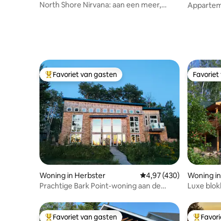
s
North Shore Nirvana: aan een meer,
Appartem
terras, open haard
Lake Supe
Favoriet van gasten
Favoriet
Topfavoriet van gasten
Favoriet
Woning in Herbster
Gemiddelde beoordeling 
4,97 (430)
Woning i
Prachtige Bark Point-woning aan de
Luxe blok
zuidkust van Superior
aan het w
Favoriet van gasten
Favor