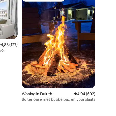
Topfavoriet van gasten
emiddelde beoordeling van 4,83 uit 5, 127 recensies
4,83 (127)
wo
ecensies
Woning in Duluth
Gemiddelde beoordeling
4,94 (602)
Buitenoase met bubbelbad en vuurplaats