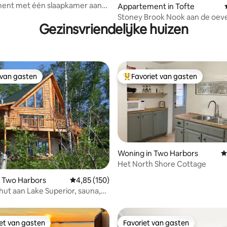
ent met één slaapkamer aan
Appartement in Tofte
rior
Stoney Brook Nook aan de oev
Gezinsvriendelijke huizen
Lake Superior
 van gasten
Favoriet van gasten
 van gasten
Topfavoriet van gasten
Woning in Two Harbors
G
Het North Shore Cottage
van 4,97 uit 5, 430 recensies
n Two Harbors
Gemiddelde beoordeling van 4,85 uit 5, 150 r
4,85 (150)
hut aan Lake Superior, sauna,
ater
iet van gasten
Favoriet van gasten