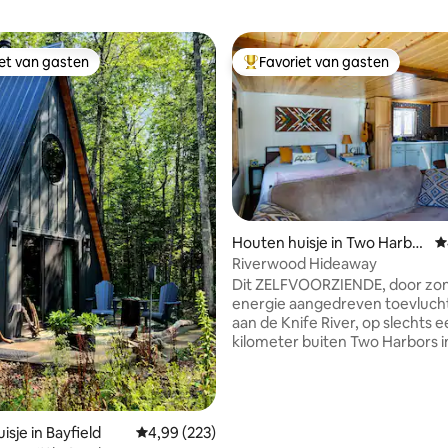
iet van gasten
Favoriet van gasten
iet van gasten
Topfavoriet van gasten
Houten huisje in Two Harbor
G
s
Riverwood Hideaway
Dit ZELFVOORZIENDE, door zo
energie aangedreven toevlucht
aan de Knife River, op slechts 
kilometer buiten Two Harbors i
Minnesota. ER IS GEEN STRAATWATER en
BEPERKT ELEKTRICITEIT. WE H
van 4,85 uit 5, 448 recensies
WEL WIFI. De keuken is voorzi
propaankoelkast en een gasov
sje in Bayfield
Gemiddelde beoordeling van 4,99 uit 5, 223 r
4,99 (223)
fornuis. Zonne-energie wordt gebruikt