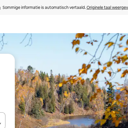
Sommige informatie is automatisch vertaald. 
Originele taal weerge
een keuze met je de pijltjestoetsen omhoog en omlaag, óf door te tik