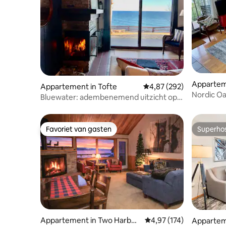
Appartem
Appartement in Tofte
Gemiddelde beoordeling 
4,87 (292)
Nordic Oa
Bluewater: adembenemend uitzicht op
Lake Superior
Favoriet van gasten
Superho
Favoriet van gasten
Superho
Appartement in Two Harbor
Gemiddelde beoordeling
4,97 (174)
Appartem