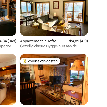
ecensies
emiddelde beoordeling van 4,84 uit 5, 348 recensies
4,84 (348)
Appartement in Tofte
Gemiddelde beoordeling
4,89 (419)
uperior
Gezellig chique Hygge-huis aan de
oevers van Lake Superior
Favoriet van gasten
Topfavoriet van gasten
ecensies