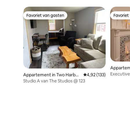
Favoriet van gasten
Favoriet
Favoriet van gasten
Favoriet
Apparteme
Executive
Appartement in Two Harbor
Gemiddelde beoordeling
4,92 (133)
s
Studio A van The Studios @ 123