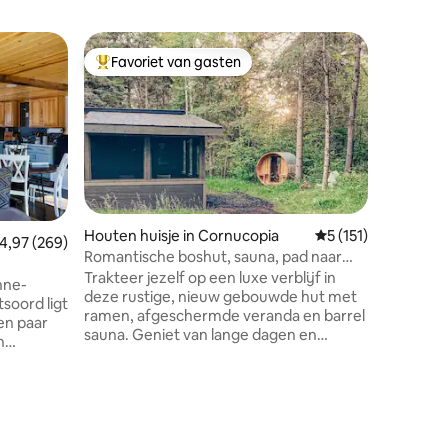
Houten h
Favoriet van gasten
Favor
Topfavoriet van gasten
Topfavo
s
Charmant
Waar ga j
toevlucht
onze nede
veranda, 
tussen d
wandeling
Marais! H
handbere
Houten huisje in Cornucopia
Gemiddelde beoordel
5 (151)
emiddelde beoordeling van 4,97 uit 5, 269 recensies
4,97 (269)
fietsen n
Romantische boshut, sauna, pad naar
Thompson
strand
Trakteer jezelf op een luxe verblijf in
nne-
volledig
deze rustige, nieuw gebouwde hut met
soord ligt
foodie, o
ramen, afgeschermde veranda en barrel
een paar
brouweri
sauna. Geniet van lange dagen en
n
een spell
zonsondergangen bij Corny Beach, op
bij de hi
tien minuten lopen van de hut langs een
EBBEN
natuurpad. Bezoek Bayfield op 20
en van een
minuten afstand of geniet van het
en/-
eigenzinnige, kleine stadje Cornucopia
ecensies