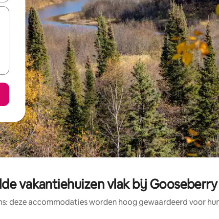
de vakantiehuizen vlak bij Gooseberry F
ens: deze accommodaties worden hoog gewaardeerd voor hun l