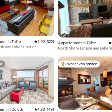
ent in Tofte
Gemiddelde beoordeling van 4,92 uit 5, 322 r
4,92 (322)
van 4,87 uit 5, 292 recensies
Appartement in Tofte
G
sis aan Lake Superior
North Shore Escape aan Lake S
st
Favoriet van gasten
st
Topfavoriet van gasten
 van 4,97 uit 5, 174 recensies
ent in Duluth
Gemiddelde beoordeling van 4,83 uit 5, 149 r
4,83 (149)