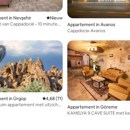
tie
ent in Nevşehir
Nieuwe accommodatie
Nieuw
rt van Cappadocië • 10 minuten
Appartement in Avanos
elangrijkste steden
Cappdocia-Avanos
st
st
ent in Ürgüp
Gemiddelde beoordeling van 4,68 uit 5, 71 r
4,68 (71)
uim appartement met uitzicht
Appartement in Göreme
eling van 5 uit 5, 5 recensies
pi
KAMELYA 9 CAVE SUITE met ke
personen)