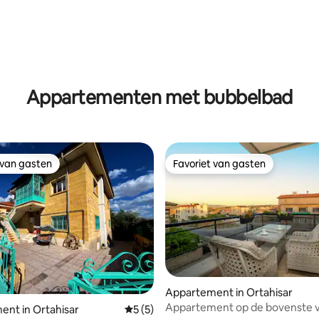
Appartementen met bubbelbad
 van gasten
Favoriet van gasten
 van gasten
Favoriet van gasten
tie
Appartement in Ortahisar
Appartement op de bovenste v
nt in Ortahisar
Gemiddelde beoordeling van 5 uit 5, 5 r
5 (5)