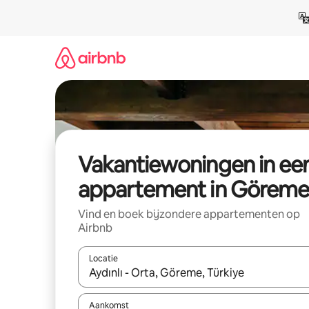
Ga
direct
naar
inhoud
Vakantiewoningen in ee
appartement in Göreme
Vind en boek bijzondere appartementen op
Airbnb
Locatie
Wanneer er suggesties beschikbaar zijn, maak je 
Aankomst