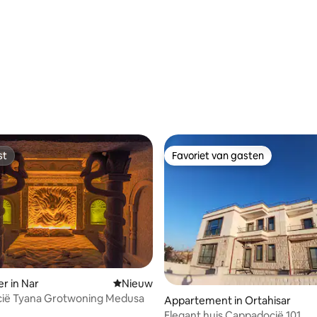
st
Favoriet van gasten
st
Favoriet van gasten
ng van 4,9 uit 5, 10 recensies
r in Nar
Nieuwe accommodatie
Nieuw
ië Tyana Grotwoning Medusa
Appartement in Ortahisar
Elegant huis Cappadocië 101