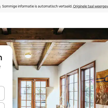
Sommige informatie is automatisch vertaald. 
Originele taal weerge
n
een keuze met je de pijltjestoetsen omhoog en omlaag, óf door te tik