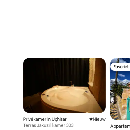
Favoriet
Favoriet
Privékamer in Uçhisar
Nieuwe accommoda
Nieuw
Terras Jakuzili kamer 303
Apparteme