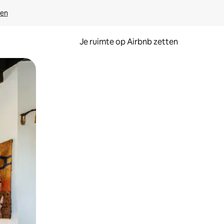
ven
Je ruimte op Airbnb zetten
ken of swipen.