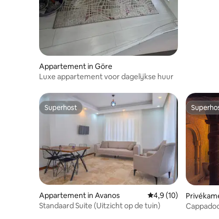
Appartement in Göre
Luxe appartement voor dagelijkse huur
Superhost
Superho
Superhost
Superho
Appartement in Avanos
Gemiddelde beoordeli
4,9 (10)
Privékame
Standaard Suite (Uitzicht op de tuin)
Cappadoc