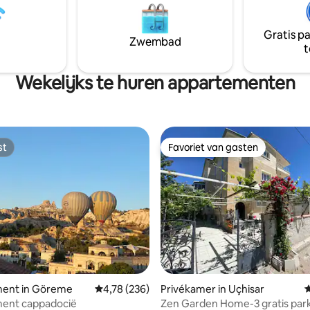
anger verblijf. Geniet van de
airconditioning, wifi en gratis p
an Göreme en zie de ballonnen
Het appartement bevindt zich 
 voor de deur
begane grond en heeft geen ba
Gratis p
Zwembad
t
Wekelijks te huren appartementen
st
Favoriet van gasten
st
Favoriet van gasten
ent in Göreme
Gemiddelde beoordeling van 4,78 uit 5, 236 r
4,78 (236)
Privékamer in Uçhisar
G
ent cappadocië
Zen Garden Home-3 gratis par