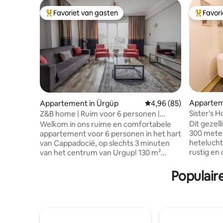
Favoriet van gasten
Favor
Topfavoriet van gasten
Topfavor
Appartem
Appartement in Ürgüp
Gemiddelde beoordeling
4,96 (85)
Sister's 
Z&B home | Ruim voor 6 personen |
Comfortabel en aangenaam huis
Dit gezell
Welkom in ons ruime en comfortabele
300 mete
appartement voor 6 personen in het hart
hetelucht
van Cappadocië, op slechts 3 minuten
rustig en
van het centrum van Urgup! 130 m²
maximaal 
grote woonkamer, volledig uitgeruste
voor gezi
keuken, gratis wifi en privéparkeerplaats,
Populair
beschikt 
krachtige airconditioning in de
keuken (k
woonkamer, ventilatoren in de
waterkok
slaapkamers. Speciaal aardgassysteem
woonkamer
voor het koude seizoen. Perfect voor
een wasma
zowel gezinnen als vriendengroepen.