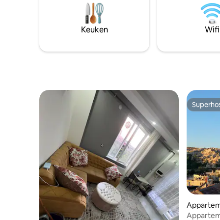
voor een l
Een onvergetelijke Cappadocië-ervaring
charme v
wacht op je met zijn warme sfeer,
opstijgen
centrale ligging en rust!
Keuken
Wifi
Superho
Superho
Appartem
Appartem