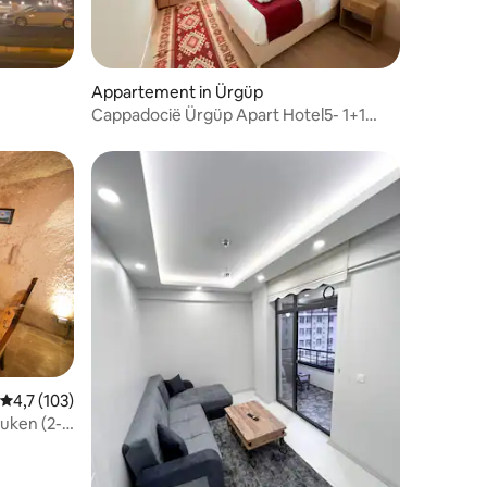
Appartement in Ürgüp
Cappadocië Ürgüp Apart Hotel5- 1+1
Deluxe Daire
ecensies
Gemiddelde beoordeling van 4,7 uit 5, 103 recensies
4,7 (103)
uken (2-5