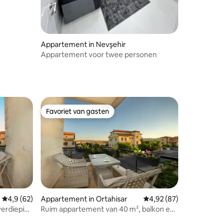
Appartement in Nevşehir
Appartement voor twee personen
Favoriet van gasten
Favoriet van gasten
Gemiddelde beoordeling van 4,9 uit 5, 62 recensies
4,9 (62)
Appartement in Ortahisar
Gemiddelde beoordelin
4,92 (87)
erdieping
Ruim appartement van 40 m², balkon en
ecensies