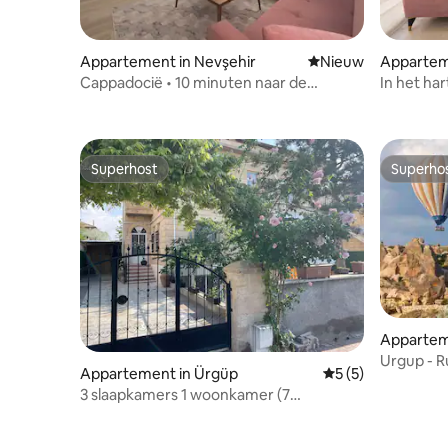
Appartement in Nevşehir
Nieuwe accommoda
Nieuw
Appartem
Cappadocië • 10 minuten naar de
In het ha
belangrijkste steden
naar de b
Superhost
Superho
Superhost
Superho
Appartem
Urgup - R
Appartement in Ürgüp
Gemiddelde beoord
5 (5)
op kajaka
3 slaapkamers 1 woonkamer (7
volwassenen, 2 kinderen)