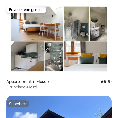
Favoriet van gasten
Favoriet van gasten
Appartement in Mosern
Gemiddeld
5 (9)
Grundlsee-Nestl
Superhost
Superhost