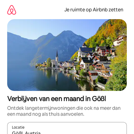
Ga
direct
Je ruimte op Airbnb zetten
naar
inhoud
Verblijven van een maand in Gößl
Ontdek langetermijnwoningen die ook na meer dan
een maand nog als thuis aanvoelen.
Locatie
Wanneer er suggesties beschikbaar zijn, maak je een keuze met