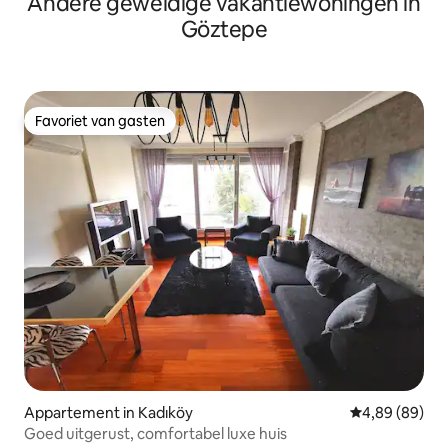
Andere geweldige vakantiewoningen in
Göztepe
Favoriet van gasten
Favoriet van gasten
Appartement in Kadıköy
Gemiddelde be
4,89 (89)
Goed uitgerust, comfortabel luxe huis