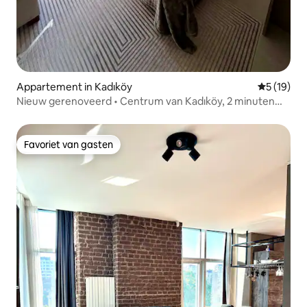
Appartement in Kadıköy
Gemiddelde
5 (19)
Nieuw gerenoveerd • Centrum van Kadıköy, 2 minuten
naar Bağdat t
Favoriet van gasten
Favoriet van gasten