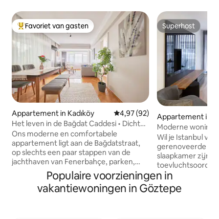
Favoriet van gasten
Superhost
Topfavoriet van gasten
Superhost
Appartement in Kadıköy
Gemiddelde beoordeling van 4,9
4,97 (92)
Appartement in K
Het leven in de Bağdat Caddesi • Dicht
Moderne woning me
bij de jachthaven van Kalamış
Ons moderne en comfortabele
Wil je Istanbul v
appartement ligt aan de Bağdatstraat,
gerenoveerde ap
op slechts een paar stappen van de
slaapkamer zijn ee
jachthaven van Fenerbahçe, parken,
toevluchtsoord in 
exclusieve boetieks en restaurants.
Populaire voorzieningen in
moderne, bruisen
Ideaal voor zakenreizen, vakanties,
appartement is in
vakantiewoningen in Göztepe
gezondheidstoerisme en kleine
die zorgvuldig zi
gezinnen. Het biedt snelle wifi, een
praktisch als smaak
volledig uitgeruste keuken, moderne en
kunt ontspannen n
functionele items, een rustige en