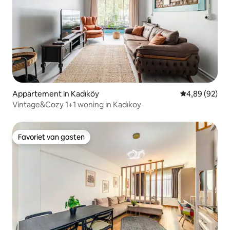
Appartement in Kadıköy
Gemiddelde be
4,89 (92)
Vintage&Cozy 1+1 woning in Kadıkoy
Favoriet van gasten
Favoriet van gasten