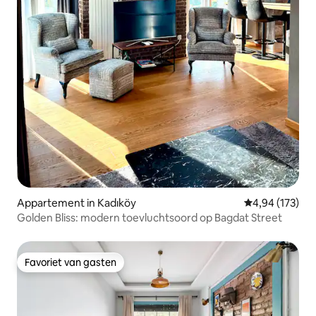
Appartement in Kadıköy
Gemiddelde beo
4,94 (173)
Golden Bliss: modern toevluchtsoord op Bagdat Street
Favoriet van gasten
Favoriet van gasten