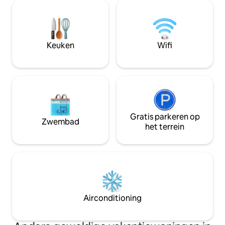
verkenningen of e
schone omgeving. Op een paar stappen
feesten. Dankzij de zwarte marmeren
van openbaar vervoer.
aanrechtbladen e
Parkeergelegenheid en de mogelijkheid
apparatuur kun je i
om vrij te bewegen met gratis E-
kunt genieten van 
Keuken
Wifi
Scooter. Veilig, centraal en
brede, zonnige raa
geregistreerd bij het Ministerie van
stad.
Toerisme.
Gratis parkeren op
Zwembad
het terrein
Airconditioning