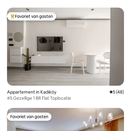
Favoriet van gasten
Topfavoriet van gasten
Appartement in Kadıköy
Gemiddelde
5 (48)
#5 Gezellige 1 BR Flat Toplocatie
Favoriet van gasten
Favoriet van gasten