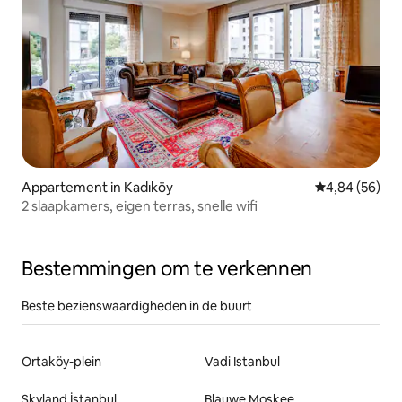
Appartement in Kadıköy
Gemiddelde be
4,84 (56)
2 slaapkamers, eigen terras, snelle wifi
Bestemmingen om te verkennen
Beste bezienswaardigheden in de buurt
Ortaköy-plein
Vadi Istanbul
Skyland İstanbul
Blauwe Moskee