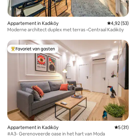
Appartement in Kadıköy
Gemiddelde be
4,92 (53)
Moderne architect duplex met terras •Centraal Kadıköy
Favoriet van gasten
Topfavoriet van gasten
Appartement in Kadıköy
Gemiddelde
5 (31)
#A3- Gerenoveerde oase in het hart van Moda