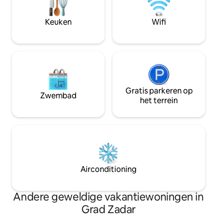
prachtige panoram
liedje. LITERAIRE FANS zullen genieten
zee en de nabijgele
van onze boekencollectie door de
Keuken
Wifi
belangrijkste attra
meeste prominente schrijvers van de
prachtige zonsond
regio, met vertalingen naar EN, DE, FR,
vanuit de warme j
ES, IT en binnenkort. Je krijgt een inzicht
genieten...
in de lokale cultuur door op het strand of
terras te lezen. We hebben ons
appartement ingericht met liefde,
enthousiasme en hopen dat je je
comfortabel zult voelen. Je kunt altijd
Gratis parkeren op
Zwembad
telefonisch contact met ons opnemen
het terrein
(nummer staat in de uitgeprinte hause-
handleiding). Het appartement ligt op
een rustige locatie in de oude
binnenstad, weg van de late drukte,
maar toch op slechts 50 meter van de
belangrijkste Kalelarga promenade en 5
Bunara plein met zijn populaire
Airconditioning
restaurant en bars.
Andere geweldige vakantiewoningen in
Grad Zadar