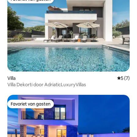
Favoriet van gasten
Villa
Gemiddeld
5 (7)
Villa Dekorti door AdriaticLuxuryVillas
Favoriet van gasten
Favoriet van gasten