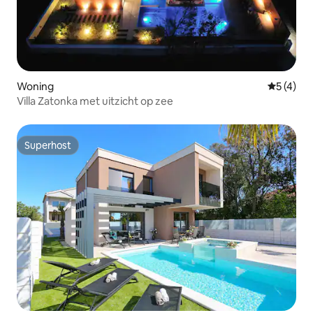
Woning
Gemiddeld
5 (4)
Villa Zatonka met uitzicht op zee
Superhost
Superhost