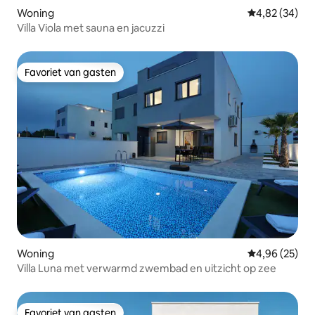
Woning
Gemiddelde be
4,82 (34)
Villa Viola met sauna en jacuzzi
Favoriet van gasten
Favoriet van gasten
Woning
Gemiddelde be
4,96 (25)
Villa Luna met verwarmd zwembad en uitzicht op zee
Favoriet van gasten