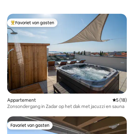
Favoriet van gasten
Topfavoriet van gasten
Appartement
Gemiddelde
5 (18)
Zonsondergang in Zadar op het dak met jacuzzi en sauna
Favoriet van gasten
Favoriet van gasten