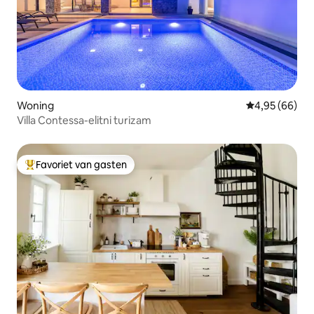
Woning
Gemiddelde be
4,95 (66)
Villa Contessa-elitni turizam
Favoriet van gasten
Topfavoriet van gasten