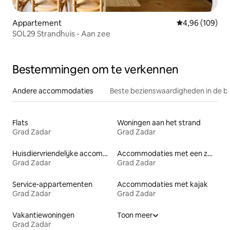
Appartement
Gemiddelde beo
4,96 (109)
SOL29 Strandhuis - Aan zee
Bestemmingen om te verkennen
Andere accommodaties
Beste bezienswaardigheden in de b
Flats
Woningen aan het strand
Grad Zadar
Grad Zadar
Huisdiervriendelijke accommodaties
Accommodaties met een zwembad
Grad Zadar
Grad Zadar
Service-appartementen
Accommodaties met kajak
Grad Zadar
Grad Zadar
Vakantiewoningen
Toon meer
Grad Zadar