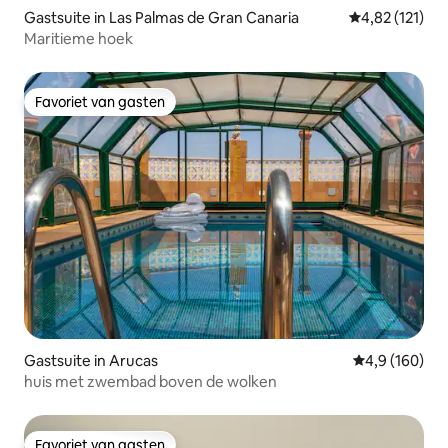
Gastsuite in Las Palmas de Gran Canaria
Gemiddelde beo
4,82 (121)
Maritieme hoek
Favoriet van gasten
Favoriet van gasten
Gastsuite in Arucas
Gemiddelde be
4,9 (160)
huis met zwembad boven de wolken
Favoriet van gasten