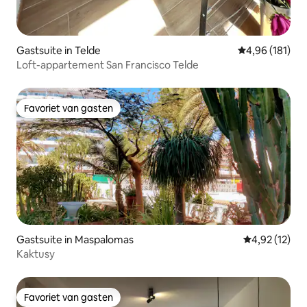
Gastsuite in Telde
Gemiddelde beo
4,96 (181)
Loft-appartement San Francisco Telde
Favoriet van gasten
Favoriet van gasten
Gastsuite in Maspalomas
Gemiddelde be
4,92 (12)
Kaktusy
Favoriet van gasten
Favoriet van gasten