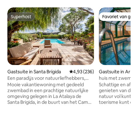
Superhost
Favoriet van gas
Superhost
Favoriet van gas
Gastsuite in Santa Brígida
Gemiddelde beoordeling van 4,93
4,93 (236)
Gastsuite in Aruc
Een paradijs voor natuurliefhebbers,
huis met zwembad
Roquete A
Mooie vakantiewoning met gedeeld
Schattige en afgel
zwembad in een prachtige natuurlijke
genieten van de z
omgeving gelegen in La Atalaya de
natuur vol kunt vo
Santa Brigida, in de buurt van het Campo
toerisme kunt do
de Golf de Bandama en ideaal voor
bestaat uit een p
wandelaars en natuurliefhebbers. Het is
keuken, barbecue,
de ideale plek om te ontsnappen met je
uitgeruste slaapk
partner, met vrienden of familie. Heeft
en slaapbank voor
een eigen tuin, 1 slaapkamer met een
Badkamer verlich
eigen tweepersoonsbed, 1 badkamer en
en open douche wa