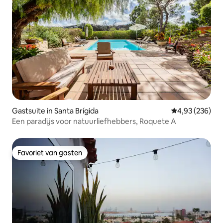
Gastsuite in Santa Brígida
Gemiddelde beo
4,93 (236)
Een paradijs voor natuurliefhebbers, Roquete A
Favoriet van gasten
Favoriet van gasten