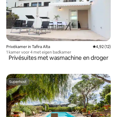
Privékamer in Tafira Alta
Gemiddelde be
4,92 (12)
1 kamer voor 4 met eigen badkamer
Privésuites met wasmachine en droger
Superhost
Superhost