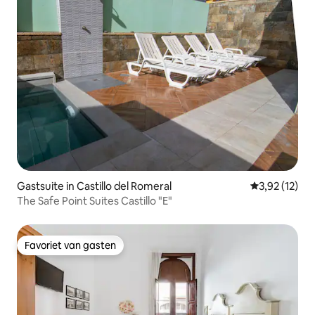
Gastsuite in Castillo del Romeral
Gemiddelde be
3,92 (12)
The Safe Point Suites Castillo "E"
Favoriet van gasten
Favoriet van gasten