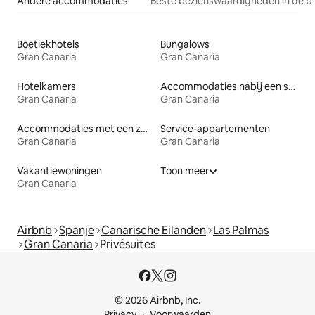
Andere accommodaties
Beste bezienswaardigheden in de b
Boetiekhotels
Bungalows
Gran Canaria
Gran Canaria
Hotelkamers
Accommodaties nabij een strand
Gran Canaria
Gran Canaria
Accommodaties met een zwembad
Service-appartementen
Gran Canaria
Gran Canaria
Vakantiewoningen
Toon meer
Gran Canaria
Airbnb
Spanje
Canarische Eilanden
Las Palmas
Gran Canaria
Privésuites
© 2026 Airbnb, Inc.
Privacy
Voorwaarden