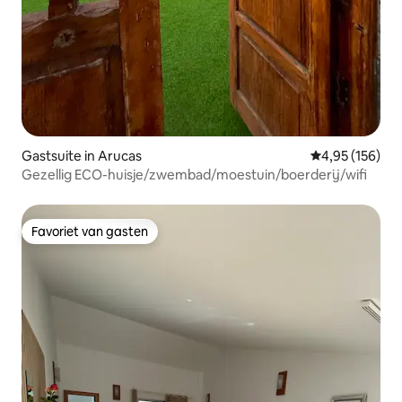
Gastsuite in Arucas
Gemiddelde beo
4,95 (156)
Gezellig ECO-huisje/zwembad/moestuin/boerderij/wifi
Favoriet van gasten
Favoriet van gasten