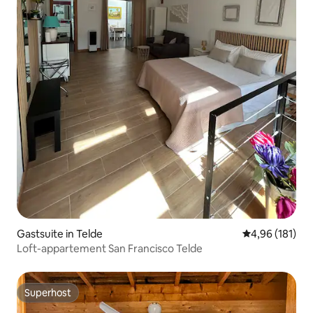
Gastsuite in Telde
Gemiddelde beo
4,96 (181)
Loft-appartement San Francisco Telde
Superhost
Superhost