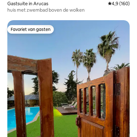
Gastsuite in Arucas
Gemiddelde be
4,9 (160)
huis met zwembad boven de wolken
Favoriet van gasten
Favoriet van gasten