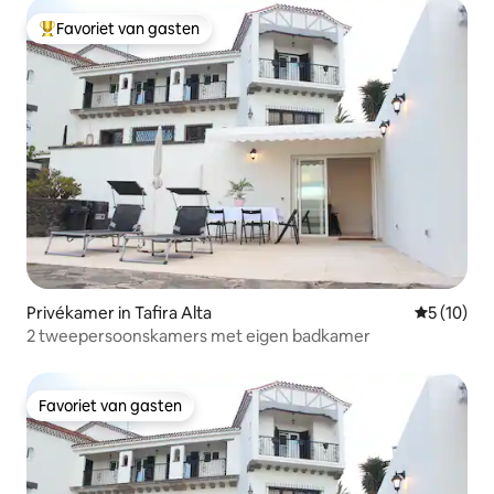
Favoriet van gasten
Topfavoriet van gasten
Privékamer in Tafira Alta
Gemiddelde
5 (10)
2 tweepersoonskamers met eigen badkamer
Favoriet van gasten
Favoriet van gasten