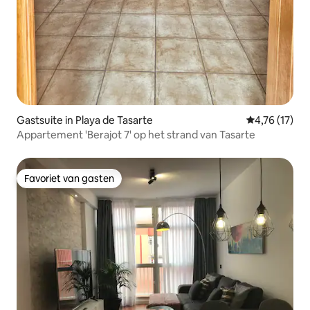
Gastsuite in Playa de Tasarte
Gemiddelde be
4,76 (17)
Appartement 'Berajot 7' op het strand van Tasarte
Favoriet van gasten
Favoriet van gasten