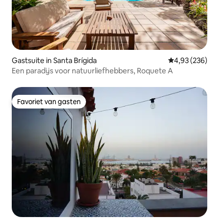
Gastsuite in Santa Brígida
Gemiddelde beo
4,93 (236)
Een paradijs voor natuurliefhebbers, Roquete A
Favoriet van gasten
Favoriet van gasten