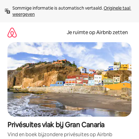
Ga
Sommige informatie is automatisch vertaald. 
Originele taal 
direct
weergeven
naar
inhoud
Je ruimte op Airbnb zetten
Privésuites vlak bij Gran Canaria
Vind en boek bijzondere privésuites op Airbnb