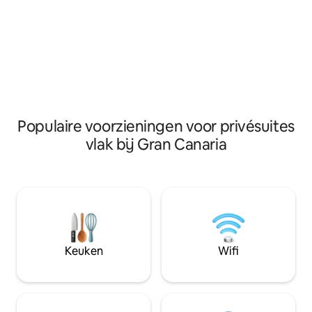
een keuken-woonkamer met een
Word wakker met o
slaapbank. Beddengoed en handdoeken
zonsopgang en ne
zijn inbegrepen. Het is aan te bevelen
dag met prachtige
om een auto te huren om de stad te
en de bomen . Lok
bereiken om het eiland te verkennen,
beschikbaar
omdat de busdienst beperkt is.
Populaire voorzieningen voor privésuites
vlak bij Gran Canaria
Keuken
Wifi