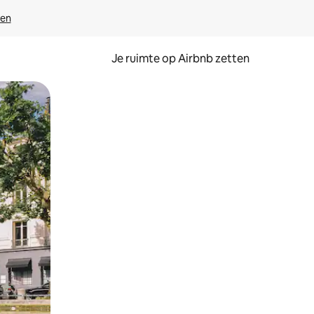
ven
Je ruimte op Airbnb zetten
ken of swipen.