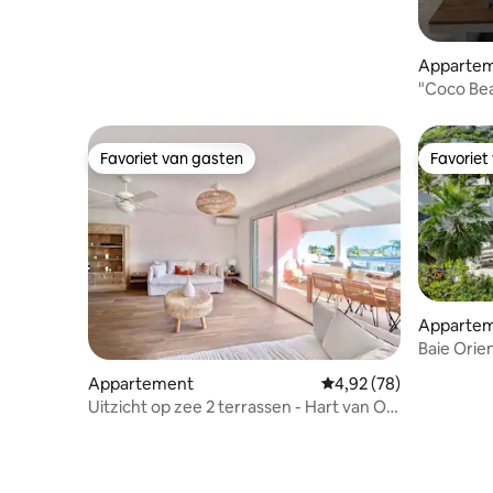
Apparte
"Coco Bea
strand
Favoriet van gasten
Favoriet
Favoriet van gasten
Favoriet
Apparteme
Baie Orien
Appartement
Gemiddelde beoordeling
4,92 (78)
Uitzicht op zee 2 terrassen - Hart van OB
dorp & strand