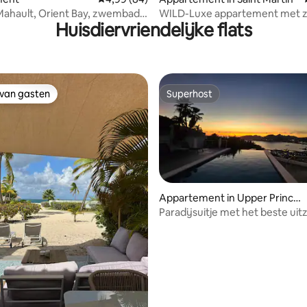
Mahault, Orient Bay, zwembad,
WILD-Luxe appartement met z
Huisdiervriendelijke flats
rand
Anse Marcel
 van gasten
Superhost
 van gasten
Superhost
Appartement in Upper Princ
e's Quarter
Paradijsuitje met het beste uit
SXM!
 van 4,95 uit 5, 78 recensies