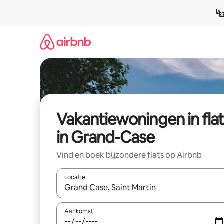
Ga
direct
naar
inhoud
Vakantiewoningen in flat
in Grand-Case
Vind en boek bijzondere flats op Airbnb
Locatie
Wanneer er suggesties beschikbaar zijn, maak je 
Aankomst