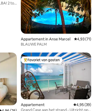
LBA! 2 tot
Appartement in Anse Marcel
Gemiddelde beoordelin
4,93 (71)
BLAUWE PALM
Favoriet van gasten
Topfavoriet van gasten
Appartement
Gemiddelde beoordelin
4,95 (39)
Grand Case aan het strand - Uitzicht op
ecensies
Gemiddelde beoordeling van 4,96 uit 5, 76 recensies
4,96 (76)