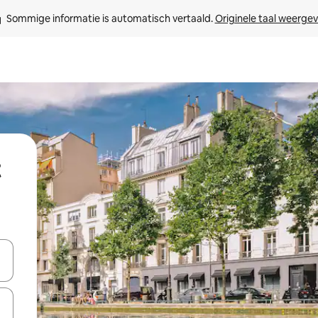
Sommige informatie is automatisch vertaald. 
Originele taal weerge
een keuze met je de pijltjestoetsen omhoog en omlaag, óf door te tik