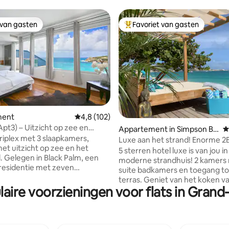
 van gasten
Favoriet van gasten
 van gasten
Topfavoriet van gasten
 van 4,97 uit 5, 32 recensies
ment
Gemiddelde beoordeling van 4,8 uit 5, 102 r
4,8 (102)
Apt3) – Uitzicht op zee en
Appartement in Simpson Ba
G
 terras
 triplex met 3 slaapkamers,
y
Luxe aan het strand! Enorme 2B
met uitzicht op zee en het
allemaal heeft! 😍🤩😍
5 sterren hotel luxe is van jou in
Gelegen in Black Palm, een
moderne strandhuis! 2 kamers
residentie met zeven
suite badkamers en toegang to
nten in Indigo Bay, een
terras. Geniet van het koken va
lusieve buurt. Indigo Beach
laire voorzieningen voor flats in Grand
maaltijden en dineer binnen of
hts 5 minuten lopen. Geniet
dek (of strand!). Het grootste t
gedeelde zwembad met uitzicht
het strand van Simpson Bay hee
deaal voor maximaal 5 gasten:
allemaal: enorm ligbed, ligstoe
vrienden of gezinnen die op
en eetruimtes voor je comfort e