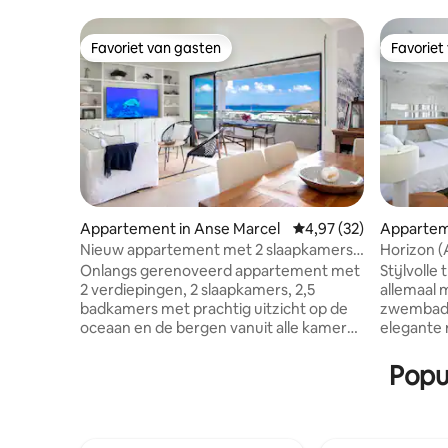
Favoriet van gasten
Favoriet
Favoriet van gasten
Favoriet
Appartement in Anse Marcel
Gemiddelde beoordeling
4,97 (32)
Apparte
Nieuw appartement met 2 slaapkamers
Horizon (
en 2 badkamers met eindeloos uitzicht
zwembad,
Onlangs gerenoveerd appartement met
Stijlvolle
op de oceaan
2 verdiepingen, 2 slaapkamers, 2,5
allemaal 
badkamers met prachtig uitzicht op de
zwembad. 
oceaan en de bergen vanuit alle kamers.
elegante 
Anse Marcel is een omheinde
apparteme
gemeenschap met een sereen dorp,
rustige en exc
Popu
jachthaven en prachtig strand. Het
ligt op slec
appartement ligt op loopafstand van
van het 
zwembaden, het strand, het dorp en de
op zee. I
jachthaven. Alle voorzieningen zijn
koppels, 