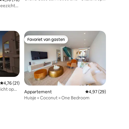
zee - Gloednieuw
eezicht
Favoriet van gasten
Favoriet van gasten
Gemiddelde beoordeling van 4,76 uit 5, 21 recensies
4,76 (21)
zicht op
Appartement
Gemiddelde beoordelin
4,97 (29)
Huisje « Coconut » One Bedroom