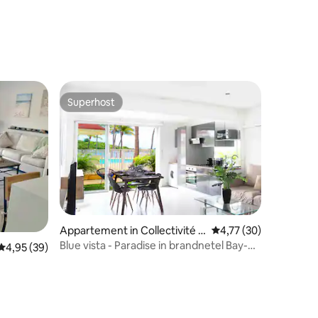
ecensies
Superhost
Superhost
ecensies
Appartement in Collectivité d
Gemiddelde beoordelin
4,77 (30)
e Saint-Martin
Blue vista - Paradise in brandnetel Bay-
Gemiddelde beoordeling van 4,95 uit 5, 39 recensies
4,95 (39)
1BR Queen Size