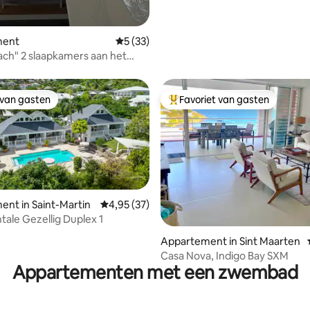
ment
Gemiddelde beoordeling van 5 uit 5, 33 r
5 (33)
ch" 2 slaapkamers aan het
 van gasten
Favoriet van gasten
 van gasten
Topfavoriet van gasten
nt in Saint-Martin
Gemiddelde beoordeling van 4,95 uit 5, 37 r
4,95 (37)
tale Gezellig Duplex 1
 van 4,92 uit 5, 78 recensies
Appartement in Sint Maarten
Casa Nova, Indigo Bay SXM
Appartementen met een zwembad