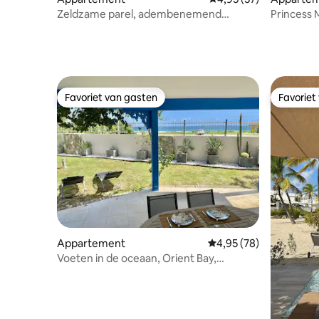
Zeldzame parel, adembenemend
Princess 
uitzicht op zee
op het st
Favoriet van gasten
Favoriet
Favoriet van gasten
Favoriet
Appartement
Gemiddelde beoordeling
4,95 (78)
Voeten in de oceaan, Orient Bay,
strandappartement